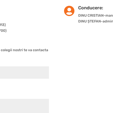
Conducere:

DINU CRISTIAN-man
DINU ȘTEFAN-admini
113)
700)
colegii nostri te va contacta