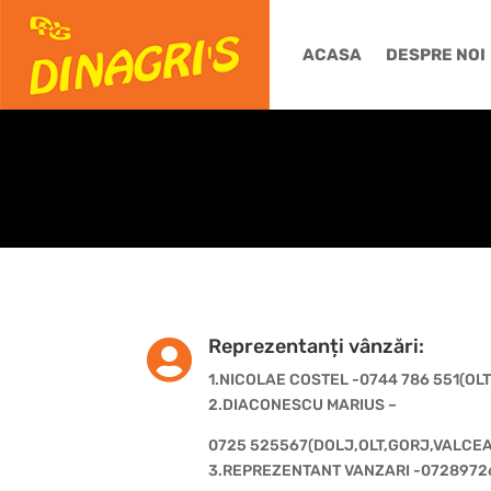
ACASA
DESPRE NOI
Reprezentanți vânzări:

1.NICOLAE COSTEL -0744 786 551(OLT
2.DIACONESCU MARIUS –
0725 525567(DOLJ,OLT,GORJ,VALCEA
3.REPREZENTANT VANZARI -0728972