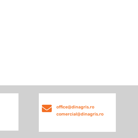

office@dinagris.ro
comercial@dinagris.ro