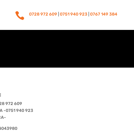

0728 972 609
|
0751 940 923
|
0767 149 384
:
28 972 609
 -0751 940 923
CA-
54043980