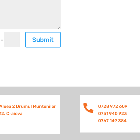
Submit
=

Aleea 2 Drumul Muntenilor
0728 972 609
12, Craiova
0751 940 923
0767 149 384