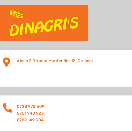

Aleea 2 Drumul Muntenilor 12, Craiova

0728 972 609
0751 940 923
0767 149 384