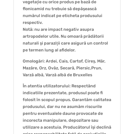
vegetaţie cu orice produs pe bază de
flonicamid nu trebuie să depăşească
numărul indicat pe eticheta produsului
respectiv.
Notă: nu are impact negativ asupra
artropodelor utile. Nu omoară prădătorii
naturali şi paraziţii care asigură un control
pe termen lung al afidelor.
Omologări: Ardei, Cais, Cartof, Cireș, Măr,
Mazăre, Orz, Ovăz, Secară, Piersic,Prun,
Varză albă, Varză albă de Bruxelles
În atentia utilizatorului: Respectând
indicatiile prezentate, produsul poate fi
folosit în scopul propus. Garantăm calitatea
produsului, dar nu ne asumăm riscurile
pentru eventualele daune provocate de
incorecta manipulare, depozitare sau
utilizare a acestuia. Producătorul îşi declină