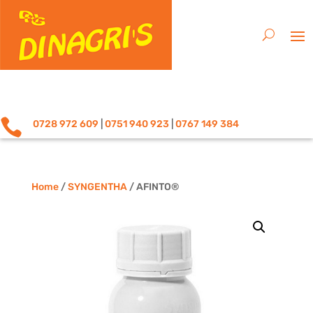

0728 972 609
|
0751 940 923
|
0767 149 384
Home
/
SYNGENTHA
/ AFINTO®