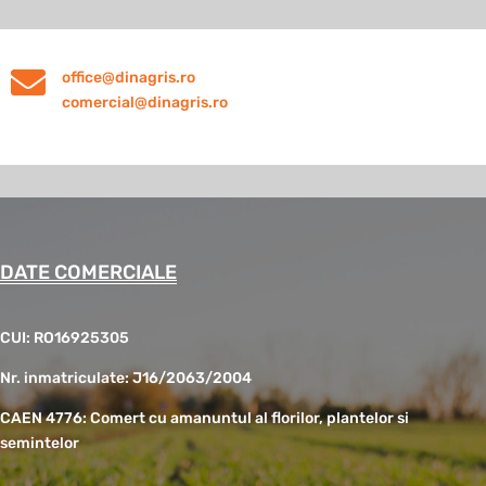

office@dinagris.ro
comercial@dinagris.ro
DATE COMERCIALE
CUI: RO16925305
Nr. inmatriculate: J16/2063/2004
CAEN 4776: Comert cu amanuntul al florilor, plantelor si
semintelor