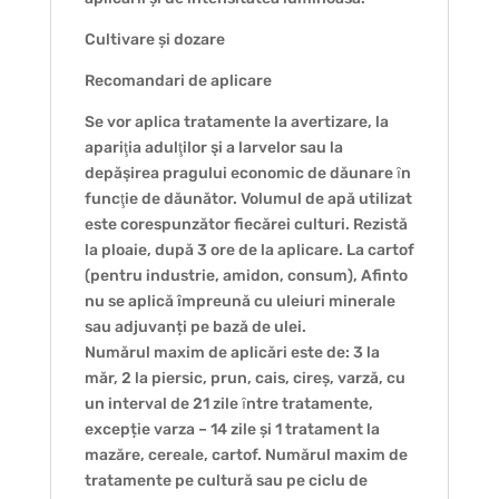
Cultivare și dozare
Recomandari de aplicare
Se vor aplica tratamente la avertizare, la
apariţia adulţilor şi a larvelor sau la
depăşirea pragului economic de dăunare ȋn
funcţie de dăunător. Volumul de apă utilizat
este corespunzător fiecărei culturi. Rezistă
la ploaie, după 3 ore de la aplicare. La cartof
(pentru industrie, amidon, consum), Afinto
nu se aplică împreună cu uleiuri minerale
sau adjuvanți pe bază de ulei.
Numărul maxim de aplicări este de: 3 la
măr, 2 la piersic, prun, cais, cireș, varză, cu
un interval de 21 zile ȋntre tratamente,
excepție varza – 14 zile și 1 tratament la
mazăre, cereale, cartof. Numărul maxim de
tratamente pe cultură sau pe ciclu de