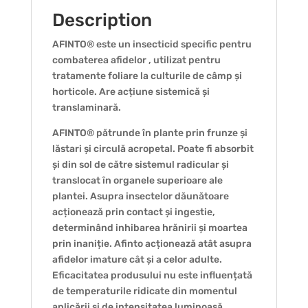
Description
AFINTO® este un insecticid specific pentru
combaterea afidelor , utilizat pentru
tratamente foliare la culturile de câmp și
horticole. Are acțiune sistemică și
translaminară.
AFINTO® pătrunde în plante prin frunze și
lăstari și circulă acropetal. Poate fi absorbit
și din sol de către sistemul radicular și
translocat în organele superioare ale
plantei. Asupra insectelor dăunătoare
acționează prin contact și ingestie,
determinând inhibarea hrănirii și moartea
prin inaniție. Afinto acționează atât asupra
afidelor imature cât și a celor adulte.
Eficacitatea produsului nu este influențată
de temperaturile ridicate din momentul
aplicării și de intensitatea luminoasă.