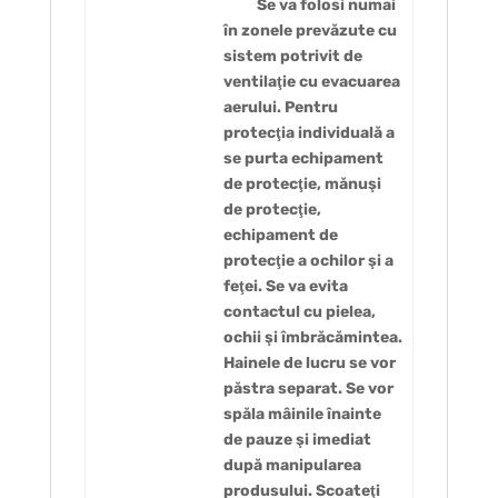
Se va folosi numai
în zonele prevăzute cu
sistem potrivit de
ventilaţie cu evacuarea
aerului. Pentru
protecţia individuală a
se purta echipament
de protecţie, mănuşi
de protecţie,
echipament de
protecţie a ochilor şi a
feţei. Se va evita
contactul cu pielea,
ochii şi îmbrăcămintea.
Hainele de lucru se vor
păstra separat. Se vor
spăla mâinile înainte
de pauze şi imediat
după manipularea
produsului. Scoateţi