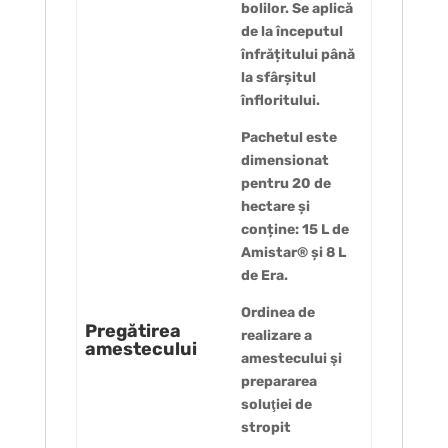
bolilor. Se aplică
de la începutul
înfrățitului până
la sfârșitul
înfloritului.
Pachetul este
dimensionat
pentru 20 de
hectare și
conține: 15 L de
Amistar® și 8 L
de Era.
Ordinea de
Pregătirea
realizare a
amestecului
amestecului şi
prepararea
soluţiei de
stropit