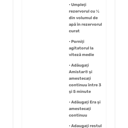
• Umpleţi
rezervorul cu ½
din volumul de
apă în rezervorul
curat
• Porniţi
agitatorul la
viteză medie
• Adăugaţi
Amistar® şi
amestecaţi
continuu între 3
şi 5 minute
• Adăugaţi Era şi
amestecaţi
continuu
• Adaugaţi restul