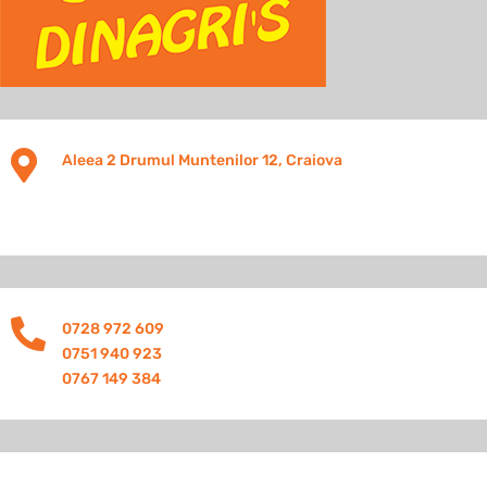

Aleea 2 Drumul Muntenilor 12, Craiova

0728 972 609
0751 940 923
0767 149 384