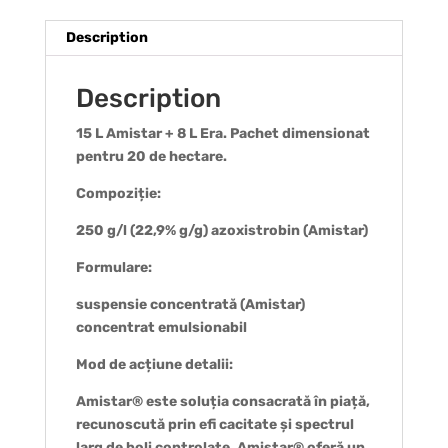
Description
Description
15 L Amistar + 8 L Era. Pachet dimensionat
pentru 20 de hectare.
Compoziție:
250 g/l (22,9% g/g) azoxistrobin (Amistar)
Formulare:
suspensie concentrată (Amistar)
concentrat emulsionabil
Mod de acțiune detalii:
Amistar® este soluția consacrată în piață,
recunoscută prin efi cacitate și spectrul
larg de boli controlate. Amistar® oferă un