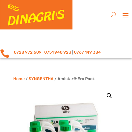

0728 972 609
|
0751 940 923
|
0767 149 384
Home
/
SYNGENTHA
/ Amistar® Era Pack