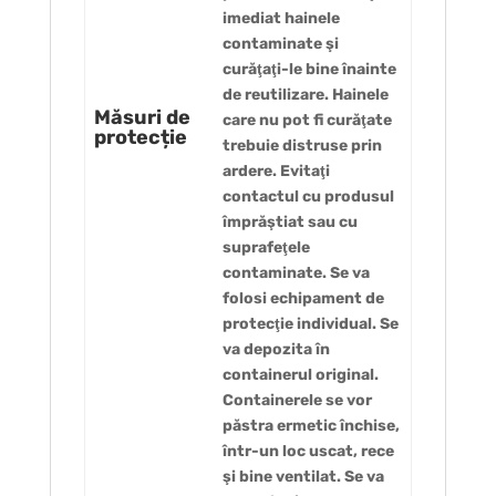
imediat hainele
contaminate şi
curăţaţi-le bine înainte
de reutilizare. Hainele
Măsuri de
care nu pot fi curăţate
protecție
trebuie distruse prin
ardere. Evitaţi
contactul cu produsul
împrăştiat sau cu
suprafeţele
contaminate. Se va
folosi echipament de
protecţie individual. Se
va depozita în
containerul original.
Containerele se vor
păstra ermetic închise,
într-un loc uscat, rece
şi bine ventilat. Se va