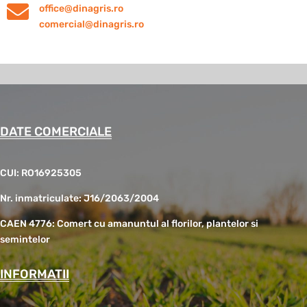

office@dinagris.ro
comercial@dinagris.ro
DATE COMERCIALE
CUI: RO16925305
Nr. inmatriculate: J16/2063/2004
CAEN 4776: Comert cu amanuntul al florilor, plantelor si
semintelor
INFORMATII