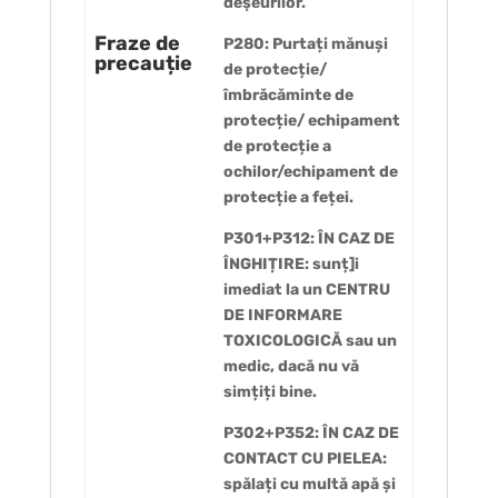
deşeurilor.
Fraze de
P280: Purtați mănuși
precauție
de protecție/
îmbrăcăminte de
protecție/ echipament
de protecție a
ochilor/echipament de
protecție a feței.
P301+P312: ÎN CAZ DE
ÎNGHIȚIRE: sunț]i
imediat la un CENTRU
DE INFORMARE
TOXICOLOGICĂ sau un
medic, dacă nu vă
simțiți bine.
P302+P352: ÎN CAZ DE
CONTACT CU PIELEA:
spălați cu multă apă și