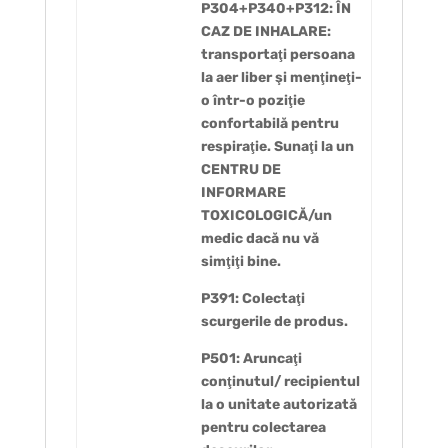
P304+P340+P312: ÎN
CAZ DE INHALARE:
transportaţi persoana
la aer liber şi menţineţi-
o într-o poziţie
confortabilă pentru
respiraţie. Sunaţi la un
CENTRU DE
INFORMARE
TOXICOLOGICĂ/un
medic dacă nu vă
simţiţi bine.
P391: Colectaţi
scurgerile de produs.
P501: Aruncaţi
conţinutul/ recipientul
la o unitate autorizată
pentru colectarea