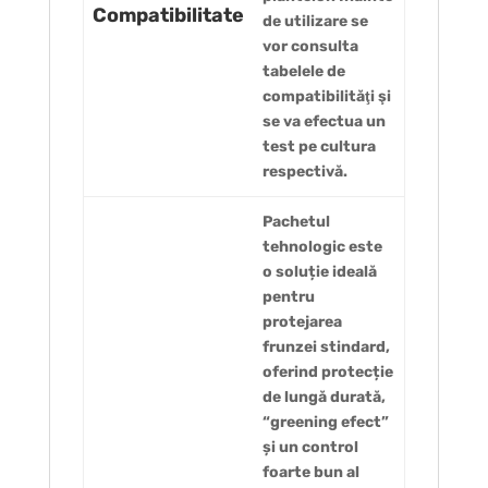
Compatibilitate
de utilizare se
vor consulta
tabelele de
compatibilităţi şi
se va efectua un
test pe cultura
respectivă.
Pachetul
tehnologic este
o soluție ideală
pentru
protejarea
frunzei stindard,
oferind protecție
de lungă durată,
“greening efect”
și un control
foarte bun al