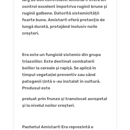
control excelent împotriva ruginii brune și
ruginii galbene. Datorită sistemicității
foarte bune, Amistar® oferă protecție de
lungă durată, protejând inclusiv noile
creșteri.
Era este un fungicid sistemic din grupa
triazolilor. Este destinat combaterii
bolilor la cereale şi rapiţă. Se aplică în
timpul vegetaţiei preventiv sau când
patogenii ţintă s-au instalat în cultură.
Produsul este
preluat prin frunze şi translocat acropetal
şi la nivelul noilor creşteri.
Pachetul Amistar® Era reprezintă o