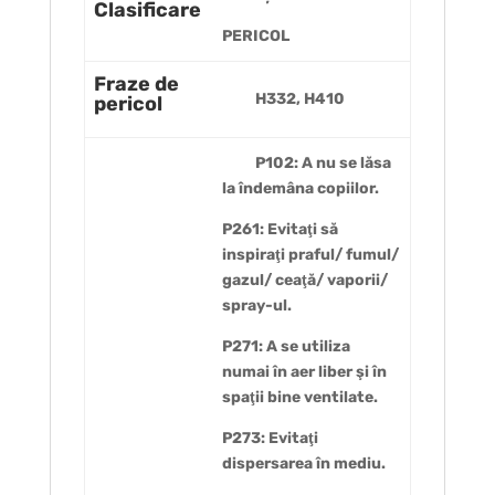
Clasificare
PERICOL
Fraze de
H332, H410
pericol
P102: A nu se lăsa
la îndemâna copiilor.
P261: Evitaţi să
inspiraţi praful/ fumul/
gazul/ ceaţă/ vaporii/
spray-ul.
P271: A se utiliza
numai în aer liber şi în
spaţii bine ventilate.
P273: Evitaţi
dispersarea în mediu.