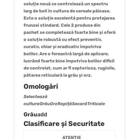
soluție nouă ce controlează un spectru
larg de boli în cultura de cereale păioase.
Este o soluție excelentă pentru protejarea
frunzei stindard. Cele 2 produse din
pachet se completează foarte bine și oferă
o soluție robustă cu efect preventiv,
curativ, chiar și eradicativ împotriva
bolilor. Are o fereastră largă de aplicare,
lucrând foarte bine împotriva bolilor dificil
de controlat, cum ar fi septorioza, ruginile,
pătarea reticulară la grâu și orz.
Omologări
Selectează
culturaGrâuOrzRapițăSecarăTriticale
Grâu
add
Clasificare și Securitate
ATENȚIE