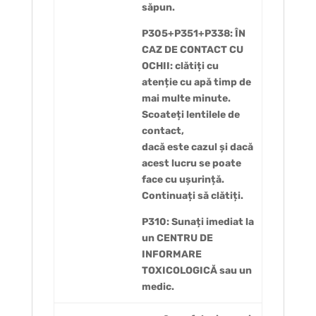
săpun.
P305+P351+P338: ÎN
CAZ DE CONTACT CU
OCHII: clătiți cu
atenție cu apă timp de
mai multe minute.
Scoateți lentilele de
contact,
dacă este cazul și dacă
acest lucru se poate
face cu ușurință.
Continuați să clătiți.
P310: Sunați imediat la
un CENTRU DE
INFORMARE
TOXICOLOGICĂ sau un
medic.