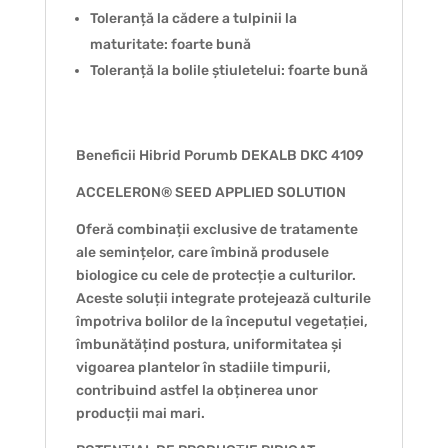
Toleranță la cădere a tulpinii la
maturitate: foarte bună
Toleranță la bolile știuletelui: foarte bună
Beneficii Hibrid Porumb DEKALB DKC 4109
ACCELERON® SEED APPLIED SOLUTION
Oferă combinații exclusive de tratamente
ale semințelor, care îmbină produsele
biologice cu cele de protecție a culturilor.
Aceste soluții integrate protejează culturile
împotriva bolilor de la începutul vegetației,
îmbunătățind postura, uniformitatea și
vigoarea plantelor în stadiile timpurii,
contribuind astfel la obținerea unor
producții mai mari.