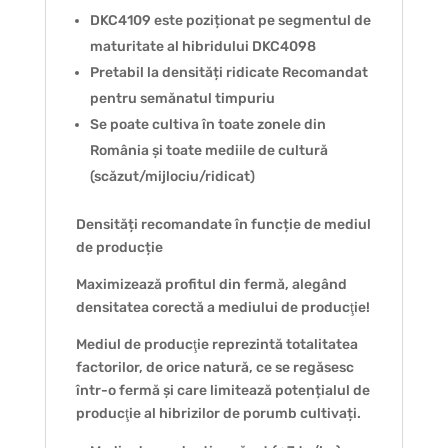
DKC4109 este poziționat pe segmentul de
maturitate al hibridului DKC4098
Pretabil la densități ridicate Recomandat
pentru semănatul timpuriu
Se poate cultiva în toate zonele din
România și toate mediile de cultură
(scăzut/mijlociu/ridicat)
Densități recomandate în funcție de mediul
de producție
Maximizează profitul din fermă, alegând
densitatea corectă a mediului de producţie!
Mediul de producţie reprezintă totalitatea
factorilor, de orice natură, ce se regăsesc
într-o fermă și care limitează potențialul de
producţie al hibrizilor de porumb cultivați.