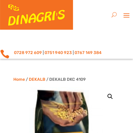

0728 972 609
|
0751 940 923
|
0767 149 384
Home
/
DEKALB
/ DEKALB DKC 4109