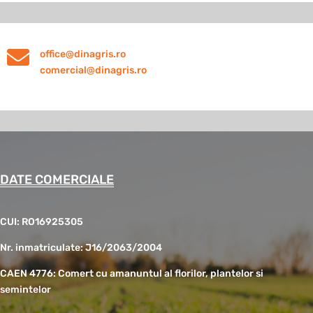

office@dinagris.ro
comercial@dinagris.ro
DATE COMERCIALE
CUI: RO16925305
Nr. inmatriculate: J16/2063/2004
CAEN 4776: Comert cu amanuntul al florilor, plantelor si
semintelor