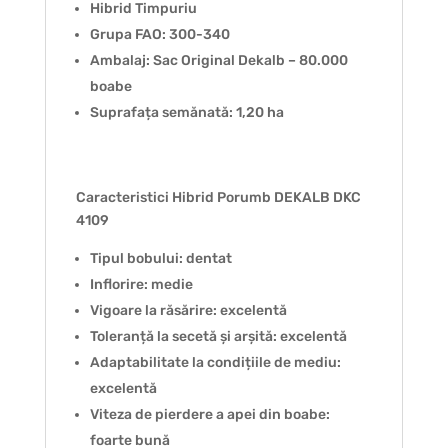
Hibrid Timpuriu
Grupa FAO: 300-340
Ambalaj: Sac Original Dekalb – 80.000
boabe
Suprafața semănată: 1,20 ha
Caracteristici Hibrid Porumb DEKALB DKC
4109
Tipul bobului: dentat
Inflorire: medie
Vigoare la răsărire: excelentă
Toleranță la secetă și arșită: excelentă
Adaptabilitate la condițiile de mediu:
excelentă
Viteza de pierdere a apei din boabe:
foarte bună