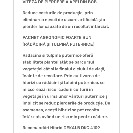
VITEZA DE PIERDERE A APEI DIN BOB
Reduce costurile de producţie, prin
eliminarea nevoii de uscare artificială și a
pierderilor cauzate de un recoltat întârziat.
PACHET AGRONOMIC FOARTE BUN
(RĂDĂCINĂ ȘI TULPINĂ PUTERNICE)
Rădăcina și tulpina puternice oferă
stabilitate plantei atât pe parcursul
vegetaţiei cât și la finalul ciclului de viaţă,
înainte de recoltare. Prin cultivarea de
hibrizi cu rădăcini și tulpini puternice, se
micșorează riscul căderii culturii în
vegetaţie în urma unor vânturi puternice și
implicit se reduc pierderile de producţie. De
asemenea, acești hibrizi se pot recolta
întârziat, având un risc mic pentru cădere.
Recomandări Hibrid DEKALB DKC 4109