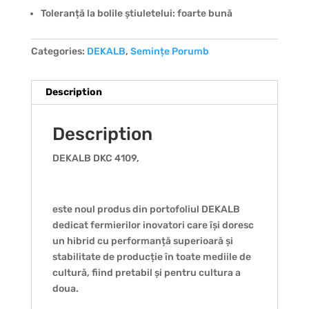
Toleranță la bolile știuletelui: foarte bună
Categories:
DEKALB
,
Semințe Porumb
Description
Description
DEKALB DKC 4109,
este noul produs din portofoliul DEKALB
dedicat fermierilor inovatori care își doresc
un hibrid cu performanță superioară și
stabilitate de producție în toate mediile de
cultură, fiind pretabil și pentru cultura a
doua.