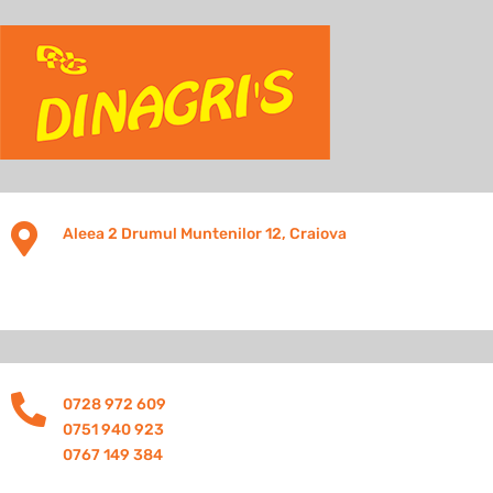

Aleea 2 Drumul Muntenilor 12, Craiova

0728 972 609
0751 940 923
0767 149 384