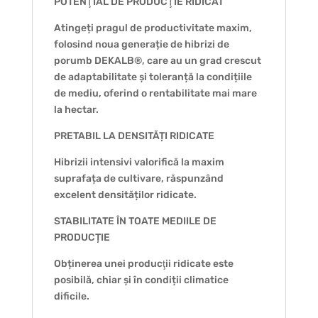
POTENŢIAL DE PRODUCŢIE RIDICAT
Atingeți pragul de productivitate maxim,
folosind noua generație de hibrizi de
porumb DEKALB®, care au un grad crescut
de adaptabilitate și toleranță la condițiile
de mediu, oferind o rentabilitate mai mare
la hectar.
PRETABIL LA DENSITĂȚI RIDICATE
Hibrizii intensivi valorifică la maxim
suprafața de cultivare, răspunzând
excelent densităților ridicate.
STABILITATE ÎN TOATE MEDIILE DE
PRODUCȚIE
Obținerea unei producţii ridicate este
posibilă, chiar și în condiții climatice
dificile.