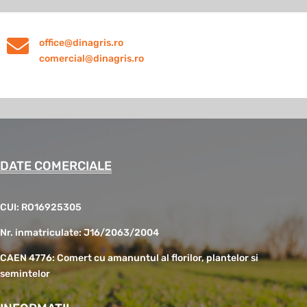

office@dinagris.ro
comercial@dinagris.ro
DATE COMERCIALE
CUI: RO16925305
Nr. inmatriculate: J16/2063/2004
CAEN 4776: Comert cu amanuntul al florilor, plantelor si
semintelor