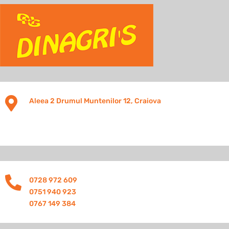

Aleea 2 Drumul Muntenilor 12, Craiova

0728 972 609
0751 940 923
0767 149 384