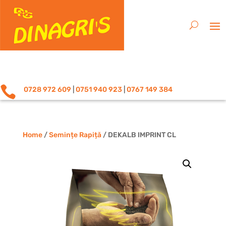

0728 972 609
|
0751 940 923
|
0767 149 384
Home
/
Semințe Rapiță
/ DEKALB IMPRINT CL