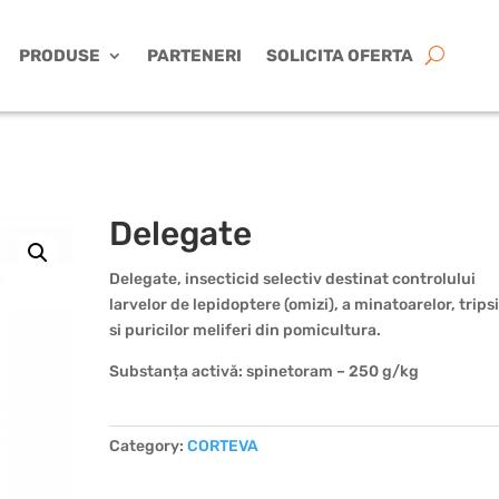
PRODUSE
PARTENERI
SOLICITA OFERTA
Delegate
Delegate, insecticid selectiv destinat controlului
larvelor de lepidoptere (omizi), a minatoarelor, tripsi
si puricilor meliferi din pomicultura.
Substanța activă: spinetoram – 250 g/kg
Category:
CORTEVA