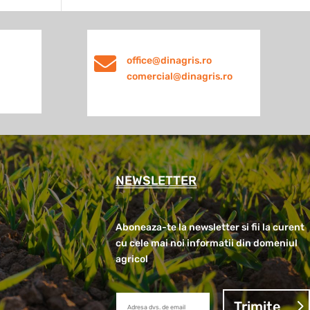

office@dinagris.ro
comercial@dinagris.ro
NEWSLETTER
Aboneaza-te la newsletter si fii la curent
cu cele mai noi informatii din domeniul
agricol
Trimite