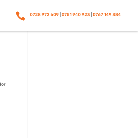

0728 972 609
|
0751 940 923
|
0767 149 384
lor