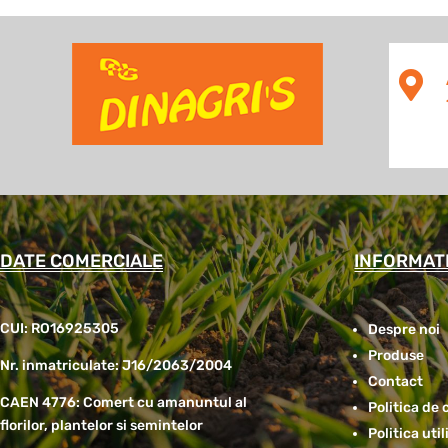

DATE COMERCIALE
INFORMATI
CUI: RO16925305
Despre noi
Produse
Nr. inmatriculate: J16/2063/2004
Contact
CAEN 4776: Comert cu amanuntul al
Politica de 
florilor, plantelor si semintelor
Politica uti