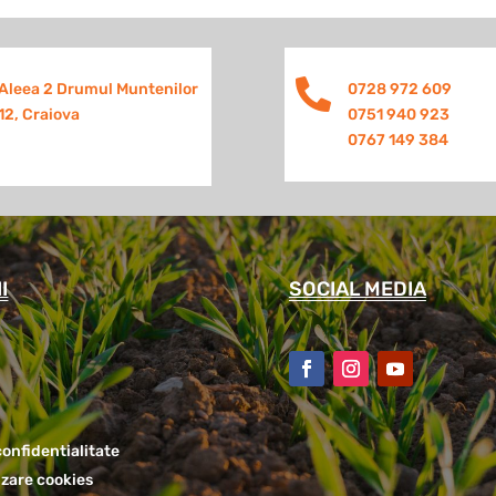

Aleea 2 Drumul Muntenilor
0728 972 609
12, Craiova
0751 940 923
0767 149 384
I
SOCIAL MEDIA
confidentialitate
lizare cookies