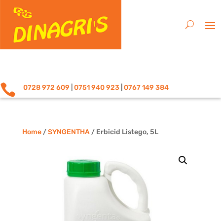

0728 972 609
|
0751 940 923
|
0767 149 384
Home
/
SYNGENTHA
/ Erbicid Listego, 5L