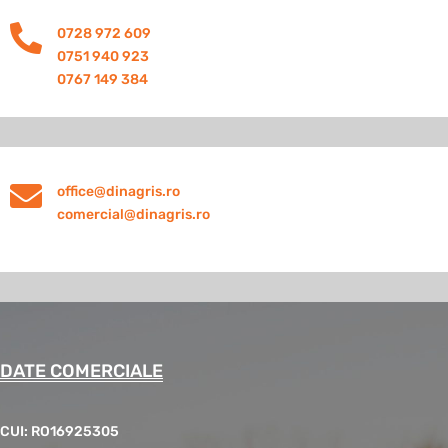

0728 972 609
0751 940 923
0767 149 384

office@dinagris.ro
comercial@dinagris.ro
DATE COMERCIALE
CUI: RO16925305