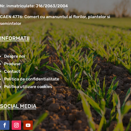
Nr. inmatriculate: J16/2063/2004
CAEN 4776: Comert cu amanuntul al florilor, plantelor si
semintelor
INFORMATII
Despre noi
Produse
Contact
Politica de confidentialitate
Politica utilizare cookies
SOCIAL MEDIA