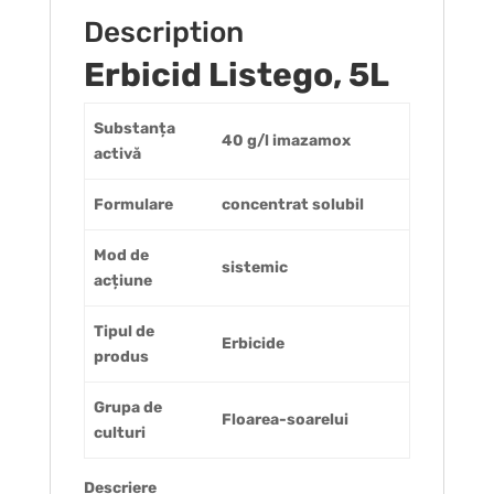
Description
Erbicid Listego, 5L
Substanța
40 g/l imazamox
activă
Formulare
concentrat solubil
Mod de
sistemic
acțiune
Tipul de
Erbicide
produs
Grupa de
Floarea-soarelui
culturi
Descriere