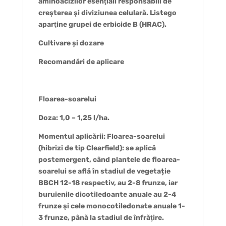
aminoacizilor esenţiali responsabili de
creşterea şi diviziunea celulară. Listego
aparţine grupei de erbicide B (HRAC).
Cultivare și dozare
Recomandări de aplicare
Floarea-soarelui
Doza: 1,0 – 1,25 l/ha.
Momentul aplicării: Floarea-soarelui
(hibrizi de tip Clearfield): se aplică
postemergent, când plantele de floarea-
soarelui se află în stadiul de vegetație
BBCH 12-18 respectiv, au 2-8 frunze, iar
buruienile dicotiledoante anuale au 2-4
frunze şi cele monocotiledonate anuale 1-
3 frunze, până la stadiul de înfrăţire.