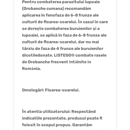
Pentru combaterea parazitului lupoaie
(Orobanche cumana) recomandăm
aplicarea în fenofaza de 6-8 frunze ale
culturii de floarea-soarelui. În cazul în care
se doreşte combaterea buruienilor şi a
lupoaiei, se aplică în faza de 6-8 frunze ale
culturii de floarea-soarelui, dar nu mai
târziu de faza de 4 frunze ale buruienilor
dicotiledonate. LISTEGO® combate rasele
de Orobanche frecvent ȋntȃlnite ȋn
Romȃnia.
Omologări: Floarea-soarelui.
În atentia utilizatorului: Respectând
indicatiile prezentate, produsul poate fi
folosit în scopul propus. Garantăm