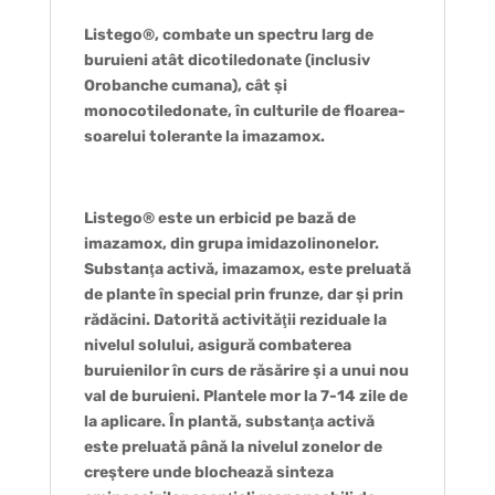
Listego®, combate un spectru larg de
buruieni atât dicotiledonate (inclusiv
Orobanche cumana), cât şi
monocotiledonate, în culturile de floarea-
soarelui tolerante la imazamox.
Listego® este un erbicid pe bază de
imazamox, din grupa imidazolinonelor.
Substanţa activă, imazamox, este preluată
de plante în special prin frunze, dar şi prin
rădăcini. Datorită activităţii reziduale la
nivelul solului, asigură combaterea
buruienilor în curs de răsărire şi a unui nou
val de buruieni. Plantele mor la 7-14 zile de
la aplicare. În plantă, substanţa activă
este preluată până la nivelul zonelor de
creştere unde blochează sinteza