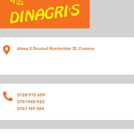

Aleea 2 Drumul Muntenilor 12, Craiova

0728 972 609
0751 940 923
0767 149 384