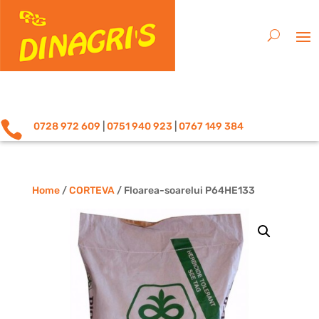

0728 972 609
|
0751 940 923
|
0767 149 384
Home
/
CORTEVA
/ Floarea-soarelui P64HE133