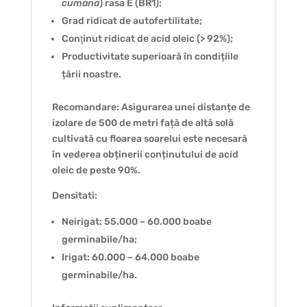
cumana
) rasa E (BR1);
Grad ridicat de autofertilitate;
Conţinut ridicat de acid oleic (> 92%);
Productivitate superioară în condițiile
țării noastre.
Recomandare: Asigurarea unei distanțe de
izolare de 500 de metri față de altă solă
cultivată cu floarea soarelui este necesară
în vederea obținerii conținutului de acid
oleic de peste 90%.
Densitati:
Neirigat: 55.000 – 60.000 boabe
germinabile/ha;
Irigat: 60.000 – 64.000 boabe
germinabile/ha.