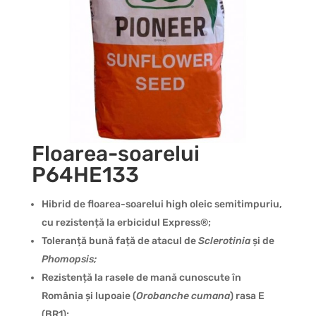
Floarea-soarelui
P64HE133
Hibrid de floarea-soarelui high oleic semitimpuriu,
cu rezistență la erbicidul Express®;
Toleranță bună față de atacul de
Sclerotinia
și de
Phomopsis;
Rezistență la rasele de mană cunoscute în
România și lupoaie (
Orobanche cumana
) rasa E
(BR1);