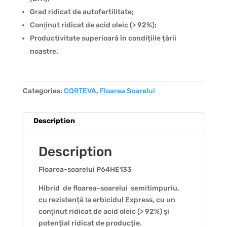
Grad ridicat de autofertilitate;
Conţinut ridicat de acid oleic (> 92%);
Productivitate superioară în condițiile țării
noastre.
Categories:
CORTEVA
,
Floarea Soarelui
Description
Description
Floarea-soarelui P64HE133
Hibrid de floarea-soarelui semitimpuriu,
cu rezistență la erbicidul Express, cu un
conţinut ridicat de acid oleic (> 92%) și
potențial ridicat de producție.