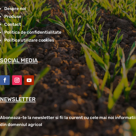
Despre noi
Produse
Contact
Politica de confidentialitate
Politica utilizare cookies
SOCIAL MEDIA
NEWSLETTER
Aboneaza-te la newsletter si fii la curent cu cele mai noi informatii
din domeniul agricol