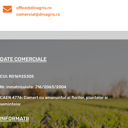

office@dinagris.ro
comercial@dinagris.ro
DATE COMERCIALE
CUI: RO16925305
Nr. inmatriculate: J16/2063/2004
CAEN 4776: Comert cu amanuntul al florilor, plantelor si
semintelor
INFORMATII