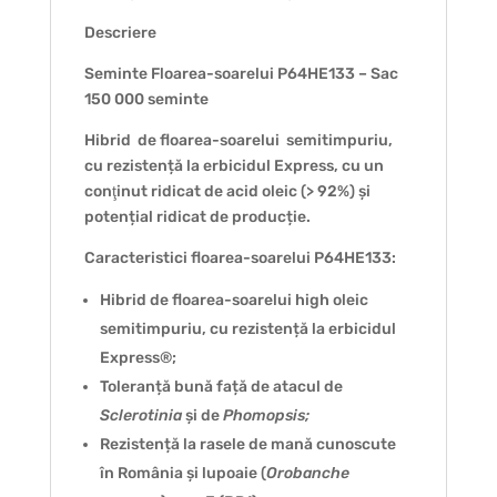
Descriere
Seminte Floarea-soarelui P64HE133 – Sac
150 000 seminte
Hibrid de floarea-soarelui semitimpuriu,
cu rezistență la erbicidul Express, cu un
conţinut ridicat de acid oleic (> 92%) și
potențial ridicat de producție.
Caracteristici floarea-soarelui P64HE133:
Hibrid de floarea-soarelui high oleic
semitimpuriu, cu rezistență la erbicidul
Express®;
Toleranță bună față de atacul de
Sclerotinia
și de
Phomopsis;
Rezistență la rasele de mană cunoscute
în România și lupoaie (
Orobanche