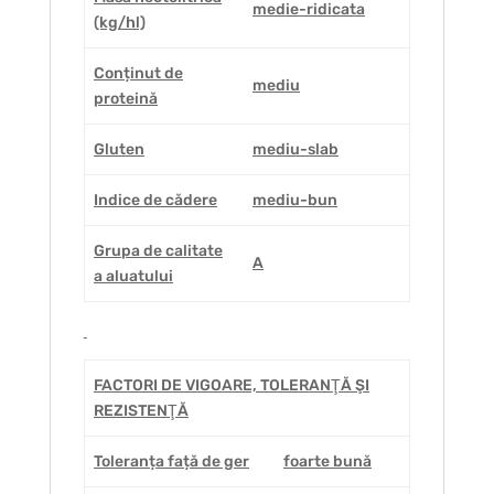
medie-ridicata
(kg/hl)
Conținut de
mediu
proteină
Gluten
mediu-slab
Indice de cădere
mediu-bun
Grupa de calitate
A
a aluatului
FACTORI DE VIGOARE, TOLERANŢĂ ŞI
REZISTENŢĂ
Toleranța față de ger
foarte bună