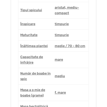
aristat, mediu-
Tipul spicului
compact
Înspicare
timpurie
Maturitate
timpurie
Înălțimea plantei
medie / 70 – 80 cm
Capacitate de
mare
înfrăţire
Număr de boabe în
mediu
spic
Masa a o mie de
f. mare
boabe (grame)
Masa hectolitrică