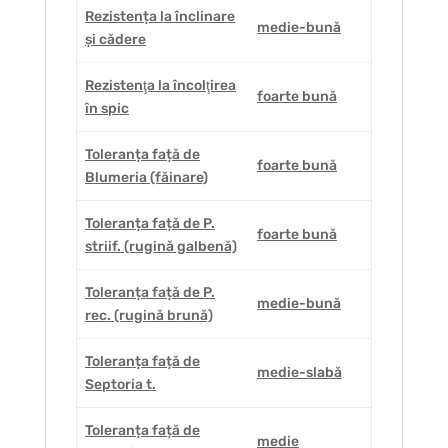
Rezistența la înclinare
medie-bună
și cădere
Rezistenţa la încolţirea
foarte bună
în spic
Toleranța față de
foarte bună
Blumeria (făinare)
Toleranța față de P.
foarte bună
striif. (rugină galbenă)
Toleranța față de P.
medie-bună
rec. (rugină brună)
Toleranța față de
medie-slabă
Septoria t.
Toleranța față de
medie