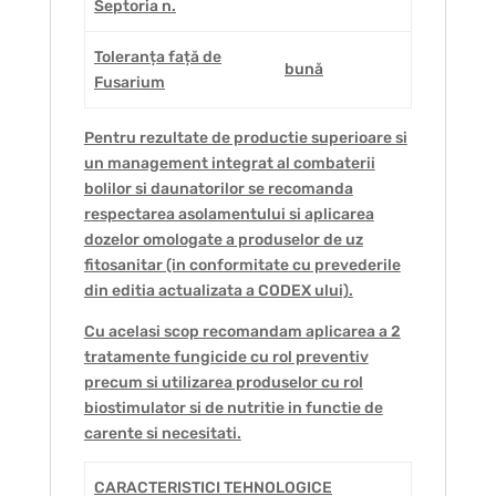
Septoria n.
Toleranța față de
bună
Fusarium
Pentru rezultate de productie superioare si
un management integrat al combaterii
bolilor si daunatorilor se recomanda
respectarea asolamentului si aplicarea
dozelor omologate a produselor de uz
fitosanitar (in conformitate cu prevederile
din editia actualizata a CODEX ului).
Cu acelasi scop recomandam aplicarea a 2
tratamente fungicide cu rol preventiv
precum si utilizarea produselor cu rol
biostimulator si de nutritie in functie de
carente si necesitati.
CARACTERISTICI TEHNOLOGICE