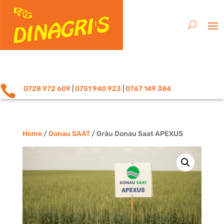

0728 972 609
|
0751 940 923
|
0767 149 384
Home
/
Donau SAAT
/ Grâu Donau Saat APEXUS