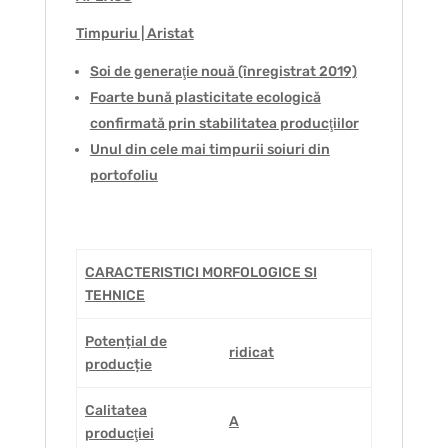
Timpuriu | Aristat
Soi de generaţie nouă (înregistrat 2019)
Foarte bună plasticitate ecologică
confirmată prin stabilitatea producţiilor
Unul din cele mai timpurii soiuri din
portofoliu
CARACTERISTICI MORFOLOGICE SI
TEHNICE
Potențial de
ridicat
producție
Calitatea
A
producţiei