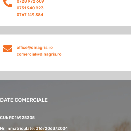

0728 972 609
0751 940 923
0767 149 384

office@dinagris.ro
comercial@dinagris.ro
DATE COMERCIALE
CUI: RO16925305
Nr. inmatriculate: J16/2063/2004