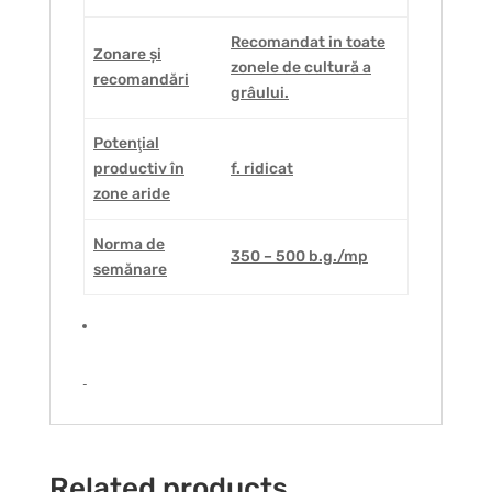
Recomandat in toate
Zonare și
zonele de cultură a
recomandări
grâului.
Potenţial
productiv în
f. ridicat
zone aride
Norma de
350 – 500 b.g./mp
semănare
Related products