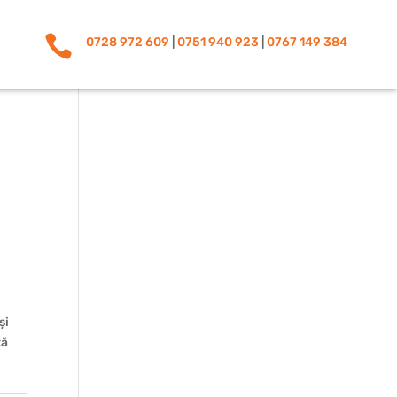

0728 972 609
|
0751 940 923
|
0767 149 384
și
ță