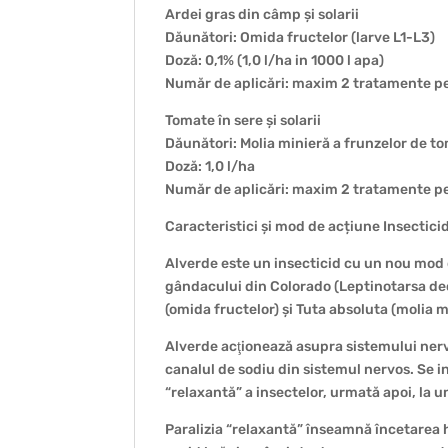
Ardei gras din câmp și solarii
Dăunători: Omida fructelor (larve L1-L3)
Doză: 0,1% (1,0 l/ha in 1000 l apa)
Număr de aplicări: maxim 2 tratamente p
Tomate în sere și solarii
Dăunători: Molia minieră a frunzelor de to
Doză: 1,0 l/ha
Număr de aplicări: maxim 2 tratamente p
Caracteristici și mod de acțiune Insectic
Alverde este un insecticid cu un nou mod de
gândacului din Colorado (Leptinotarsa de
(omida fructelor) și Tuta absoluta (molia 
Alverde acţionează asupra sistemului nervo
canalul de sodiu din sistemul nervos. Se in
“relaxantă” a insectelor, urmată apoi, la u
Paralizia “relaxantă” înseamnă încetarea hr