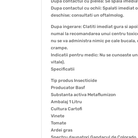
Dupa contactul cu pielea: Se spala imediat 
Dupa contactul cu ochii: Spalati imediat 
deschise; consultati un oftalmolog.
Dupa ingerare: Clatiti imediat gura si apo
numai la recomandarea unui centru toxicol
nu se va administra nimic pe cale bucala,
crampe.
Indicatii pentru medic: Nu se cunoaste un
vitale).
Specificatii
Tip produs Insecticide
Producator Basf
Substanta activa Metaflumizon
Ambalaj 1 Litru
Cultura Cartofi
Vinete
Tomate
Ardei gras
Spectru daunatori Gandacul de Colorado