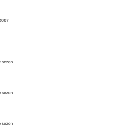
.2007
e sezon
e sezon
e sezon