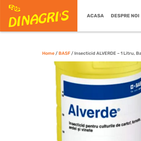
ACASA
DESPRE NOI
Home
/
BASF
/ Insecticid ALVERDE – 1 Litru, Ba