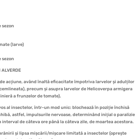
e sezon
mate (larve)
e sezon
id ALVERDE
 acţiune, având înaltă eficacitate împotriva larvelor și adulţilor
cemlineata), precum și asupra larvelor de Helicoverpa armigera
minieră a frunzelor de tomate).
s al insectelor, într-un mod unic: blochează în poziţie închisă
hibă, astfel, impulsurile nervoase, determinând iniţial o paralizie
n interval de câteva ore până la câteva zile, de moartea acestora.
ănirii și lipsa mișcării/mișcare limitată a insectelor (oprește