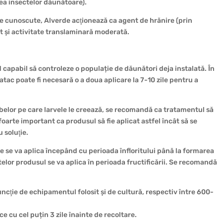
ea insectelor dăunătoare).
le cunoscute, Alverde acţionează ca agent de hrănire (prin
ct și activitate translaminară moderată.
nd capabil să controleze o populație de dăunători deja instalată. În
atac poate fi necesară o a doua aplicare la 7-10 zile pentru a
ubelor pe care larvele le creează, se recomandă ca tratamentul să
 foarte important ca produsul să fie aplicat astfel încât să se
 soluţie.
 se va aplica începând cu perioada înfloritului până la formarea
elor produsul se va aplica în perioada fructificării. Se recomandă
 funcţie de echipamentul folosit și de cultură, respectiv între 600-
e cu cel puțin 3 zile înainte de recoltare.