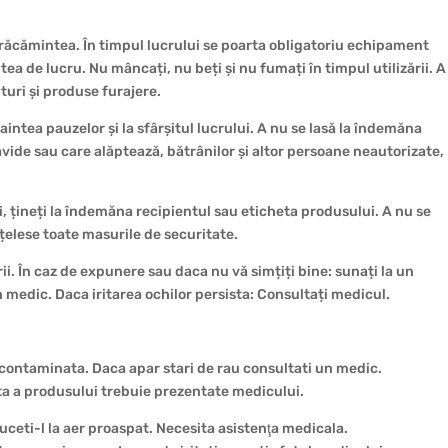
mbrăcămintea. În timpul lucrului se poarta obligatoriu echipament
a de lucru. Nu mâncați, nu beți și nu fumați în timpul utilizării. A
turi și produse furajere.
naintea pauzelor și la sfârșitul lucrului. A nu se lasă la îndemăna
avide sau care alăptează, bătrânilor și altor persoane neautorizate,
 țineți la îndemăna recipientul sau eticheta produsului. A nu se
nțelese toate masurile de securitate.
rii. În caz de expunere sau daca nu vă simțiți bine: sunați la un
 medic. Daca iritarea ochilor persista: Consultați medicul.
contaminata. Daca apar stari de rau consultati un medic.
nta a produsului trebuie prezentate medicului.
 duceti-l la aer proaspat. Necesita asistenţa medicala.