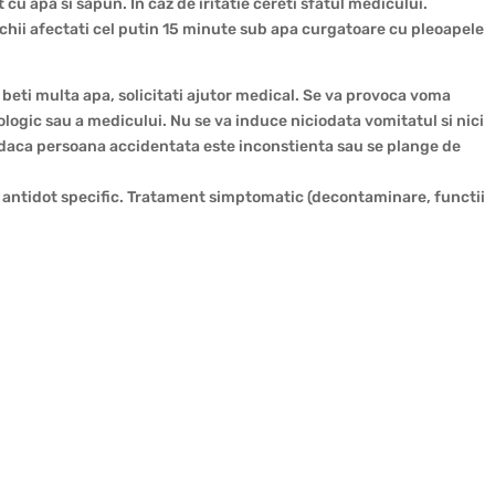
cu apa si sapun. In caz de iritatie cereti sfatul medicului.
ochii afectati cel putin 15 minute sub apa curgatoare cu pleoapele
i beti multa apa, solicitati ajutor medical. Se va provoca voma
ogic sau a medicului. Nu se va induce niciodata vomitatul si nici
 daca persoana accidentata este inconstienta sau se plange de
 antidot specific. Tratament simptomatic (decontaminare, functii