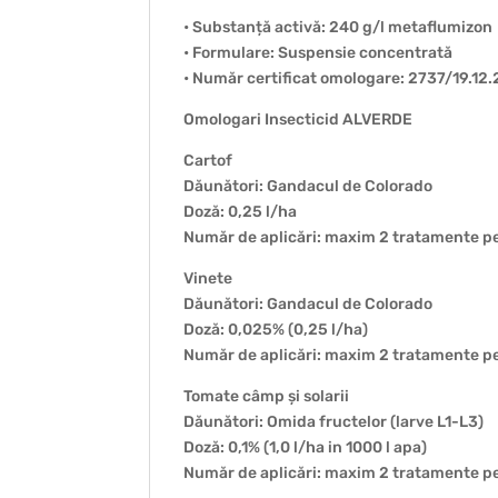
• Substanță activă: 240 g/l metaflumizon
• Formulare: Suspensie concentrată
• Număr certificat omologare: 2737/19.12
Omologari Insecticid ALVERDE
Cartof
Dăunători: Gandacul de Colorado
Doză: 0,25 l/ha
Număr de aplicări: maxim 2 tratamente p
Vinete
Dăunători: Gandacul de Colorado
Doză: 0,025% (0,25 l/ha)
Număr de aplicări: maxim 2 tratamente p
Tomate câmp și solarii
Dăunători: Omida fructelor (larve L1-L3)
Doză: 0,1% (1,0 l/ha in 1000 l apa)
Număr de aplicări: maxim 2 tratamente p