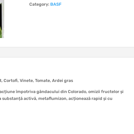
Category:
BASF
t, Cortofi, Vinete, Tomate, Ardei gras
acțiune împotriva gândacului din Colorado, omizii fructelor și
a substanță activă, metaflumizon, acționează rapid și cu