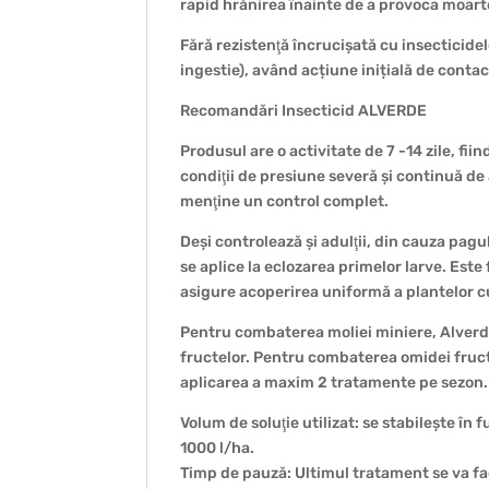
rapid hrănirea înainte de a provoca moart
Fără rezistenţă încrucișată cu insecticide
ingestie), având acțiune inițială de conta
Recomandări Insecticid ALVERDE
Produsul are o activitate de 7 -14 zile, fii
condiţii de presiune severă și continuă de 
menţine un control complet.
Deși controlează și adulţii, din cauza pag
se aplice la eclozarea primelor larve. Este
asigure acoperirea uniformă a plantelor cu
Pentru combaterea moliei miniere, Alverde
fructelor. Pentru combaterea omidei fruct
aplicarea a maxim 2 tratamente pe sezon.
Volum de soluţie utilizat: se stabilește în
1000 l/ha.
Timp de pauză: Ultimul tratament se va fac