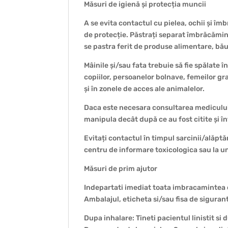
Măsuri de igienă și protecția muncii
A se evita contactul cu pielea, ochii și î
de protecție. Păstrați separat îmbrăcăminte
se pastra ferit de produse alimentare, bău
Mâinile și/sau fata trebuie să fie spălate î
copiilor, persoanelor bolnave, femeilor gr
și în zonele de acces ale animalelor.
Daca este necesara consultarea medicului,
manipula decât după ce au fost citite și î
Evitați contactul în timpul sarcinii/alăptă
centru de informare toxicologica sau la un
Măsuri de prim ajutor
Indepartati imediat toata imbracamintea 
Ambalajul, eticheta si/sau fisa de sigura
Dupa inhalare: Tineti pacientul linistit si