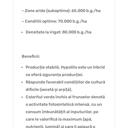
– Zone aride (suboptime): 65.000 b.g./ha
– Conditiii optime: 70.000 b.g./ha
Densitate la irigat: 80.000 b.g./ha
Beneficii:
Producție stabilă, Hypolito este un hibrid
ce oferă siguranța producției.
Răspunde favorabil condițiilor de cultură
dificile (secetă și arșiță).
Coloritul verde închis al frunzelor denotă
o activitate fotosintetică intensă, cu un
consum îmbunătățit al inputurilor, pe
care le valorifică la maximum (apă,
nutrienți, lumină) și care îi asigură o