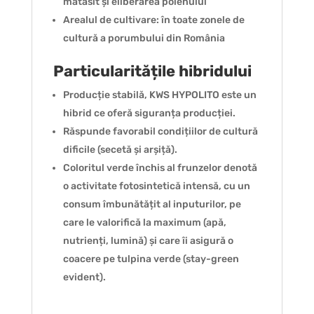
mătăsit și eliberarea polenului
Arealul de cultivare: în toate zonele de
cultură a porumbului din România
Particularitățile hibridului
Producție stabilă, KWS HYPOLITO este un
hibrid ce oferă siguranța producției.
Răspunde favorabil condițiilor de cultură
dificile (secetă și arșiță).
Coloritul verde închis al frunzelor denotă
o activitate fotosintetică intensă, cu un
consum îmbunătățit al inputurilor, pe
care le valorifică la maximum (apă,
nutrienți, lumină) și care îi asigură o
coacere pe tulpina verde (stay-green
evident).