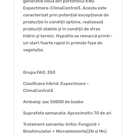
generatie noua din portofoliul KWS
Expectmore-ClimaControl3. Acesta este
caracterizat prin potențial excepțional de
producție în condiții optime, realizează
producții stabile și în condiții de stres
hidric și termic. Hypolito se remarcă printr-
un start foarte rapid în primele faze de
vegetație.
Grupa FAO: 350
Clasificare hibrid: Expectmore –
ClimaControl3
Ambalaj: sac 50000 de boabe
Suprafata semanata: Aproximativ 70 de ari
Tratament samanta: Initio: Fungicid +
Biostimulator + Microelemente(ZN si Mn)