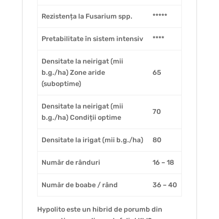
Rezistența la Fusarium spp.
*****
Pretabilitate în sistem intensiv
****
Densitate la neirigat (mii
b.g./ha) Zone aride
65
(suboptime)
Densitate la neirigat (mii
70
b.g./ha) Condiții optime
Densitate la irigat (mii b.g./ha)
80
Număr de rânduri
16 – 18
Număr de boabe / rând
36 – 40
Hypolito este un hibrid de porumb din