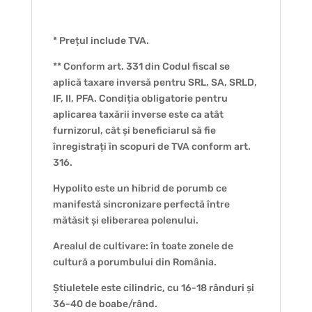
* Prețul include TVA.
** Conform art. 331 din Codul fiscal se
aplică taxare inversă pentru SRL, SA, SRLD,
IF, II, PFA. Condiția obligatorie pentru
aplicarea taxării inverse este ca atât
furnizorul, cât și beneficiarul să fie
înregistrați în scopuri de TVA conform art.
316.
Hypolito este un hibrid de porumb ce
manifestă sincronizare perfectă între
mătăsit și eliberarea polenului.
Arealul de cultivare: în toate zonele de
cultură a porumbului din România.
Știuletele este cilindric, cu 16-18 rânduri și
36-40 de boabe/rând.