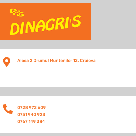

Aleea 2 Drumul Muntenilor 12, Craiova

0728 972 609
0751 940 923
0767 149 384