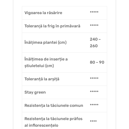
Vigoarea la răsărire
*****
Toleranţă la frig în primăvară
*****
240 –
Înălţimea plantei (cm)
260
Înălțimea de inserție a
80 – 90
știuletelui (cm)
Toleranță la arșiță
*****
Stay green
*****
Rezistența la tăciunele comun
*****
Rezistența la tăciunele prăfos
****
al inflorescențelo