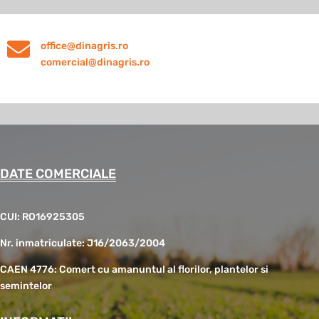

office@dinagris.ro
comercial@dinagris.ro
DATE COMERCIALE
CUI: RO16925305
Nr. inmatriculate: J16/2063/2004
CAEN 4776: Comert cu amanuntul al florilor, plantelor si
semintelor