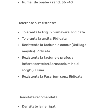
Numar de boabe / rand: 36 -40
Tolerante si rezistente:
Toleranta la frig in primavara: Ridicata
Toleranta la arsita: Ridicata
Rezistenta la taciunele comun(Ustilago
maydis): Ridicata
Rezistenta la taciunele prafos al
inflorescentelor(Sorosporium holci-
sorghi): Buna
Rezistenta la Fusarium spp.: Ridicata
Densitate recomandata:
Densitate la neirigat: