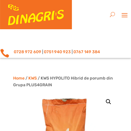

0728 972 609
|
0751 940 923
|
0767 149 384
Home
/
KWS
/ KWS HYPOLITO Hibrid de porumb din
Grupa PLUS4GRAIN