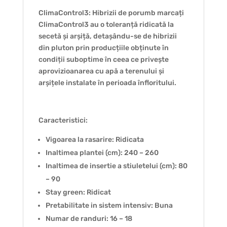
ClimaControl3: Hibrizii de porumb marcați
ClimaControl3 au o toleranță ridicată la
secetă și arșiță, detașându-se de hibrizii
din pluton prin producțiile obținute în
condiții suboptime în ceea ce privește
aprovizioanarea cu apă a terenului și
arșițele instalate în perioada înfloritului.
Caracteristici:
Vigoarea la rasarire: Ridicata
Inaltimea plantei (cm): 240 – 260
Inaltimea de insertie a stiuletelui (cm): 80
– 90
Stay green: Ridicat
Pretabilitate in sistem intensiv: Buna
Numar de randuri: 16 – 18