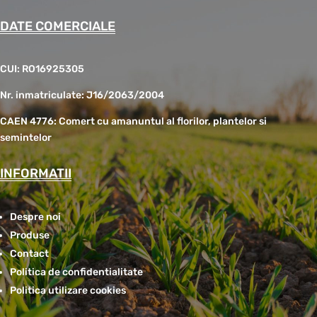
DATE COMERCIALE
CUI: RO16925305
Nr. inmatriculate: J16/2063/2004
CAEN 4776: Comert cu amanuntul al florilor, plantelor si
semintelor
INFORMATII
Despre noi
Produse
Contact
Politica de confidentialitate
Politica utilizare cookies