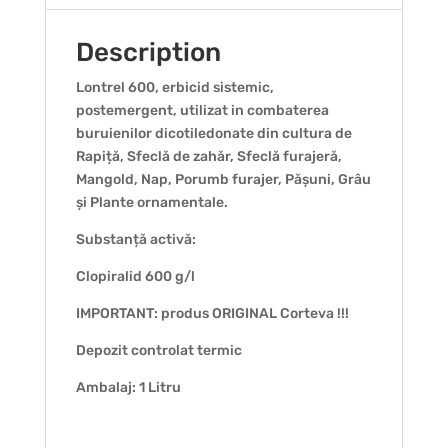
Description
Lontrel 600, erbicid sistemic,
postemergent, utilizat in combaterea
buruienilor dicotiledonate din cultura de
Rapiță, Sfeclă de zahăr, Sfeclă furajeră,
Mangold, Nap, Porumb furajer, Pășuni, Grâu
și Plante ornamentale.
Substanță activă:
Clopiralid 600 g/l
IMPORTANT: produs ORIGINAL Corteva !!!
Depozit controlat termic
Ambalaj: 1 Litru