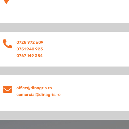

0728 972 609
0751 940 923
0767 149 384

office@dinagris.ro
comercial@dinagris.ro