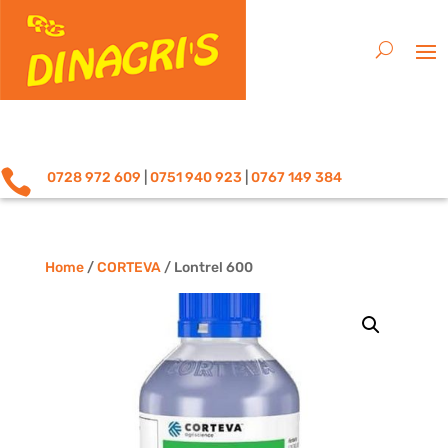

0728 972 609
|
0751 940 923
|
0767 149 384
Home
/
CORTEVA
/ Lontrel 600