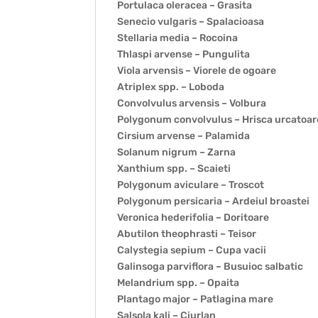
Portulaca oleracea – Grasita
Senecio vulgaris – Spalacioasa
Stellaria media – Rocoina
Thlaspi arvense – Pungulita
Viola arvensis – Viorele de ogoare
Atriplex spp. – Loboda
Convolvulus arvensis – Volbura
Polygonum convolvulus – Hrisca urcatoar
Cirsium arvense – Palamida
Solanum nigrum – Zarna
Xanthium spp. – Scaieti
Polygonum aviculare – Troscot
Polygonum persicaria – Ardeiul broastei
Veronica hederifolia – Doritoare
Abutilon theophrasti – Teisor
Calystegia sepium – Cupa vacii
Galinsoga parviflora – Busuioc salbatic
Melandrium spp. – Opaita
Plantago major – Patlagina mare
Salsola kali – Ciurlan