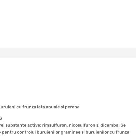
uruieni cu frunza lata anuale si perene
S
trei substante active: rimsulfuron, nicosulfuron si dicamba. Se
pentru controlul buruienilor graminee si buruienilor cu frunza