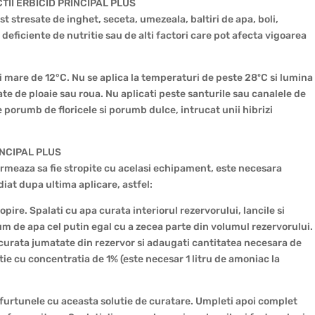
II ERBICID PRINCIPAL PLUS
st stresate de inghet, seceta, umezeala, baltiri de apa, boli,
deficiente de nutritie sau de alti factori care pot afecta vigoarea
mare de 12°C. Nu se aplica la temperaturi de peste 28ºC si lumina
ate de ploaie sau roua. Nu aplicati peste santurile sau canalele de
e porumb de floricele si porumb dulce, intrucat unii hibrizi
NCIPAL PLUS
urmeaza sa fie stropite cu acelasi echipament, este necesara
iat dupa ultima aplicare, astfel:
pire. Spalati cu apa curata interiorul rezervorului, lancile si
um de apa cel putin egal cu a zecea parte din volumul rezervorului.
 curata jumatate din rezervor si adaugati cantitatea necesara de
tie cu concentratia de 1% (este necesar 1 litru de amoniac la
si furtunele cu aceasta solutie de curatare. Umpleti apoi complet