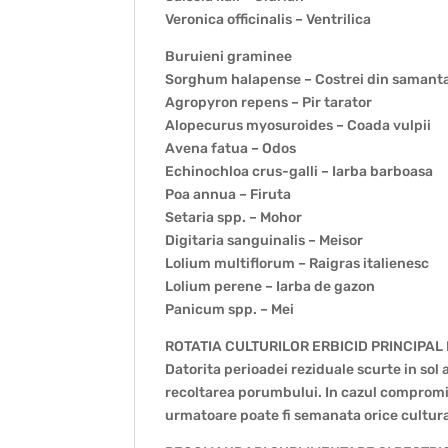
Veronica officinalis – Ventrilica
Buruieni graminee
Sorghum halapense – Costrei din samant
Agropyron repens – Pir tarator
Alopecurus myosuroides – Coada vulpii
Avena fatua – Odos
Echinochloa crus-galli – Iarba barboasa
Poa annua – Firuta
Setaria spp. – Mohor
Digitaria sanguinalis – Meisor
Lolium multiflorum – Raigras italienesc
Lolium perene – Iarba de gazon
Panicum spp. – Mei
ROTATIA CULTURILOR ERBICID PRINCIPAL
Datorita perioadei reziduale scurte in sol
recoltarea porumbului. In cazul compromi
urmatoare poate fi semanata orice cultur