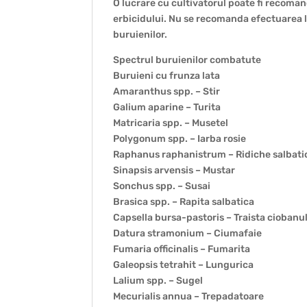
O lucrare cu cultivatorul poate fi recoman
erbicidului. Nu se recomanda efectuarea luc
buruienilor.
Spectrul buruienilor combatute
Buruieni cu frunza lata
Amaranthus spp. – Stir
Galium aparine – Turita
Matricaria spp. – Musetel
Polygonum spp. – Iarba rosie
Raphanus raphanistrum – Ridiche salbati
Sinapsis arvensis – Mustar
Sonchus spp. – Susai
Brasica spp. – Rapita salbatica
Capsella bursa-pastoris – Traista ciobanu
Datura stramonium – Ciumafaie
Fumaria officinalis – Fumarita
Galeopsis tetrahit – Lungurica
Lalium spp. – Sugel
Mecurialis annua – Trepadatoare