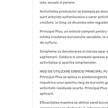
lata, anuale si perene.
Activitatea produsului se bazeaza pe dou
sunt erbicide sulfonilureice a caror activi
crestere, in timp ce dicamba este regulato
Principal Plus, un erbicid complet pentru p
inhiba cresterea buruienilor sensibile, la
de cultura.
Simptome ca decolorarea si cloroza apar d
saptamani. Caldura si umezeala sporesc per
activitatea si aparitia simptomelor.
MOD DE UTILIZARE ERBICID PRINCIPAL P
Principal Plus se aplica in postemergenta 
impotriva unui spectru larg de buruieni gr
activitatii reziduale scurte, Principal Pl
aplicarii.
Eficacitatea maxima se obtine cand buruien