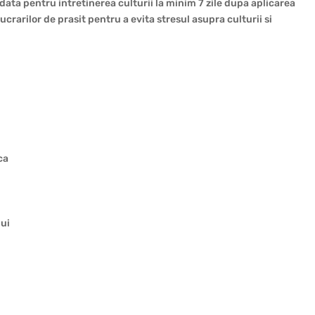
data pentru intretinerea culturii la minim 7 zile dupa aplicarea
rarilor de prasit pentru a evita stresul asupra culturii si
ca
lui