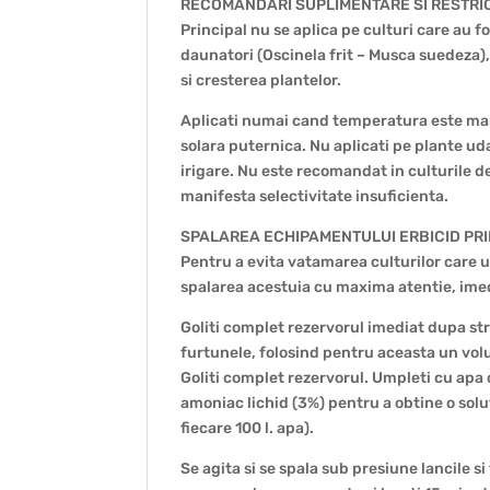
RECOMANDARI SUPLIMENTARE SI RESTRICT
Principal nu se aplica pe culturi care au fo
daunatori (Oscinela frit – Musca suedeza), 
si cresterea plantelor.
Aplicati numai cand temperatura este mai 
solara puternica. Nu aplicati pe plante ud
irigare. Nu este recomandat in culturile d
manifesta selectivitate insuficienta.
SPALAREA ECHIPAMENTULUI ERBICID PRI
Pentru a evita vatamarea culturilor care 
spalarea acestuia cu maxima atentie, imed
Goliti complet rezervorul imediat dupa stro
furtunele, folosind pentru aceasta un vol
Goliti complet rezervorul. Umpleti cu apa
amoniac lichid (3%) pentru a obtine o solu
fiecare 100 l. apa).
Se agita si se spala sub presiune lancile 