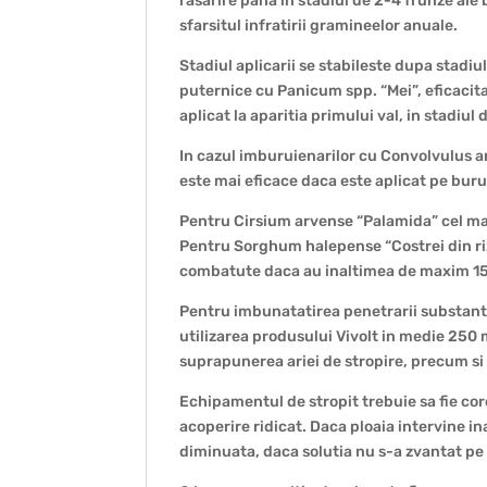
rasarire pana in stadiul de 2-4 frunze ale 
sfarsitul infratirii gramineelor anuale.
Stadiul aplicarii se stabileste dupa stadiu
puternice cu Panicum spp. “Mei”, eficaci
aplicat la aparitia primului val, in stadiul 
In cazul imburuienarilor cu Convolvulus ar
este mai eficace daca este aplicat pe bur
Pentru Cirsium arvense “Palamida” cel mai
Pentru Sorghum halepense “Costrei din ri
combatute daca au inaltimea de maxim 1
Pentru imbunatatirea penetrarii substantel
utilizarea produsului Vivolt in medie 250 
suprapunerea ariei de stropire, precum s
Echipamentul de stropit trebuie sa fie core
acoperire ridicat. Daca ploaia intervine i
diminuata, daca solutia nu s-a zvantat pe