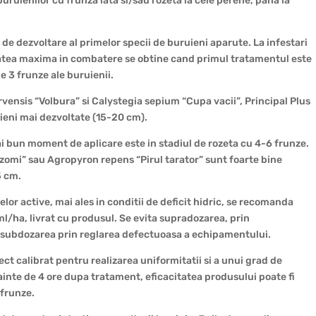
buruienilor cu frunza lata si/sau rozeta la cele perene, pana la
l de dezvoltare al primelor specii de buruieni aparute. La infestari
tatea maxima in combatere se obtine cand primul tratamentul este
de 3 frunze ale buruienii.
vensis “Volbura” si Calystegia sepium “Cupa vacii”, Principal Plus
uieni mai dezvoltate (15-20 cm).
 bun moment de aplicare este in stadiul de rozeta cu 4-6 frunze.
zomi” sau Agropyron repens “Pirul tarator” sunt foarte bine
5 cm.
or active, mai ales in conditii de deficit hidric, se recomanda
ml/ha, livrat cu produsul. Se evita supradozarea, prin
i subdozarea prin reglarea defectuoasa a echipamentului.
ct calibrat pentru realizarea uniformitatii si a unui grad de
nainte de 4 ore dupa tratament, eficacitatea produsului poate fi
 frunze.