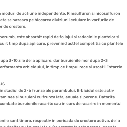
a moduri de actiune independente. Rimsulfuron si nicosulfuron
tate se bazeaza pe blocarea diviziunii celulare in varfurile de
r de crestere.
orumb, este absorbit rapid de foliajul si radacinile plantelor si
 scurt timp dupa aplicare, prevenind astfel competitia cu plantele
upa 3-10 zile de la aplicare, dar buruienile mor dupa 2-3
formanta erbicidului, in timp ce timpul rece si uscat ii întarzie
LUS
in stadiul de 2-6 frunze ale porumbului. Erbicidul este activ
aminee si buruieni cu frunza lata, anuale si perene. Datorita
us combate buruienile rasarite sau in curs de rasarire in momentul
ile sunt tinere, respectiv in perioada de crestere activa, de la