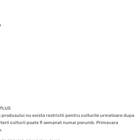
a
 PLUS
 a produsului nu exista restrictii pentru culturile urmatoare dupa
terii culturii poate fi semanat numai porumb. Primavara
a.