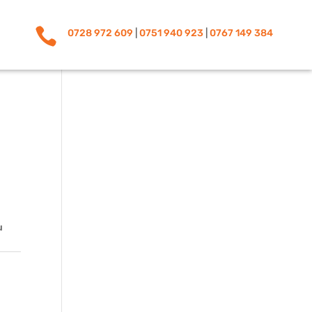

0728 972 609
|
0751 940 923
|
0767 149 384
u