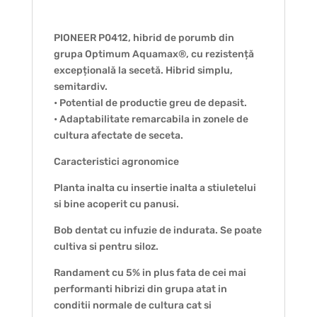
PIONEER P0412, hibrid de porumb din
grupa Optimum Aquamax®, cu rezistență
excepțională la secetă. Hibrid simplu,
semitardiv.
• Potential de productie greu de depasit.
• Adaptabilitate remarcabila in zonele de
cultura afectate de seceta.
Caracteristici agronomice
Planta inalta cu insertie inalta a stiuletelui
si bine acoperit cu panusi.
Bob dentat cu infuzie de indurata. Se poate
cultiva si pentru siloz.
Randament cu 5% in plus fata de cei mai
performanti hibrizi din grupa atat in
conditii normale de cultura cat si