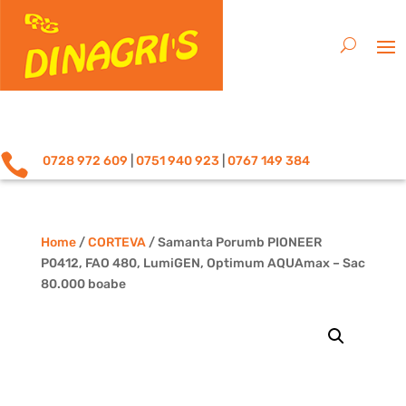

0728 972 609
|
0751 940 923
|
0767 149 384
Home
/
CORTEVA
/ Samanta Porumb PIONEER
P0412, FAO 480, LumiGEN, Optimum AQUAmax – Sac
80.000 boabe