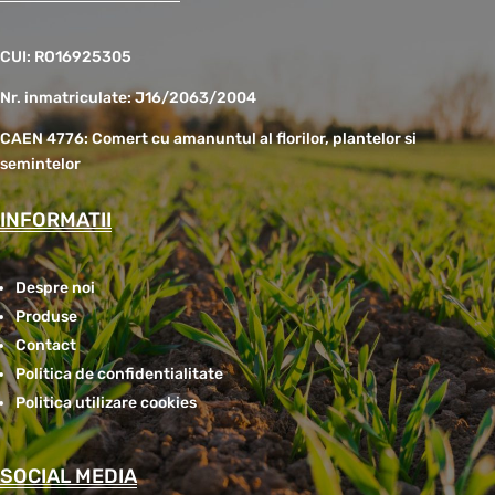
CUI: RO16925305
Nr. inmatriculate: J16/2063/2004
CAEN 4776: Comert cu amanuntul al florilor, plantelor si
semintelor
INFORMATII
Despre noi
Produse
Contact
Politica de confidentialitate
Politica utilizare cookies
SOCIAL MEDIA