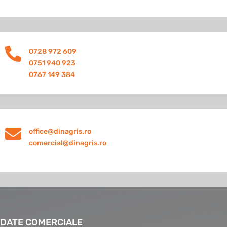

0728 972 609
0751 940 923
0767 149 384

office@dinagris.ro
comercial@dinagris.ro
DATE COMERCIALE