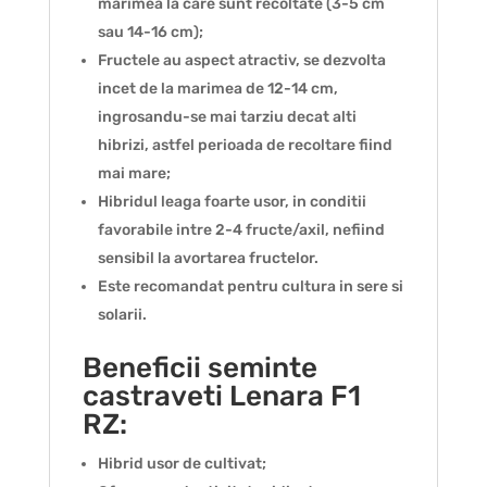
marimea la care sunt recoltate (3-5 cm
sau 14-16 cm);
Fructele au aspect atractiv, se dezvolta
incet de la marimea de 12-14 cm,
ingrosandu-se mai tarziu decat alti
hibrizi, astfel perioada de recoltare fiind
mai mare;
Hibridul leaga foarte usor, in conditii
favorabile intre 2-4 fructe/axil, nefiind
sensibil la avortarea fructelor.
Este recomandat pentru cultura in sere si
solarii.
Beneficii seminte
castraveti Lenara F1
RZ:
Hibrid usor de cultivat;