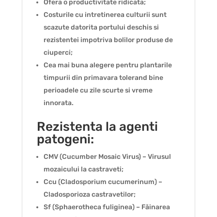
Ofera o productivitate ridicata;
Costurile cu intretinerea culturii sunt
scazute datorita portului deschis si
rezistentei impotriva bolilor produse de
ciuperci;
Cea mai buna alegere pentru plantarile
timpurii din primavara tolerand bine
perioadele cu zile scurte si vreme
innorata.
Rezistenta la agenti
patogeni:
CMV (Cucumber Mosaic Virus) – Virusul
mozaicului la castraveti;
Ccu (Cladosporium cucumerinum) –
Cladosporioza castravetilor;
Sf (Sphaerotheca fuliginea) – Făinarea