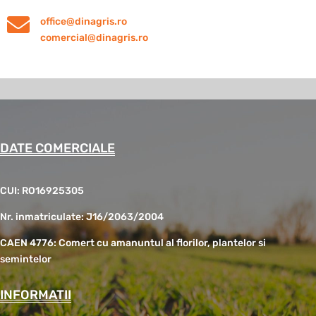

office@dinagris.ro
comercial@dinagris.ro
DATE COMERCIALE
CUI: RO16925305
Nr. inmatriculate: J16/2063/2004
CAEN 4776: Comert cu amanuntul al florilor, plantelor si
semintelor
INFORMATII