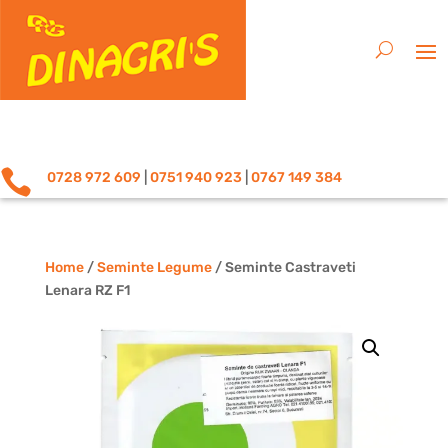

0728 972 609
|
0751 940 923
|
0767 149 384
Home
/
Seminte Legume
/ Seminte Castraveti
Lenara RZ F1