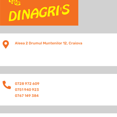

Aleea 2 Drumul Muntenilor 12, Craiova

0728 972 609
0751 940 923
0767 149 384