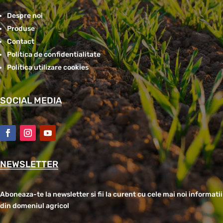
Despre noi
Produse
Contact
Politica de confidentialitate
Politica utilizare cookies
SOCIAL MEDIA
NEWSLETTER
Aboneaza-te la newsletter si fii la curent cu cele mai noi informatii
din domeniul agricol