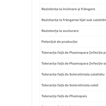
Rezistența la înclinare și frângere
Rezistanța la frângerea tijei sub calatidi
Rezistența la scuturare
Potențial de producție
Toleranța față de Plasmopara (infecție p
Toleranța față de Plasmopara (infecție 
Toleranța față de Sclerotiniala calatidiu
Toleranța față de Sclerotiniala colet
Toleranța față de Phomopsis