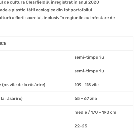
l de cultura Clearfield®, înregistrat în anul 2020
de a plasticității ecologice din tot portofoliul
ră a florii soarelui, inclusiv în regiunile cu infestare de
ICE
semi-timpuriu
semi-timpuriu
nr. zile de la răsărire)
109- 115 zile
 la răsărire)
65 – 67 zile
medie / 170 – 190 cm
22-25