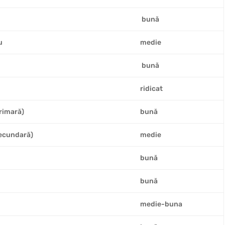
bună
u
medie
bună
ridicat
rimară)
bună
secundară)
medie
bună
bună
medie-buna