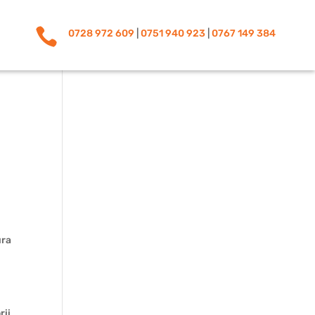

0728 972 609
|
0751 940 923
|
0767 149 384
ura
rii