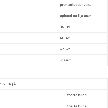
pronuntat convexa
aplecat cu tija usor
40-41
50-52
37-39
scăzut
EZISTENŢĂ
foarte bună
foarte bună