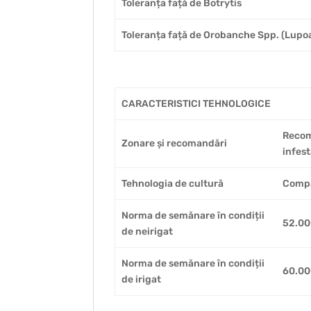
Toleranța față de Botrytis
Toleranța față de Orobanche Spp. (Lupoa
CARACTERISTICI TEHNOLOGICE
Recoma
Zonare și recomandări
infes
Tehnologia de cultură
Compa
Norma de semănare în condiții
52.00
de neirigat
Norma de semănare în condiții
60.00
de irigat