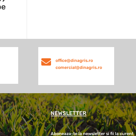
be

office@dinagris.ro
comercial@dinagris.ro
NEWSLETTER
Aboneaza-te la newsletter si fii la curent