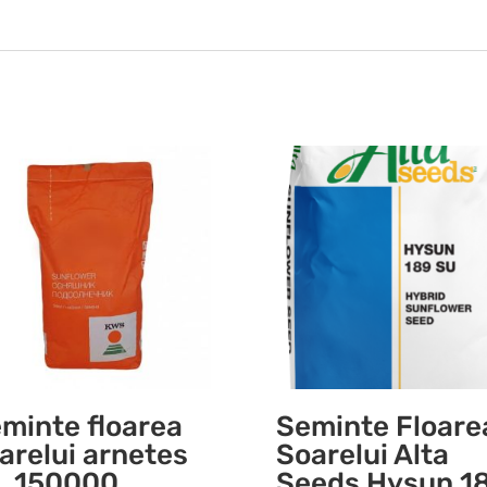
minte floarea
Seminte Floare
arelui arnetes
Soarelui Alta
, 150000
Seeds Hysun 1