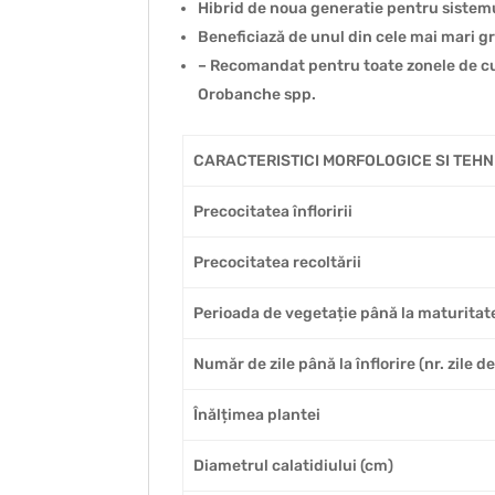
Hibrid de noua generatie pentru sistemu
Beneficiază de unul din cele mai mari gra
– Recomandat pentru toate zonele de cultu
Orobanche spp.
CARACTERISTICI MORFOLOGICE SI TEHN
Precocitatea înfloririi
Precocitatea recoltării
Perioada de vegetație până la maturitate (
Număr de zile până la înflorire (nr. zile de
Înălțimea plantei
Diametrul calatidiului (cm)