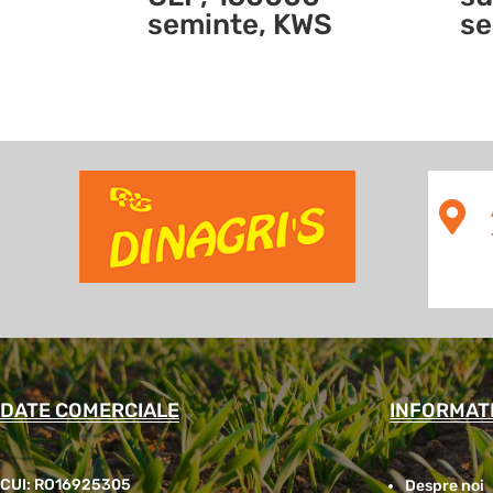
seminte, KWS
se

DATE COMERCIALE
INFORMATI
CUI: RO16925305
Despre noi