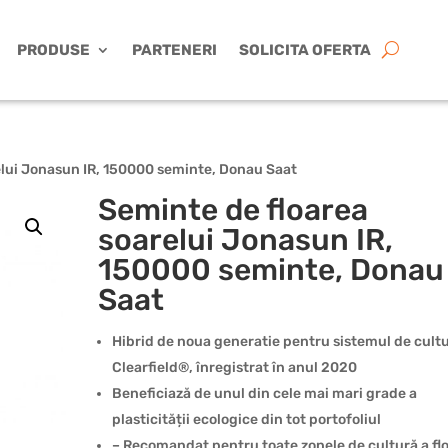
PRODUSE
PARTENERI
SOLICITA OFERTA
elui Jonasun IR, 150000 seminte, Donau Saat
Seminte de floarea
soarelui Jonasun IR,
150000 seminte, Donau
Saat
Hibrid de noua generatie pentru sistemul de cult
Clearfield®, înregistrat în anul 2020
Beneficiază de unul din cele mai mari grade a
plasticității ecologice din tot portofoliul
– Recomandat pentru toate zonele de cultură a flo