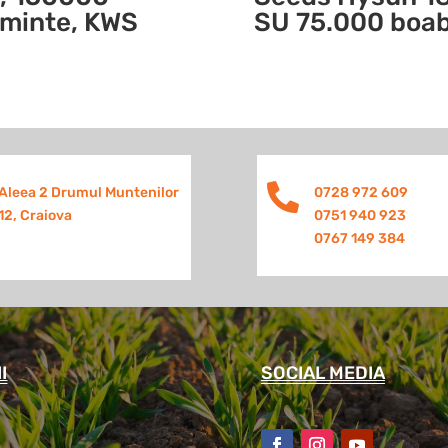
minte, KWS
SU 75.000 boa

Aleea 2 Drumul Muntenilor
0728 972 609
12, Craiova
0751 940 923
0767 149 384
I
SOCIAL MEDIA