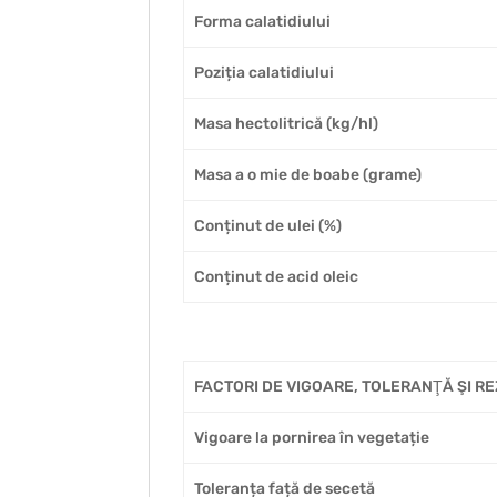
Forma calatidiului
Poziția calatidiului
Masa hectolitrică (kg/hl)
Masa a o mie de boabe (grame)
Conținut de ulei (%)
Conținut de acid oleic
FACTORI DE VIGOARE, TOLERANŢĂ ŞI R
Vigoare la pornirea în vegetație
Toleranța față de secetă