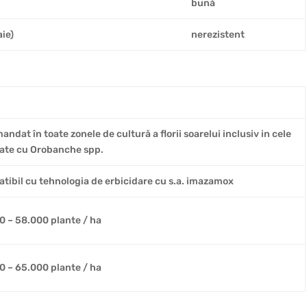
bună
ie)
nerezistent
ndat în toate zonele de cultură a florii soarelui inclusiv in cele
tate cu Orobanche spp.
tibil cu tehnologia de erbicidare cu s.a. imazamox
0 – 58.000 plante / ha
0 – 65.000 plante / ha