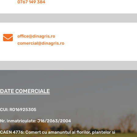
0767 149 384

office@dinagris.ro
comercial@dinagris.ro
DATE COMERCIALE
CUI: RO16925305
Nr. inmatriculate: J16/2063/2004
CAEN 4776: Comert cu amanuntul al florilor, plantelor si