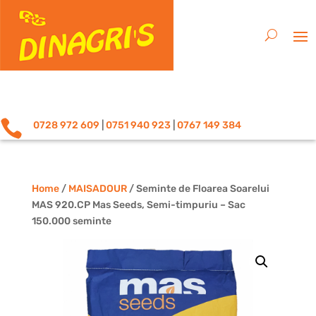

0728 972 609
|
0751 940 923
|
0767 149 384
Home
/
MAISADOUR
/ Seminte de Floarea Soarelui
MAS 920.CP Mas Seeds, Semi-timpuriu – Sac
150.000 seminte