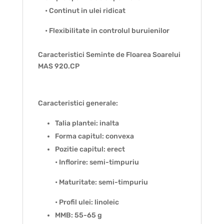
• Continut in ulei ridicat
• Flexibilitate in controlul buruienilor
Caracteristici Seminte de Floarea Soarelui
MAS 920.CP
Caracteristici generale:
Talia plantei: inalta
Forma capitul: convexa
Pozitie capitul: erect
• Inflorire: semi-timpuriu
• Maturitate: semi-timpuriu
• Profil ulei: linoleic
MMB: 55-65 g