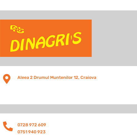

Aleea 2 Drumul Muntenilor 12, Craiova

0728 972 609
0751 940 923