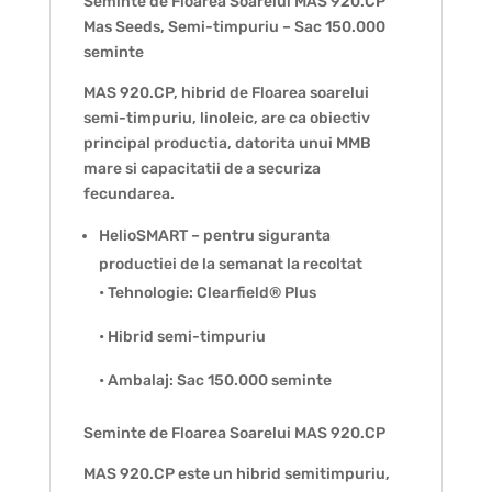
Seminte de Floarea Soarelui MAS 920.CP
Mas Seeds, Semi-timpuriu – Sac 150.000
seminte
MAS 920.CP, hibrid de Floarea soarelui
semi-timpuriu, linoleic, are ca obiectiv
principal productia, datorita unui MMB
mare si capacitatii de a securiza
fecundarea.
HelioSMART – pentru siguranta
productiei de la semanat la recoltat
• Tehnologie: Clearfield® Plus
• Hibrid semi-timpuriu
• Ambalaj: Sac 150.000 seminte
Seminte de Floarea Soarelui MAS 920.CP
MAS 920.CP este un hibrid semitimpuriu,