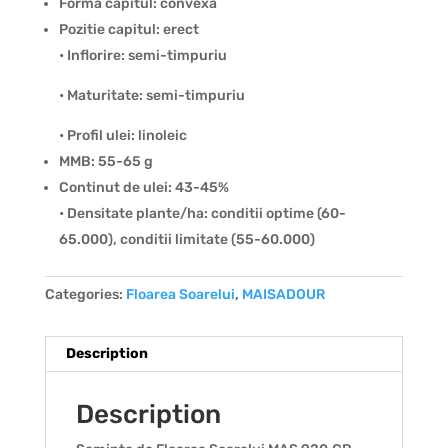
Forma capitul: convexa
Pozitie capitul: erect
• Inflorire: semi-timpuriu
• Maturitate: semi-timpuriu
• Profil ulei: linoleic
MMB: 55-65 g
Continut de ulei: 43-45%
• Densitate plante/ha: conditii optime (60-
65.000), conditii limitate (55-60.000)
Categories:
Floarea Soarelui
,
MAISADOUR
Description
Description