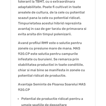
tolerant la TBMT, cu o extraordinara
adaptabilitate. Poate fi cultivat in toate
arealele de cultura, de la cele cu potential
scazut pana la cele cu potential ridicat.
Timpurietatea acestui hibrid reprezinta
avantaj in caz de ger tarziu de primavara si
evita arsita din timpul polenizarii.
Avand profilul RM9 este o solutie pentru
zonele cu presiune mare de mana. MAS
920.CP este solutia pentru campurile
infestate cu buruieni. Se remarca prin
stabilitatea productiei in toate conditiile,
chiar si mai bine se manifesta in zonele cu
potential ridicat de productie.
Avantaje Seminte de Floarea Soarelui MAS
920.CP
Potential de productie ridicat pentru a
umple spatiile de depozitare