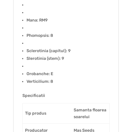
Mana: RM9
Phomopsis: 8
Sclerotinia (capitul): 9
Slerotinia (stem): 9
Orobanche: E
Verticilium: 8
Specificatii
Samanta floarea
Tip produs
soarelui
Producator
Mas Seeds