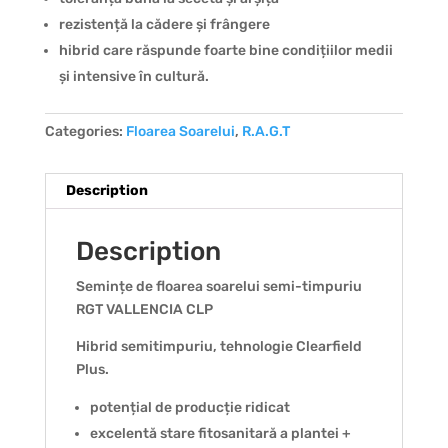
rezistență la cădere și frângere
hibrid care răspunde foarte bine condițiilor medii
și intensive în cultură.
Categories:
Floarea Soarelui
,
R.A.G.T
Description
Description
Semințe de floarea soarelui semi-timpuriu
RGT VALLENCIA CLP
Hibrid semitimpuriu, tehnologie Clearfield
Plus.
potențial de producție ridicat
excelentă stare fitosanitară a plantei +