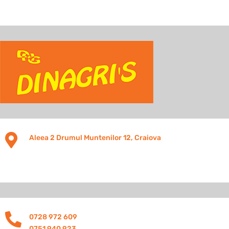

Aleea 2 Drumul Muntenilor 12, Craiova

0728 972 609
0751 940 923