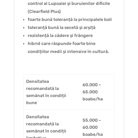
control al Lupoaiei și buruienilor dificile
(Clearfield Plus)
foarte bună toleranță la principalele boli
toleranță bună la secetă și arșiță
rezistență la cădere și frângere
hibrid care răspunde foarte bine
condițiilor medii și intensive în cultură.
Densitatea
60.000 –
recomandată la
65.000
semănat în condiții
boabe/ha
bune
Densitatea
55.000 –
recomandată la
60.000
semănat în condiții
boabe/ha