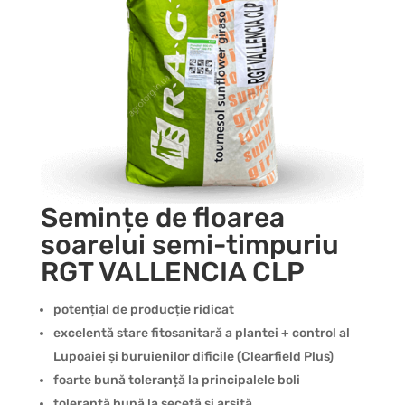
Semințe de floarea
soarelui semi-timpuriu
RGT VALLENCIA CLP
potențial de producție ridicat
excelentă stare fitosanitară a plantei + control al
Lupoaiei și buruienilor dificile (Clearfield Plus)
foarte bună toleranță la principalele boli
toleranță bună la secetă și arșiță