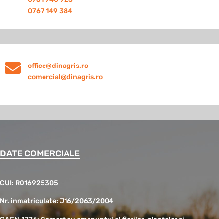
0767 149 384

office@dinagris.ro
comercial@dinagris.ro
DATE COMERCIALE
CUI: RO16925305
Nr. inmatriculate: J16/2063/2004