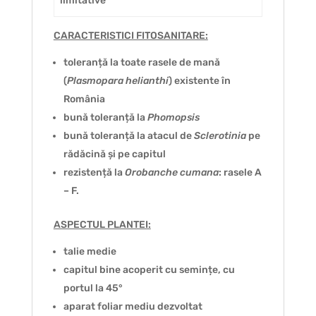
limitative
CARACTERISTICI FITOSANITARE:
toleranță la toate rasele de mană
(
Plasmopara helianthi
) existente în
România
bună toleranță la
Phomopsis
bună toleranță la atacul de
Sclerotinia
pe
rădăcină și pe capitul
rezistență la
Orobanche cumana
: rasele A
– F.
ASPECTUL PLANTEI:
talie medie
capitul bine acoperit cu semințe, cu
portul la 45°
aparat foliar mediu dezvoltat