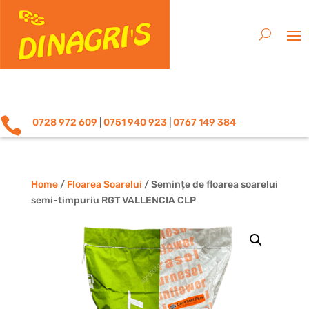

0728 972 609
|
0751 940 923
|
0767 149 384
Home
/
Floarea Soarelui
/ Semințe de floarea soarelui
semi-timpuriu RGT VALLENCIA CLP