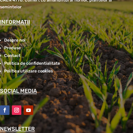
CAEN 4776: Comert cu amanuntul al florilor, plantelor si
semintelor
INFORMATII
Despre noi
Produse
Contact
Politica de confidentialitate
Politica utilizare cookies
SOCIAL MEDIA
NEWSLETTER