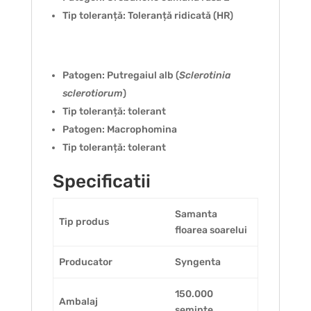
Tip toleranță: Toleranță ridicată (HR)
Patogen: Putregaiul alb (
Sclerotinia
sclerotiorum
)
Tip toleranță: tolerant
Patogen: Macrophomina
Tip toleranță: tolerant
Specificatii
Samanta
Tip produs
floarea soarelui
Producator
Syngenta
150.000
Ambalaj
seminte