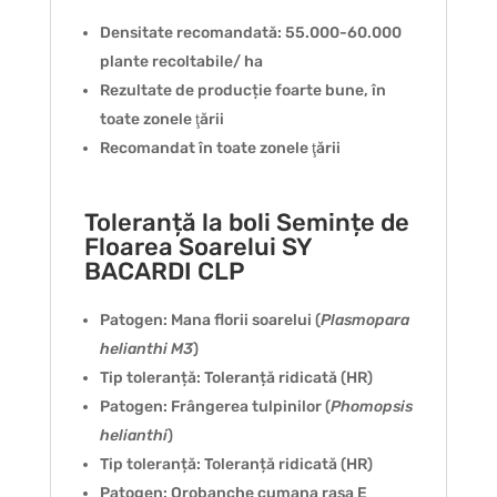
Densitate recomandată: 55.000-60.000
plante recoltabile/ ha
Rezultate de producție foarte bune, în
toate zonele ţării
Recomandat în toate zonele ţării
Toleranță la boli Semințe de
Floarea Soarelui SY
BACARDI CLP
Patogen: Mana florii soarelui (
Plasmopara
helianthi M3
)
Tip toleranță: Toleranță ridicată (HR)
Patogen: Frângerea tulpinilor (
Phomopsis
helianthi
)
Tip toleranță: Toleranță ridicată (HR)
Patogen: Orobanche cumana rasa E