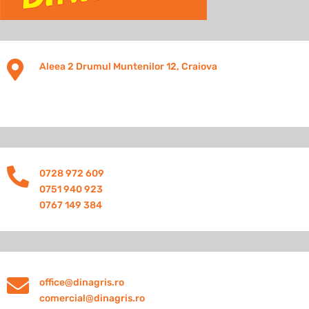

Aleea 2 Drumul Muntenilor 12, Craiova

0728 972 609
0751 940 923
0767 149 384

office@dinagris.ro
comercial@dinagris.ro