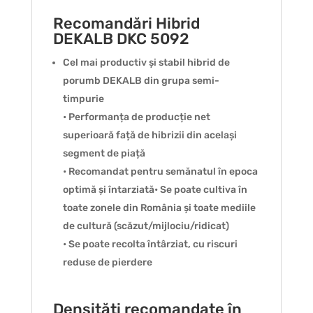
Recomandări Hibrid
DEKALB DKC 5092
Cel mai productiv și stabil hibrid de
porumb DEKALB din grupa semi-
timpurie
• Performanța de producție net
superioară față de hibrizii din același
segment de piață
• Recomandat pentru semănatul în epoca
optimă și întarziată• Se poate cultiva în
toate zonele din România și toate mediile
de cultură (scăzut/mijlociu/ridicat)
• Se poate recolta întârziat, cu riscuri
reduse de pierdere
Densități recomandate în