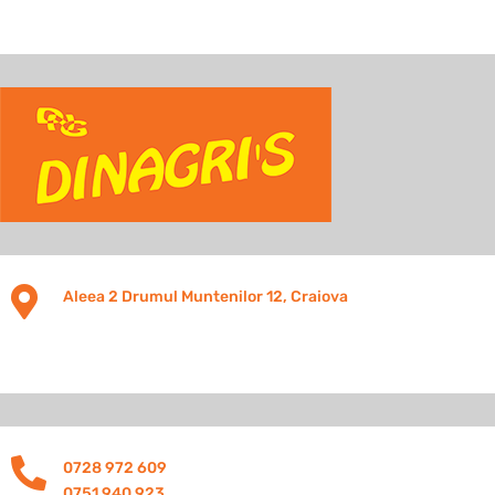

Aleea 2 Drumul Muntenilor 12, Craiova

0728 972 609
0751 940 923