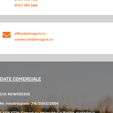
0767 149 384

office@dinagris.ro
comercial@dinagris.ro
DATE COMERCIALE
CUI: RO16925305
Nr. inmatriculate: J16/2063/2004
CAEN 4776: Comert cu amanuntul al florilor, plantelor si