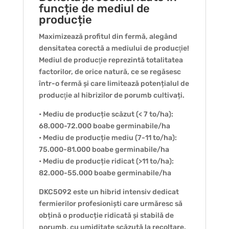
funcție de mediul de
producție
Maximizează profitul din fermă, alegând
densitatea corectă a mediului de producţie!
Mediul de producţie reprezintă totalitatea
factorilor, de orice natură, ce se regăsesc
într-o fermă și care limitează potențialul de
producţie al hibrizilor de porumb cultivați.
• Mediu de producție scăzut (< 7 to/ha):
68.000-72.000 boabe germinabile/ha
• Mediu de producție mediu (7-11 to/ha):
75.000-81.000 boabe germinabile/ha
• Mediu de producție ridicat (>11 to/ha):
82.000-55.000 boabe germinabile/ha
DKC5092 este un hibrid intensiv dedicat
fermierilor profesioniști care urmăresc să
obțină o producție ridicată și stabilă de
porumb, cu umiditate scăzută la recoltare,