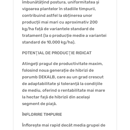
îmbunătățind postura, uniformitatea și
vigoarea plantelor în stadiile timpurii,
contribuind astfel la obținerea unor
producții mai mari cu aproximativ 200
kg/ha față de variantele standard de
tratament (la o producție medie a variantei
standard de 10,000 kg/ha).
POTENŢIAL DE PRODUCŢIE RIDICAT
Atingeți pragul de productivitate maxim,
folosind noua generație de hibrizi de
porumb DEKALB, care au un grad crescut
de adaptabilitate și toleranță la condiţiile
de mediu, oferind o rentabilitate mai mare
la hectar faţă de hibrizii din același
segment de piaţă.
ÎNFLORIRE TIMPURIE
Înflorește mai rapid decât media grupei de