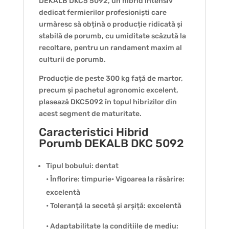
DEKALB DKC5 5092, un hibrid intensiv
dedicat fermierilor profesioniști care
urmăresc să obțină o producție ridicată și
stabilă de porumb, cu umiditate scăzută la
recoltare, pentru un randament maxim al
culturii de porumb.
Producție de peste 300 kg față de martor,
precum și pachetul agronomic excelent,
plasează DKC5092 în topul hibrizilor din
acest segment de maturitate.
Caracteristici Hibrid
Porumb DEKALB DKC 5092
Tipul bobului: dentat
• Înflorire: timpurie• Vigoarea la răsărire:
excelentă
• Toleranță la secetă și arșiță: excelentă
• Adaptabilitate la condițiile de mediu: