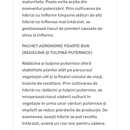
maturitate. Poate evita arșița din
momentul polenizării. Prin cultivarea de
hibrizi cu înflorire timpurie alături de alți
hibrizi ce înfloresc mai întârziat, se
gestionează riscul de pierderi cauzate de
stres la înflorire.
PACHET AGRONOMIC FOARTE BUN
(RĂDĂCINĂ ȘI TULPINĂ PUTERNICE)
Rădăcina și tulpina puternice oferă
stabilitate plantei atât pe parcursul
vegetaţiei cât și la finalul ciclului de viaţă,
înainte de recoltare. Prin cultivarea de
hibrizi cu rădăcini și tulpini puternice, se
micșorează riscul căderii culturii în
vegetaţie în urma unor vânturi puternice și
implicit se reduc pierderile de producţie. De
asemenea, acești hibrizi se pot recolta
întârziat, având un risc mic pentru cădere.