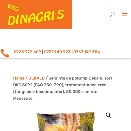

0728 972 609
|
0751 940 923
|
0767 149 384
Home
/
DEKALB
/ Seminte de porumb Dekalb, sort
DKC 5092 (FAO 350-390), tratament Acceleron
(fungicid + biostimulator), 80.000 seminte,
Monsanto