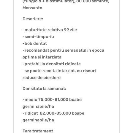
(fungicid + biostimulator), 80.000 seminte,
Monsanto
Descriere:
-maturitate relativa 99 zile
-semi-timpuriu
-bob dentat
-recomandat pentru semanatul in epoca
optima si intarziata
-pretabil la densitati ridicate
-se poate recolta intarziat, cu riscuri
reduse de pierdere
Densitate la semanat:
-mediu 75.000-81.000 boabe
germinabile/ha
-ridicat 82.000-85.000 boabe
germinabile/ha
Fara tratament