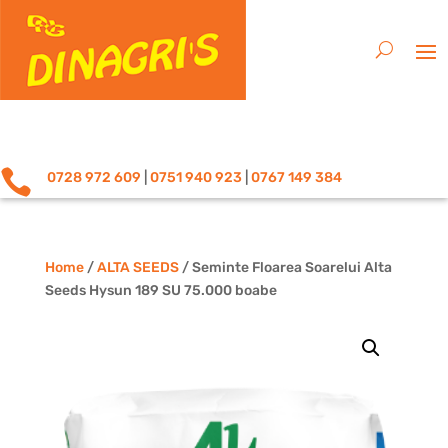

0728 972 609
|
0751 940 923
|
0767 149 384
Home
/
ALTA SEEDS
/ Seminte Floarea Soarelui Alta
Seeds Hysun 189 SU 75.000 boabe