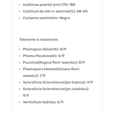
Inaltimea plantei (cm):170-180
Continut de ulei in seminte(%): 48-50
Culoarea semintelor: Negru
Tolerante si rezistente:
Phomopsis Helianthi: 8/9
Phoma Macdonaldii: 6/9
Puccinia(Rugina florii-soarelui): 8/9
Plasmopara Halstedii(mana florii-
soarelui): 7/9
Sclerotinia Sclerotiorum(pe tulpina): 9/9
Sclerotinia Sclerotiorum(pe calatidiu):
9/9
Verticilium Dahliae: 6/9