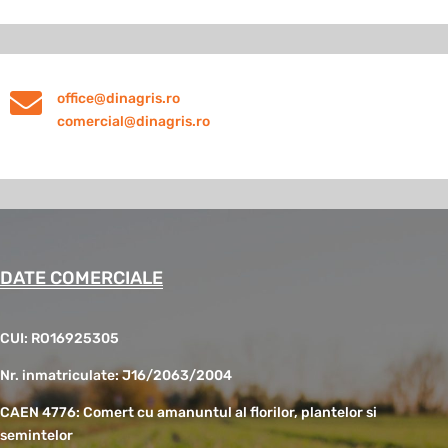

office@dinagris.ro
comercial@dinagris.ro
DATE COMERCIALE
CUI: RO16925305
Nr. inmatriculate: J16/2063/2004
CAEN 4776: Comert cu amanuntul al florilor, plantelor si
semintelor