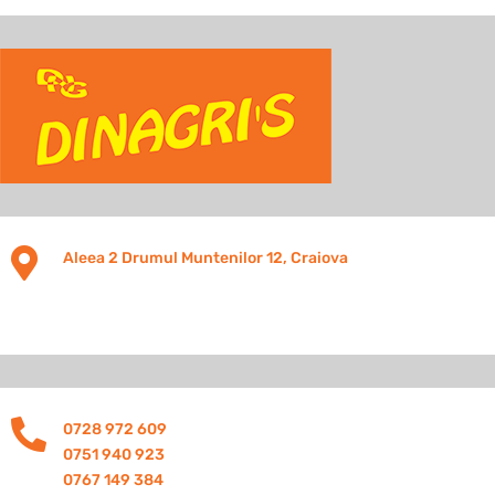

Aleea 2 Drumul Muntenilor 12, Craiova

0728 972 609
0751 940 923
0767 149 384