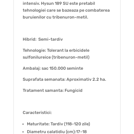
intensiv. Hysun 189 SU este pretabil
tehnologiei care se bazeaza pe combaterea
buruienilor cu tribenuron-metil.
Hibrid: Semi-tardiv
Tehnologie: Tolerant la erbicidele
sulfonilureice (tribenuron-metil)
Ambalaj: sac 150.000 seminte
Suprafata semanata: Aproximativ 2.2 ha.
Tratament samanta: Fungicid
Caracteristici:
Maturitate: Tardiv (118-120 zile)
Diametru calatidiu (cm):17-18