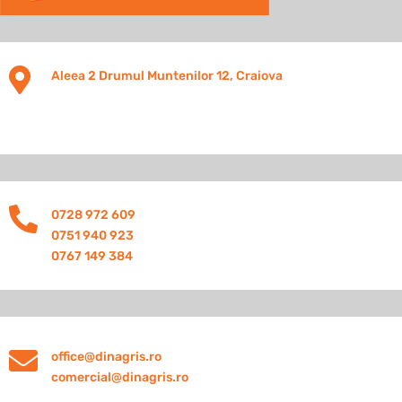

Aleea 2 Drumul Muntenilor 12, Craiova

0728 972 609
0751 940 923
0767 149 384

office@dinagris.ro
comercial@dinagris.ro