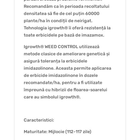
Recomandăm ca în perioada recoltatului
densitatea să fie de cel puțin 60000
plante/ha în condiții de neirigat.
Tehnologia igrowth® îi oferă rezistență la
toate erbicidele pe bază de imazamox.
Igrowth® WEED CONTROL utilizează
metode clasice de ameliorare genetică și
asigură toleranța la erbicidele
imidazolinone. Aceasta permite aplicarea
de erbicide imidazolinone în dozele
recomandate/ha, pentru a fi utilizate
împreună cu hibrizii de floarea-soarelui
care au simbolul igrowth®.
Caracteristici:
Maturitate: Mijlocie (112-117 zile)