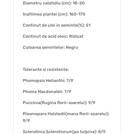
Diametru calatidiu (cm): 18-20
Inaltimea plantei (cm): 160-170
Continut de ulei in seminte(%): 51
Continut de acid oleic: Ridicat
Culoarea semintelor: Negru
Tolerante si rezistente:
Phomopsis Helianthi: 7/9
Phoma Macdonaldii: 7/9
Puccinia(Rugina florii-soarelui): 9/9
Plasmopara Halstedii(mana florii-soarelui):
9/9
Sclerotinia Sclerotiorum(pe tulpina): 8/9