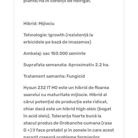
plante/ha în condiții de neirigat.
Hibrid: Mijlociu
Tehnologie: Igrowth (rezistență la
erbicidele pe bază de imazamox)
Ambalaj: sac 150.000 seminte
Suprafata semanata: Aproximativ 2.2 ha.
Tratament samanta: Fungicid
Hysun 232 IT HO este un hibrid de floarea
soarelui cu maturitate mijlocie. Hibrid al
cărui potențial de producție este ridicat,
chiar dacă este un hibrid high oleic (bogat
în acid oleic). Toleranța foarte bună la
atacul produs de Orobanche cumana (rasa
G +) îl face pretabil și în zonele în care acest
parazit creează probleme fermierilor.