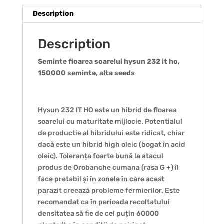
Description
Description
Seminte floarea soarelui hysun 232 it ho,
150000 seminte, alta seeds
Hysun 232 IT HO este un hibrid de floarea
soarelui cu maturitate mijlocie. Potentialul
de productie al hibridului este ridicat, chiar
dacă este un hibrid high oleic (bogat în acid
oleic). Toleranța foarte bună la atacul
produs de Orobanche cumana (rasa G +) îl
face pretabil și în zonele în care acest
parazit creează probleme fermierilor. Este
recomandat ca în perioada recoltatului
densitatea să fie de cel puțin 60000