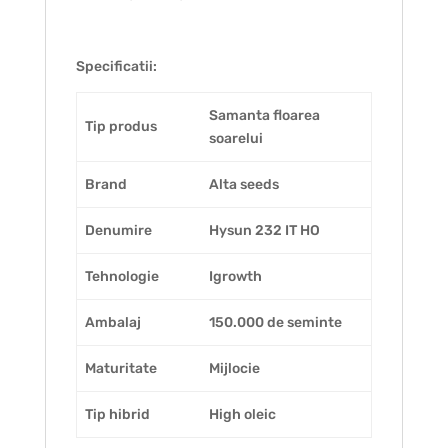
Specificatii:
Samanta floarea
Tip produs
soarelui
Brand
Alta seeds
Denumire
Hysun 232 IT HO
Tehnologie
Igrowth
Ambalaj
150.000 de seminte
Maturitate
Mijlocie
Tip hibrid
High oleic