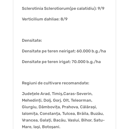
Sclerotinia Sclerotiorum(pe calatidiu): 9/9
Verticilium dahliae: 8/9
Densitate:
Densitate pe teren neirigat: 60.000 b.g./ha
Densitate pe teren irigat: 70.000 b.g./ha
Regiuni de cultivare recomandate:
Județele Arad, Timiș,Caras-Severin,
Mehedinți, Dolj, Gorj, Olt, Teleorman,
Giurgiu, Dâmbovița, Prahova, Călărași,
Ialomița, Constanța, Tulcea, Brăila, Buzău,
Vrancea, Galați, Bacău, Vaslui, Bihor, Satu-
Mare, Iași, Botoșani.