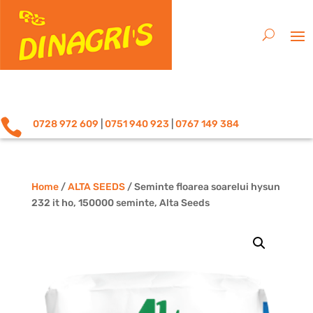

0728 972 609
|
0751 940 923
|
0767 149 384
Home
/
ALTA SEEDS
/ Seminte floarea soarelui hysun
232 it ho, 150000 seminte, Alta Seeds