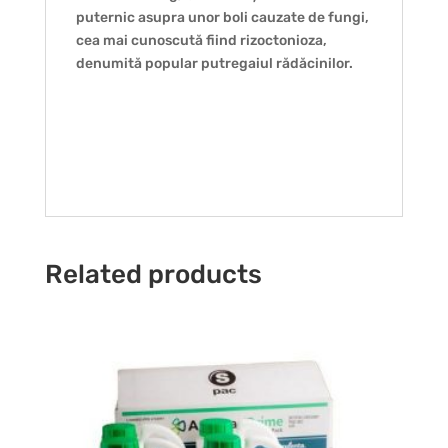
puternic asupra unor boli cauzate de fungi,
cea mai cunoscută fiind rizoctonioza,
denumită popular putregaiul rădăcinilor.
Related products