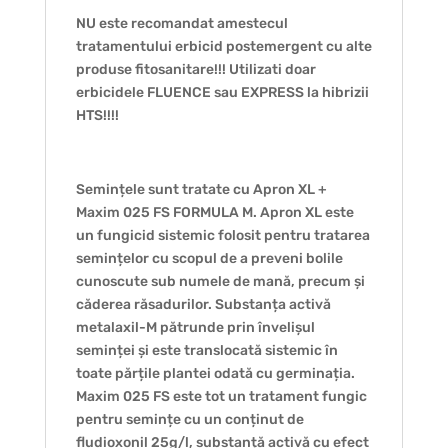
NU este recomandat amestecul
tratamentului erbicid postemergent cu alte
produse fitosanitare!!! Utilizati doar
erbicidele FLUENCE sau EXPRESS la hibrizii
HTS!!!!
Semințele sunt tratate cu Apron XL +
Maxim 025 FS FORMULA M. Apron XL este
un fungicid sistemic folosit pentru tratarea
semințelor cu scopul de a preveni bolile
cunoscute sub numele de mană, precum și
căderea răsadurilor. Substanța activă
metalaxil-M pătrunde prin învelișul
seminței și este translocată sistemic în
toate părțile plantei odată cu germinația.
Maxim 025 FS este tot un tratament fungic
pentru semințe cu un conținut de
fludioxonil 25g/l, substanță activă cu efect