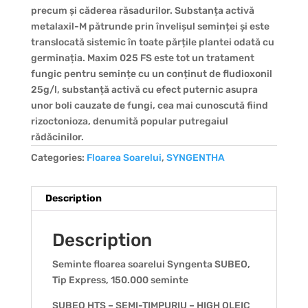
precum și căderea răsadurilor. Substanța activă
metalaxil-M pătrunde prin învelișul seminței și este
translocată sistemic în toate părțile plantei odată cu
germinația. Maxim 025 FS este tot un tratament
fungic pentru semințe cu un conținut de fludioxonil
25g/l, substanță activă cu efect puternic asupra
unor boli cauzate de fungi, cea mai cunoscută fiind
rizoctonioza, denumită popular putregaiul
rădăcinilor.
Categories:
Floarea Soarelui
,
SYNGENTHA
Description
Description
Seminte floarea soarelui Syngenta SUBEO,
Tip Express, 150.000 seminte
SUBEO HTS – SEMI-TIMPURIU – HIGH OLEIC