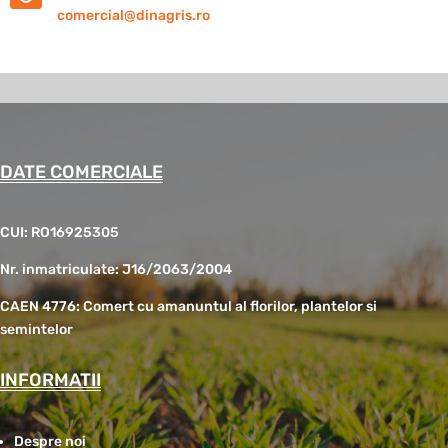
comercial@dinagris.ro
DATE COMERCIALE
CUI: RO16925305
Nr. inmatriculate: J16/2063/2004
CAEN 4776: Comert cu amanuntul al florilor, plantelor si
semintelor
INFORMATII
Despre noi