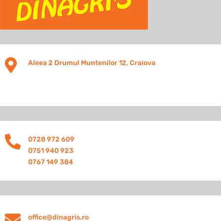

Aleea 2 Drumul Muntenilor 12, Craiova

0728 972 609
0751 940 923
0767 149 384

office@dinagris.ro