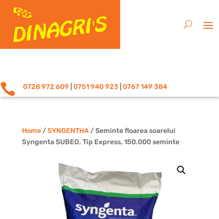

0728 972 609
|
0751 940 923
|
0767 149 384
Home
/
SYNGENTHA
/ Seminte floarea soarelui
Syngenta SUBEO, Tip Express, 150.000 seminte