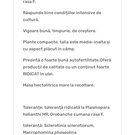
rasa F.
Răspunde bine condițiilor intensive de
cultură.
Vigoare bună, timpurie, de creștere.
Plante compacte, talia este medie-inalta și
cu aspect plăcut în câmp.
Prezintă o foarte bună autofertilitate.Oferă
producții de calitate cu un conținut foarte
RIDICAT în ulei.
Masa hectolitrica mare la recoltare.
Toleranțe: toleranță ridicată la Plasmopara
helianthi M9, Orobanche cumana rasa F.
toleranță: Sclerotinia sclerotiorum,
Macrophomina phaseolina