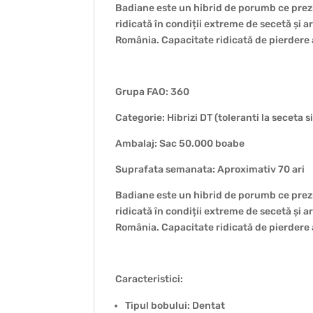
Badiane este un hibrid de porumb ce prezi
ridicată în condiții extreme de secetă și 
România. Capacitate ridicată de pierdere a 
Grupa FAO: 360
Categorie: Hibrizi DT (toleranti la seceta si
Ambalaj: Sac 50.000 boabe
Suprafata semanata: Aproximativ 70 ari
Badiane este un hibrid de porumb ce prezi
ridicată în condiții extreme de secetă și 
România. Capacitate ridicată de pierdere a 
Caracteristici:
Tipul bobului: Dentat