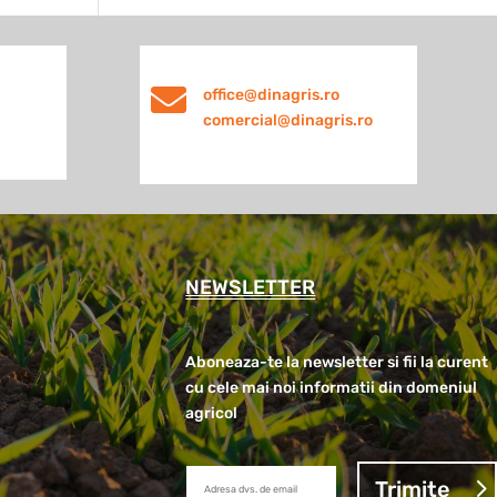

office@dinagris.ro
comercial@dinagris.ro
NEWSLETTER
Aboneaza-te la newsletter si fii la curent
cu cele mai noi informatii din domeniul
agricol
Trimite