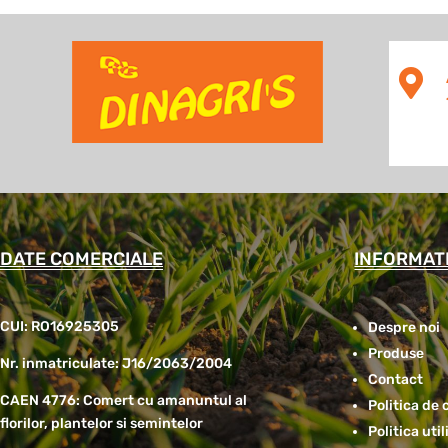

DATE COMERCIALE
INFORMATI
CUI: RO16925305
Despre noi
Produse
Nr. inmatriculate: J16/2063/2004
Contact
CAEN 4776: Comert cu amanuntul al
Politica de 
florilor, plantelor si semintelor
Politica uti