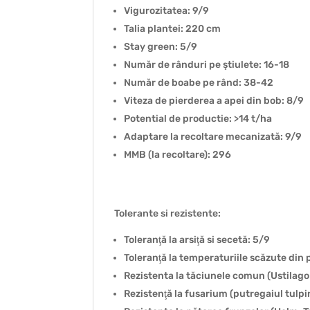
Vigurozitatea: 9/9
Talia plantei: 220 cm
Stay green: 5/9
Număr de rânduri pe ştiulete: 16-18
Număr de boabe pe rând: 38-42
Viteza de pierderea a apei din bob: 8/9
Potential de productie: >14 t/ha
Adaptare la recoltare mecanizată: 9/9
MMB (la recoltare): 296
Tolerante si rezistente:
Toleranţă la arsiţă si secetă: 5/9
Toleranţă la temperaturiile scăzute din
Rezistenta la tăciunele comun (Ustilago
Rezistenţă la fusarium (putregaiul tulpi