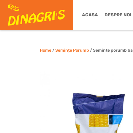
ACASA
DESPRE NOI
Home
/
Semințe Porumb
/ Seminte porumb bad