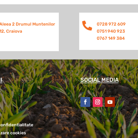

Aleea 2 Drumul Muntenilor
0728 972 609
12, Craiova
0751 940 923
0767 149 384
I
SOCIAL MEDIA
confidentialitate
lizare cookies