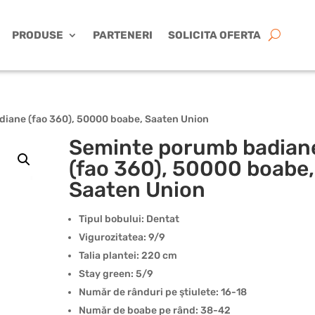
PRODUSE
PARTENERI
SOLICITA OFERTA
iane (fao 360), 50000 boabe, Saaten Union
Seminte porumb badian
(fao 360), 50000 boabe,
Saaten Union
Tipul bobului: Dentat
Vigurozitatea: 9/9
Talia plantei: 220 cm
Stay green: 5/9
Număr de rânduri pe ştiulete: 16-18
Număr de boabe pe rând: 38-42