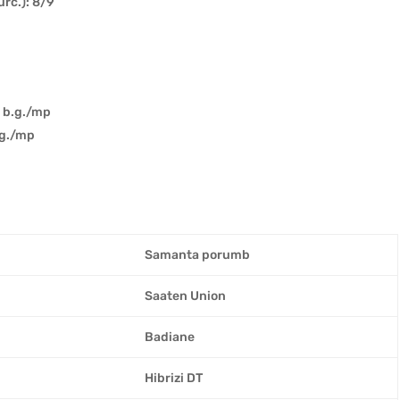
urc.): 8/9
0 b.g./mp
.g./mp
Samanta porumb
Saaten Union
Badiane
Hibrizi DT