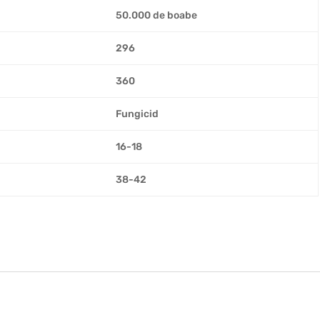
50.000 de boabe
296
360
Fungicid
16-18
38-42