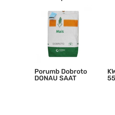
Porumb Dobroto
KW
DONAU SAAT
5