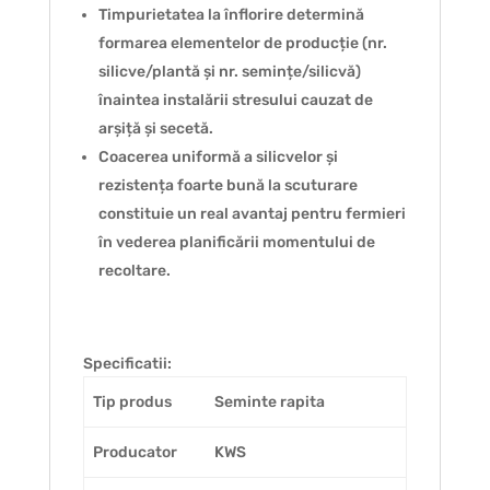
Timpurietatea la înflorire determină
formarea elementelor de producție (nr.
silicve/plantă și nr. semințe/silicvă)
înaintea instalării stresului cauzat de
arșiță și secetă.
Coacerea uniformă a silicvelor și
rezistența foarte bună la scuturare
constituie un real avantaj pentru fermieri
în vederea planificării momentului de
recoltare.
Specificatii:
Tip produs
Seminte rapita
Producator
KWS