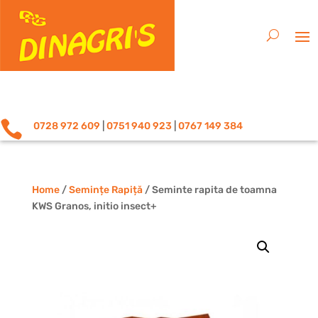

0728 972 609
|
0751 940 923
|
0767 149 384
Home
/
Semințe Rapiță
/ Seminte rapita de toamna
KWS Granos, initio insect+