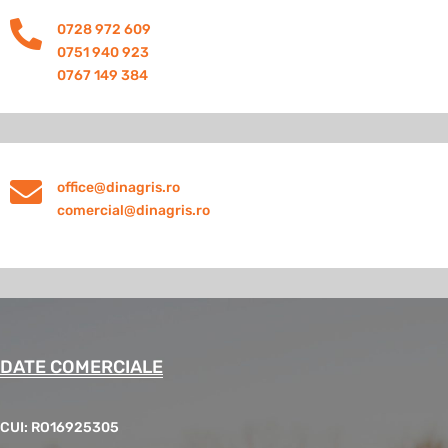

0728 972 609
0751 940 923
0767 149 384

office@dinagris.ro
comercial@dinagris.ro
DATE COMERCIALE
CUI: RO16925305