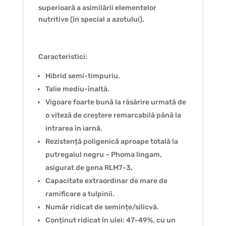
superioară a asimilării elementelor
nutritive (în special a azotului).
Caracteristici:
Hibrid semi-timpuriu.
Talie mediu-înaltă.
Vigoare foarte bună la răsărire urmată de
o viteză de creștere remarcabilă până la
intrarea în iarnă.
Rezistență poligenică aproape totală la
putregaiul negru – Phoma lingam,
asigurat de gena RLM7-3.
Capacitate extraordinar de mare de
ramificare a tulpinii.
Număr ridicat de semințe/silicvă.
Conținut ridicat în ulei: 47-49%, cu un