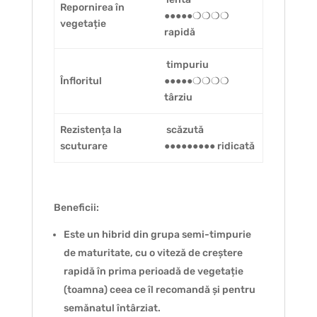
Repornirea în
●●●●●❍❍❍❍
vegetație
rapidă
timpuriu
Înfloritul
●●●●●❍❍❍❍
târziu
Rezistența la
scăzută
scuturare
●●●●●●●●● ridicată
Beneficii:
Este un hibrid din grupa semi-timpurie
de maturitate, cu o viteză de creștere
rapidă în prima perioadă de vegetație
(toamna) ceea ce îl recomandă și pentru
semănatul întârziat.