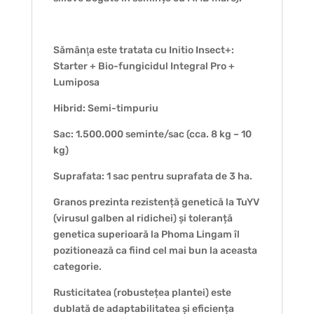
Sămânţa este tratata cu Initio Insect+:
Starter + Bio-fungicidul Integral Pro +
Lumiposa
Hibrid: Semi-timpuriu
Sac: 1.500.000 seminte/sac (cca. 8 kg – 10
kg)
Suprafata: 1 sac pentru suprafata de 3 ha.
Granos prezinta rezistență genetică la TuYV
(virusul galben al ridichei) și toleranță
genetica superioară la Phoma Lingam îl
pozitionează ca fiind cel mai bun la aceasta
categorie.
Rusticitatea (robustețea plantei) este
dublată de adaptabilitatea și eficiența