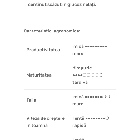
conținut scăzut în glucozinolați.
Caracteristici agronomice:
mică ●●●●●●●●●
Productivitatea
mare
timpurie
Maturitatea
●●●●❍❍❍❍❍
tardivă
mică ●●●●●●●❍❍
Talia
mare
Viteza de creștere
lentă ●●●●●●●●❍
în toamnă
rapidă
lentă