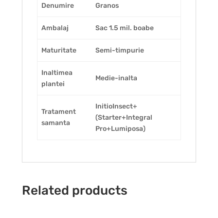
Denumire
Granos
Ambalaj
Sac 1.5 mil. boabe
Maturitate
Semi-timpurie
Inaltimea
Medie-inalta
plantei
InitioInsect+
Tratament
(Starter+Integral
samanta
Pro+Lumiposa)
Related products