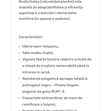
Rusticitatea (robustețea plantei) este
dublată de adaptabilitatea și eficiența
superioară a asimilării elementelor
nutritive (în special a azotului).
Caracteristici:
Hibrid semi-timpuriu.
Talie mediu-înaltă.
Vigoare foarte bună la răsărire urmată de
o viteză de creștere remarcabilă până la
intrarea în iarnă.
Rezistență poligenică aproape totală la
putregaiul negru – Phoma lingam,
asigurat de gena RLM7-3.
Capacitate extraordinar de mare de
ramificare a tulpinii.
Număr ridicat de semințe/silicvă.