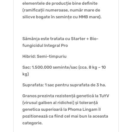
elementele de producție bine definite
(ramificații numeroase, număr mare de
silicve bogate în semințe cu MMB mare).
Sămânţa este tratata cu Starter + Bio-
fungicidul Integral Pro
Hibrid: Semi-timpuriu
Sac: 1.500.000 seminte/sac (cca. 8 kg – 10
kg)
Suprafata: 1 sac pentru suprafata de 3 ha.
Granos prezinta rezistență genetică la TuYV
(virusul galben al ridichei) și toleranță
genetica superioară la Phoma Lingam îl
pozitionează ca fiind cel mai bun la aceasta
categorie.