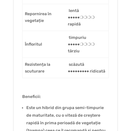
lentă
Repornirea în
●●●●●❍❍❍❍
vegetație
rapidă
timpuriu
Înfloritul
●●●●●❍❍❍❍
târziu
Rezistența la
scăzută
scuturare
●●●●●●●●● ridicată
Beneficii:
Este un hibrid din grupa semi-timpurie
de maturitate, cu o viteză de creștere
rapidă în prima perioadă de vegetație
(toamna) ceea ce îl recomandă și pentru