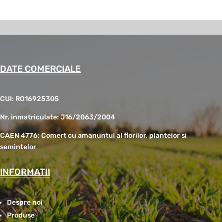
DATE COMERCIALE
CUI: RO16925305
Nr. inmatriculate: J16/2063/2004
CAEN 4776: Comert cu amanuntul al florilor, plantelor si
semintelor
INFORMATII
Despre noi
Produse