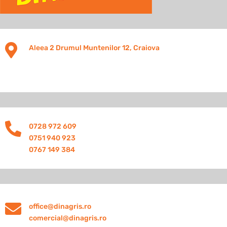

Aleea 2 Drumul Muntenilor 12, Craiova

0728 972 609
0751 940 923
0767 149 384

office@dinagris.ro
comercial@dinagris.ro