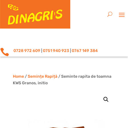

0728 972 609
|
0751 940 923
|
0767 149 384
Home
/
Semințe Rapiță
/ Seminte rapita de toamna
KWS Granos, initio