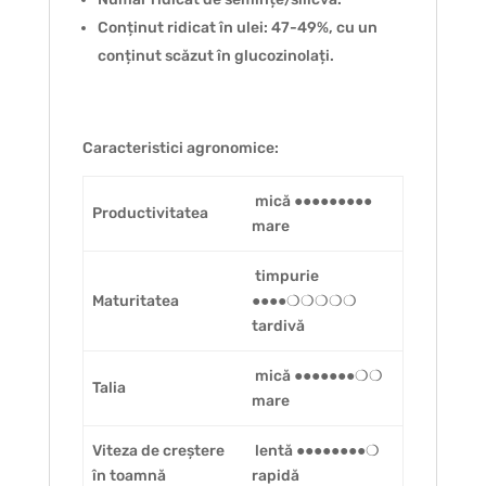
Conținut ridicat în ulei: 47-49%, cu un
conținut scăzut în glucozinolați.
Caracteristici agronomice:
mică ●●●●●●●●●
Productivitatea
mare
timpurie
Maturitatea
●●●●❍❍❍❍❍
tardivă
mică ●●●●●●●❍❍
Talia
mare
Viteza de creștere
lentă ●●●●●●●●❍
în toamnă
rapidă