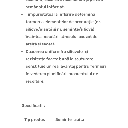
semănatul întârziat.
Timpurietatea la înflorire determină
formarea elementelor de producție (nr.
silicve/plantă și nr. semințe/silicvă)
înaintea instalării stresului cauzat de
arșiță și secetă.
Coacerea uniformă a silicvelor și
rezistența foarte bună la scuturare
constituie un real avantaj pentru fermieri
în vederea planificării momentului de
recoltare.
Specificatii:
Tip produs
Seminte rapita