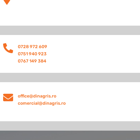

0728 972 609
0751 940 923
0767 149 384

office@dinagris.ro
comercial@dinagris.ro