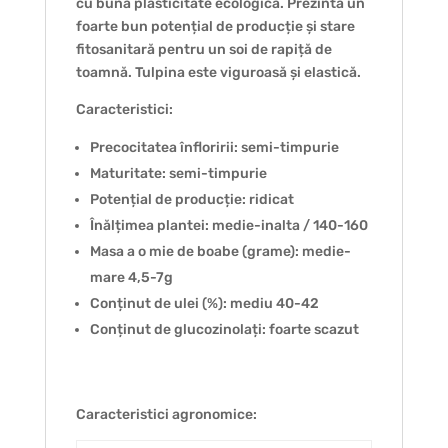
cu bună plasticitate ecologică. Prezinta un
foarte bun potențial de producție și stare
fitosanitară pentru un soi de rapiță de
toamnă. Tulpina este viguroasă și elastică.
Caracteristici:
Precocitatea înfloririi: semi-timpurie
Maturitate: semi-timpurie
Potențial de producție: ridicat
Înălțimea plantei: medie-inalta / 140-160
Masa a o mie de boabe (grame): medie-
mare 4,5-7g
Conținut de ulei (%): mediu 40-42
Conținut de glucozinolați: foarte scazut
Caracteristici agronomice: