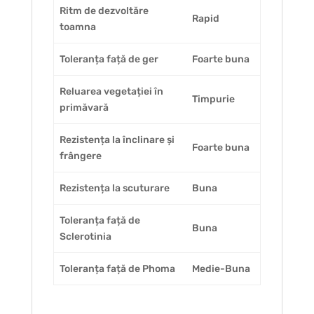
Ritm de dezvoltăre
Rapid
toamna
Toleranța față de ger
Foarte buna
Reluarea vegetației în
Timpurie
primăvară
Rezistența la înclinare și
Foarte buna
frângere
Rezistența la scuturare
Buna
Toleranța față de
Buna
Sclerotinia
Toleranța față de Phoma
Medie-Buna