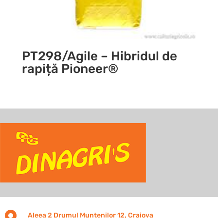
PT298/Agile – Hibridul de
rapiță Pioneer®

Aleea 2 Drumul Muntenilor 12, Craiova