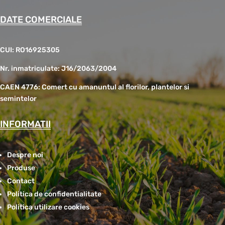
DATE COMERCIALE
CUI: RO16925305
Nr. inmatriculate: J16/2063/2004
CAEN 4776: Comert cu amanuntul al florilor, plantelor si
semintelor
INFORMATII
Despre noi
Produse
Contact
Politica de confidentialitate
Politica utilizare cookies