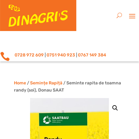

0728 972 609
|
0751 940 923
|
0767 149 384
Home
/
Semințe Rapiță
/ Seminte rapita de toamna
randy (soi), Donau SAAT