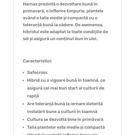
Harnas prezintă o dezvoltare bună în
primavară, o înflorire timpurie, plantele
având o talie medie și compactă cu o
toleranță bună la cădere. De asemenea,
hibridul este adaptat la toate condiţiile de
sol și asigură un conținut bun în ulei.
Caracteristici:
Safecross
Hibrid cu o vigoare bună în toamnă, ce
asigură cel mai bun start al culturii de
rapiţă
Are toleranţă bună la iernare datorită
instalării bune a culturii în toamnă
Cultura se dezvoltă bine în primăvară
Talia plantelor este medie și compactă