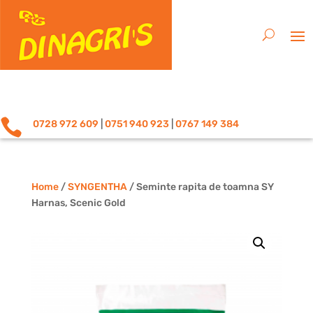

0728 972 609
|
0751 940 923
|
0767 149 384
Home
/
SYNGENTHA
/ Seminte rapita de toamna SY
Harnas, Scenic Gold