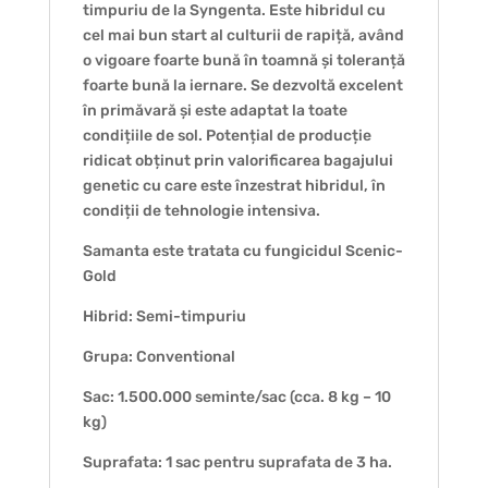
timpuriu de la Syngenta. Este hibridul cu
cel mai bun start al culturii de rapiță, având
o vigoare foarte bună în toamnă și toleranță
foarte bună la iernare. Se dezvoltă excelent
în primăvară și este adaptat la toate
condițiile de sol. Potențial de producție
ridicat obținut prin valorificarea bagajului
genetic cu care este înzestrat hibridul, în
condiții de tehnologie intensiva.
Samanta este tratata cu fungicidul Scenic-
Gold
Hibrid: Semi-timpuriu
Grupa: Conventional
Sac: 1.500.000 seminte/sac (cca. 8 kg – 10
kg)
Suprafata: 1 sac pentru suprafata de 3 ha.