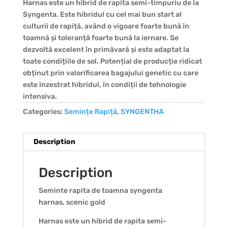
Harnas este un hibrid de rapita semi-timpuriu de la
Syngenta. Este hibridul cu cel mai bun start al
culturii de rapiță, având o vigoare foarte bună în
toamnă și toleranță foarte bună la iernare. Se
dezvoltă excelent în primăvară și este adaptat la
toate condițiile de sol. Potențial de producție ridicat
obținut prin valorificarea bagajului genetic cu care
este înzestrat hibridul, în condiții de tehnologie
intensiva.
Categories:
Semințe Rapiță
,
SYNGENTHA
Description
Description
Seminte rapita de toamna syngenta
harnas, scenic gold
Harnas este un hibrid de rapita semi-