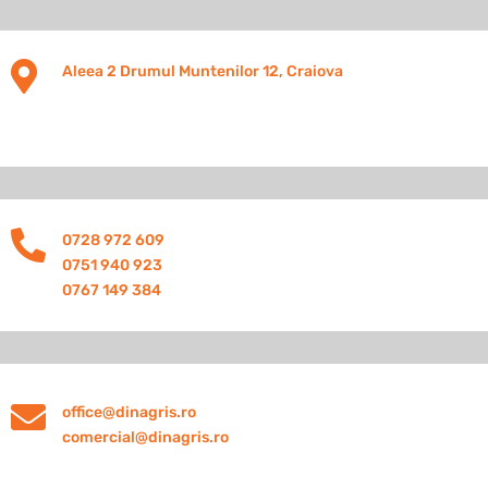

Aleea 2 Drumul Muntenilor 12, Craiova

0728 972 609
0751 940 923
0767 149 384

office@dinagris.ro
comercial@dinagris.ro