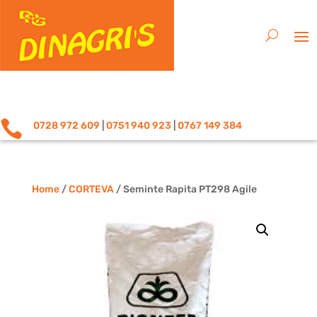

0728 972 609
|
0751 940 923
|
0767 149 384
Home
/
CORTEVA
/ Seminte Rapita PT298 Agile