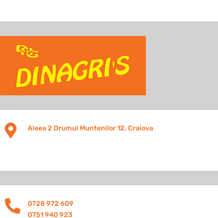

Aleea 2 Drumul Muntenilor 12, Craiova

0728 972 609
0751 940 923