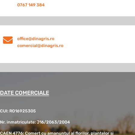
0767 149 384

office@dinagris.ro
comercial@dinagris.ro
DATE COMERCIALE
CUI: RO16925305
Nr. inmatriculate: J16/2063/2004
CAEN 4776: Comert cu amanuntul al florilor, plantelor si