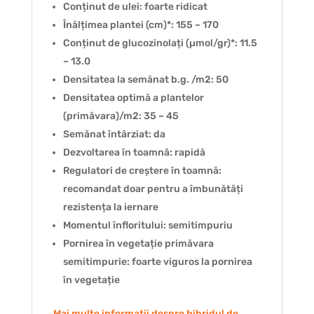
Conținut de ulei: foarte ridicat
Înălțimea plantei (cm)*: 155 – 170
Conținut de glucozinolați (µmol/gr)*: 11.5
– 13.0
Densitatea la semănat b.g. /m2: 50
Densitatea optimă a plantelor
(primăvara)/m2: 35 – 45
Semănat întârziat: da
Dezvoltarea în toamnă: rapidă
Regulatori de creștere în toamnă:
recomandat doar pentru a îmbunătăți
rezistența la iernare
Momentul înfloritului: semitimpuriu
Pornirea în vegetație primăvara
semitimpurie: foarte viguros la pornirea
în vegetație
Mai multe informatii despre hibridul de