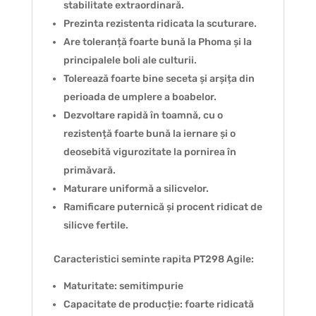
stabilitate extraordinară.
Prezinta rezistenta ridicata la scuturare.
Are toleranță foarte bună la Phoma și la
principalele boli ale culturii.
Tolerează foarte bine seceta și arșița din
perioada de umplere a boabelor.
Dezvoltare rapidă în toamnă, cu o
rezistență foarte bună la iernare și o
deosebită vigurozitate la pornirea în
primăvară.
Maturare uniformă a silicvelor.
Ramificare puternică și procent ridicat de
silicve fertile.
Caracteristici seminte rapita PT298 Agile:
Maturitate: semitimpurie
Capacitate de producție: foarte ridicată