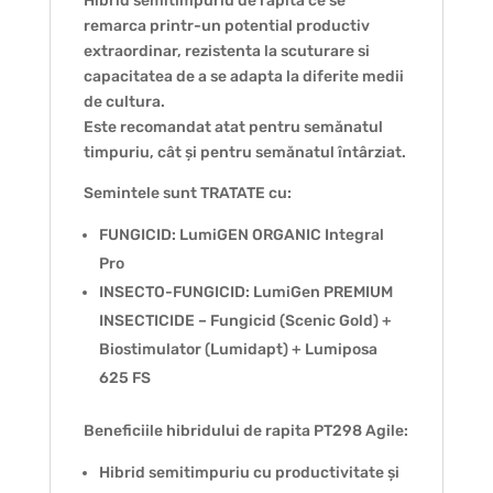
Hibrid semitimpuriu de rapita ce se
remarca printr-un potential productiv
extraordinar, rezistenta la scuturare si
capacitatea de a se adapta la diferite medii
de cultura.
Este recomandat atat pentru semănatul
timpuriu, cât și pentru semănatul întârziat.
Semintele sunt TRATATE cu:
FUNGICID: LumiGEN ORGANIC Integral
Pro
INSECTO-FUNGICID: LumiGen PREMIUM
INSECTICIDE – Fungicid (Scenic Gold) +
Biostimulator (Lumidapt) + Lumiposa
625 FS
Beneficiile hibridului de rapita PT298 Agile:
Hibrid semitimpuriu cu productivitate și