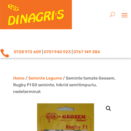

0728 972 609
|
0751 940 923
|
0767 149 384
Home
/
Seminte Legume
/ Seminte tomate Geosem,
Rugby F1 50 seminte, hibrid semitimpuriu,
nedeterminat