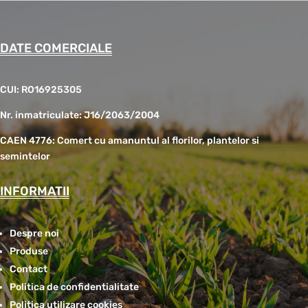
DATE COMERCIALE
CUI: RO16925305
Nr. inmatriculate: J16/2063/2004
CAEN 4776: Comert cu amanuntul al florilor, plantelor si
semintelor
INFORMATII
Despre noi
Produse
Contact
Politica de confidentialitate
Politica utilizare cookies