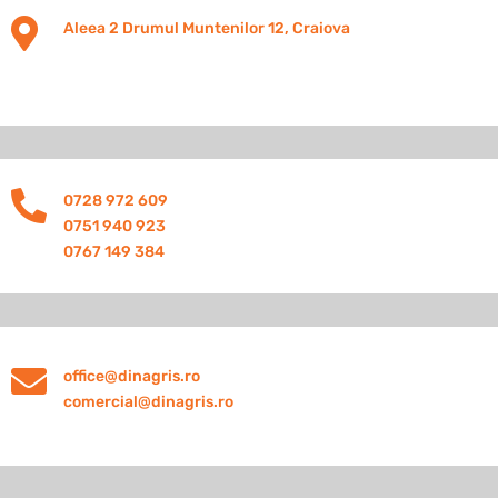

Aleea 2 Drumul Muntenilor 12, Craiova

0728 972 609
0751 940 923
0767 149 384

office@dinagris.ro
comercial@dinagris.ro