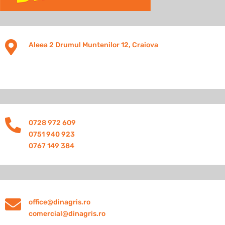

Aleea 2 Drumul Muntenilor 12, Craiova

0728 972 609
0751 940 923
0767 149 384

office@dinagris.ro
comercial@dinagris.ro