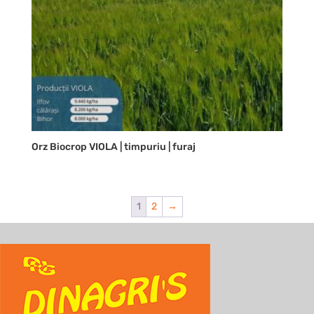
Orz Biocrop VIOLA | timpuriu | furaj
1
2
→