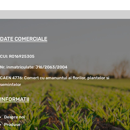
DATE COMERCIALE
CUI: RO16925305
Nr. inmatriculate: J16/2063/2004
CAEN 4776: Comert cu amanuntul al florilor, plantelor si
semintelor
INFORMATII
Despre noi
Produse