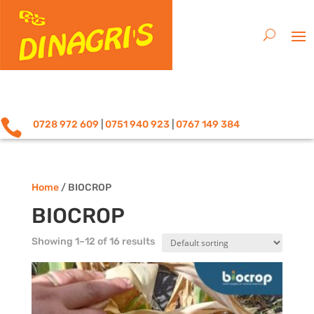

0728 972 609
|
0751 940 923
|
0767 149 384
Home
/ BIOCROP
BIOCROP
Showing 1–12 of 16 results