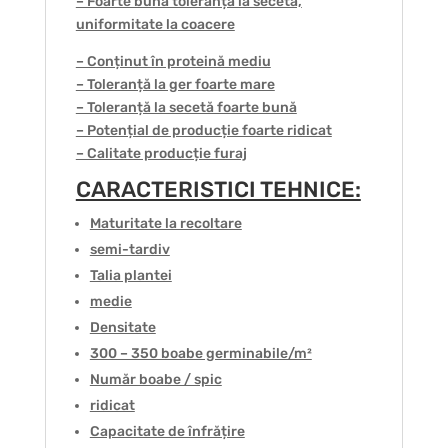
– Foarte bună toleranță la secetă,
uniformitate la coacere
– Conținut în proteină mediu
– Toleranță la ger foarte mare
– Toleranță la secetă foarte bună
– Potențial de producție foarte ridicat
– Calitate producție furaj
CARACTERISTICI TEHNICE:
Maturitate la recoltare
semi-tardiv
Talia plantei
medie
Densitate
300 – 350 boabe germinabile/m²
Număr boabe / spic
ridicat
Capacitate de înfrățire