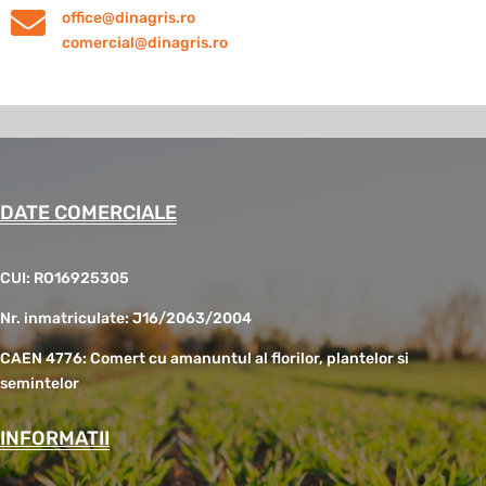

office@dinagris.ro
comercial@dinagris.ro
DATE COMERCIALE
CUI: RO16925305
Nr. inmatriculate: J16/2063/2004
CAEN 4776: Comert cu amanuntul al florilor, plantelor si
semintelor
INFORMATII