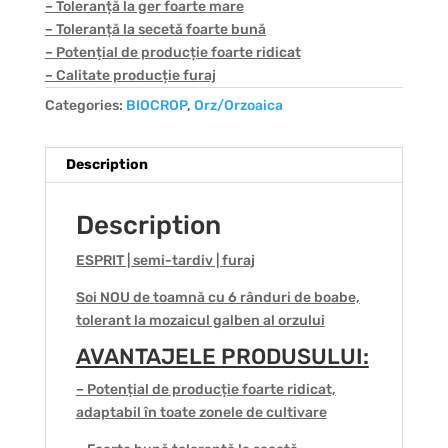
– Toleranță la ger foarte mare
– Toleranță la secetă foarte bună
– Potențial de producție foarte ridicat
– Calitate producție furaj
Categories:
BIOCROP
,
Orz/Orzoaica
Description
Description
ESPRIT | semi-tardiv | furaj
Soi NOU de toamnă cu 6 rânduri de boabe,
tolerant la mozaicul galben al orzului
AVANTAJELE PRODUSULUI:
– Potențial de producție foarte ridicat,
adaptabil în toate zonele de cultivare