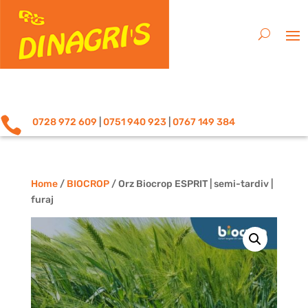

0728 972 609
|
0751 940 923
|
0767 149 384
Home
/
BIOCROP
/ Orz Biocrop ESPRIT | semi-tardiv |
furaj