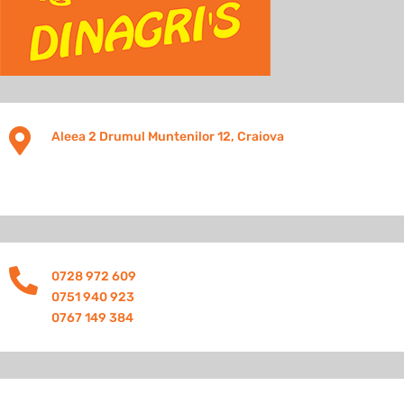

Aleea 2 Drumul Muntenilor 12, Craiova

0728 972 609
0751 940 923
0767 149 384