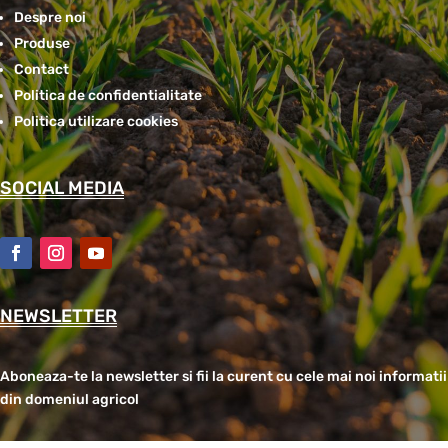
Despre noi
Produse
Contact
Politica de confidentialitate
Politica utilizare cookies
SOCIAL MEDIA
NEWSLETTER
Aboneaza-te la newsletter si fii la curent cu cele mai noi informatii
din domeniul agricol