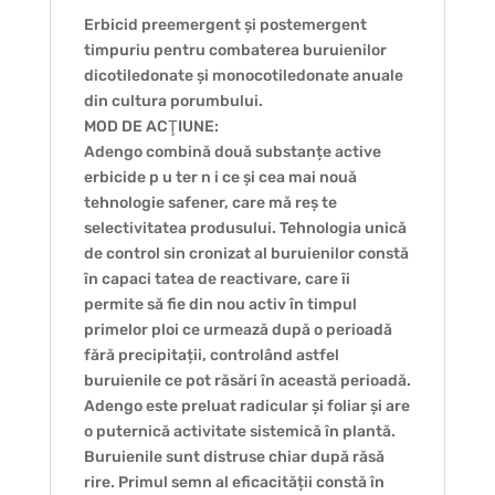
Erbicid preemergent și postemergent
timpuriu pentru combaterea buruienilor
dicotiledonate și monocotiledonate anuale
din cultura porumbului.
MOD DE ACŢIUNE:
Adengo combină două substanțe active
erbicide p u ter n i ce și cea mai nouă
tehnologie safener, care mă reș te
selectivitatea produsului. Tehnologia unică
de control sin cronizat al buruienilor constă
în capaci tatea de reactivare, care îi
permite să fie din nou activ în timpul
primelor ploi ce urmează după o perioadă
fără precipitații, controlând astfel
buruienile ce pot răsări în această perioadă.
Adengo este preluat radicular și foliar și are
o puternică activitate sistemică în plantă.
Buruienile sunt distruse chiar după răsă
rire. Primul semn al eficacității constă în