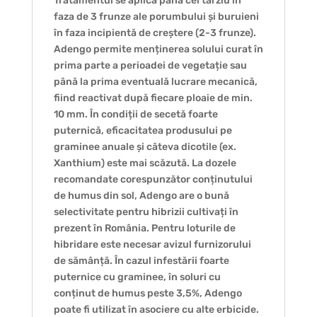
Tratamentul se aplică până cel târziu în
faza de 3 frunze ale porumbului și buruieni
în faza incipientă de creștere (2-3 frunze).
Adengo permite menținerea solului curat în
prima parte a perioadei de vegetație sau
până la prima eventuală lucrare mecanică,
fiind reactivat după fiecare ploaie de min.
10 mm. În condiții de secetă foarte
puternică, eficacitatea produsului pe
graminee anuale și câteva dicotile (ex.
Xanthium) este mai scăzută. La dozele
recomandate corespunzător conținutului
de humus din sol, Adengo are o bună
selectivitate pentru hibrizii cultivați în
prezent în România. Pentru loturile de
hibridare este necesar avizul furnizorului
de sămânță. În cazul infestării foarte
puternice cu graminee, în soluri cu
conținut de humus peste 3,5%, Adengo
poate fi utilizat în asociere cu alte erbicide.