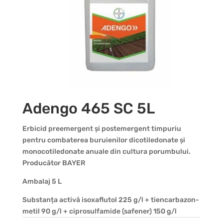
Adengo 465 SC 5L
Erbicid preemergent și postemergent timpuriu
pentru combaterea buruienilor dicotiledonate și
monocotiledonate anuale din cultura porumbului.
Producător BAYER
Ambalaj 5 L
Substanța activă isoxaflutol 225 g/l + tiencarbazon-
metil 90 g/l + ciprosulfamide (safener) 150 g/l