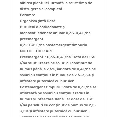
albirea plantulei, urmată la scurt timp de
distrugerea ei completă.
Porumb:
Organism ţintă Doză
Buruieni dicotiledonate şi
monocotiledonate anuale 0,35-0,4 L/ha
preemergent
0,3-0,35 L/ha postemergent timpuriu
MOD DE UTILIZARE
Preemergent: : 0,35-0,4 l/ha. Doza de 0,35
l/ha se utilizează pe soluri cu conținut de
humus până la 2,5%, iar doza de 0,4 l/ha pe
soluri cu conținut în humus de 2,5-3,5% și
infestare puternică cu buruieni.
Postemergent timpuriu: doza de 0,3 l/ha se
utilizează pe soluri cu conținut redus în
humus și infes tare slabă, iar doza de 0,35
l/ha pe soluri cu conținut de humus de 2,5-
3,5% și infestare puternică cu buruieni.