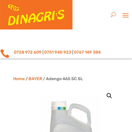

0728 972 609
|
0751 940 923
|
0767 149 384
Home
/
BAYER
/ Adengo 465 SC 5L