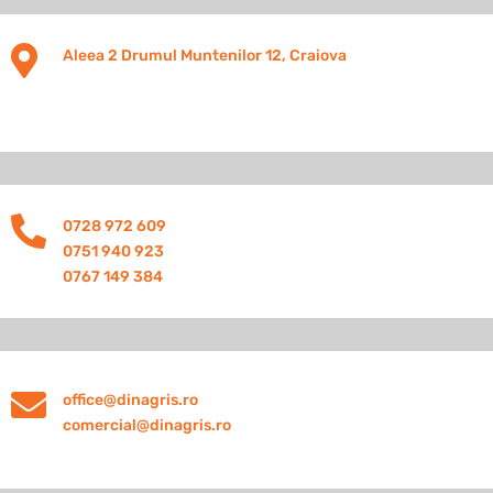

Aleea 2 Drumul Muntenilor 12, Craiova

0728 972 609
0751 940 923
0767 149 384

office@dinagris.ro
comercial@dinagris.ro