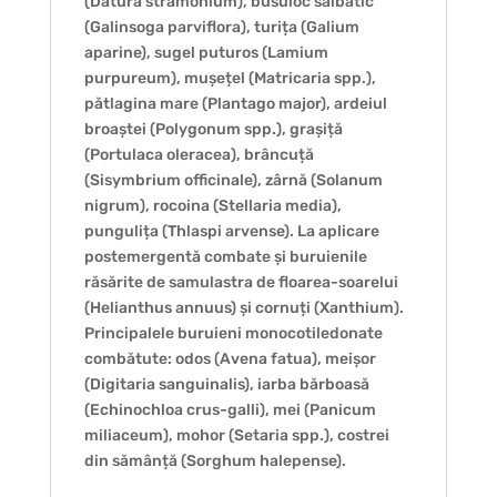
(Datura stramonium), busuioc sălbatic
(Galinsoga parviflora), turița (Galium
aparine), sugel puturos (Lamium
purpureum), mușețel (Matricaria spp.),
pătlagina mare (Plantago major), ardeiul
broaștei (Polygonum spp.), grașiță
(Portulaca oleracea), brâncuță
(Sisymbrium officinale), zârnă (Solanum
nigrum), rocoina (Stellaria media),
pungulița (Thlaspi arvense). La aplicare
postemergentă combate și buruienile
răsărite de samulastra de floarea-soarelui
(Helianthus annuus) și cornuți (Xanthium).
Principalele buruieni monocotiledonate
combătute: odos (Avena fatua), meișor
(Digitaria sanguinalis), iarba bărboasă
(Echinochloa crus-galli), mei (Panicum
miliaceum), mohor (Setaria spp.), costrei
din sămânță (Sorghum halepense).