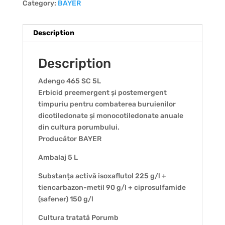
Category:
BAYER
Description
Description
Adengo 465 SC 5L
Erbicid preemergent și postemergent
timpuriu pentru combaterea buruienilor
dicotiledonate și monocotiledonate anuale
din cultura porumbului.
Producător BAYER
Ambalaj 5 L
Substanța activă isoxaflutol 225 g/l +
tiencarbazon-metil 90 g/l + ciprosulfamide
(safener) 150 g/l
Cultura tratată Porumb