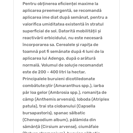
Pentru obținerea eficienței maxime la
aplicarea preemergentă, se recomandă
aplicarea ime diat după semănat, pentru a
valorifica umiditatea existentă în stratul
superficial de sol. Datorită mobilității și
reactivării erbicidului, nu este necesară
încorporarea sa. Cerealele și rapița de
toamnă pot fi semănate după 4 luni de la
aplicarea lui Adengo, după o arătură
normală. Volumul de soluţie recomandat
este de 200 – 400 litri la hectar.
Principalele buruieni dicotiledonate
combătute:știr (Amaranthus spp.), iarba
pâr loa gelor (Ambrosia spp.), romanița de
câmp (Anthemis arvensis), loboda (Atriplex
patula), trai sta ciobanului (Capsella
bursapastoris), spanac sălbatic
(Chenopodium album), pălămida din
sămânță (Cirsium arvense), ciumăfaie