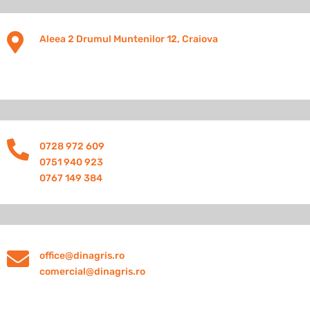

Aleea 2 Drumul Muntenilor 12, Craiova

0728 972 609
0751 940 923
0767 149 384

office@dinagris.ro
comercial@dinagris.ro