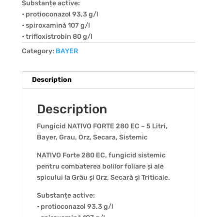
Substanțe active:
• protioconazol 93,3 g/l
• spiroxamină 107 g/l
• trifloxistrobin 80 g/l
Category:
BAYER
Description
Description
Fungicid NATIVO FORTE 280 EC – 5 Litri,
Bayer, Grau, Orz, Secara, Sistemic
NATIVO Forte 280 EC, fungicid sistemic
pentru combaterea bolilor foliare și ale
spicului la Grâu și Orz, Secară și Triticale.
Substanțe active:
• protioconazol 93,3 g/l