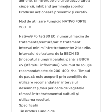
aeriene. El întrerupe ciclul de dezvoltare a
ciupercii, inhibând germinaţia sporilor.
Produsul acționează preventiv și curativ.
Mod de utilizare Fungicid NATIVO FORTE
280 EC
Nativo® Forte 280 EC: numărul maxim de
tratamente/cultură/an: 2 tratament.
Interval minim între tratamente: 21 de zile.
Intervalul de tratare: de la BBCH 30
(începutul alungirii paiului) până la BBCH
69 (sfârşitul înfloritului). Volumul de soluţie
recomandat este de 200-400 l/ha. Timpul
de pauză: este acoperit prin condiţiile de
utilizare recomandate în intervalul
desemnat şi/sau perioada de vegetaţie
rămasă între tratamentul culturii şi
utilizarea recoltei.
Specificatii
Tip produs Fungicide