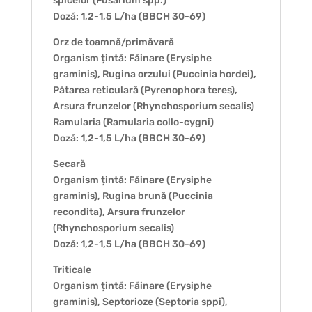
spicelor (Fusarium spp.)
Doză: 1,2-1,5 L/ha (BBCH 30-69)
Orz de toamnă/primăvară
Organism țintă: Făinare (Erysiphe
graminis), Rugina orzului (Puccinia hordei),
Pătarea reticulară (Pyrenophora teres),
Arsura frunzelor (Rhynchosporium secalis)
Ramularia (Ramularia collo-cygni)
Doză: 1,2-1,5 L/ha (BBCH 30-69)
Secară
Organism țintă: Făinare (Erysiphe
graminis), Rugina brună (Puccinia
recondita), Arsura frunzelor
(Rhynchosporium secalis)
Doză: 1,2-1,5 L/ha (BBCH 30-69)
Triticale
Organism țintă: Făinare (Erysiphe
graminis), Septorioze (Septoria sppi),