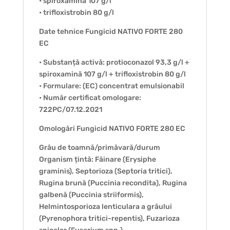
• spiroxamină 107 g/l
• trifloxistrobin 80 g/l
Date tehnice Fungicid NATIVO FORTE 280
EC
• Substanță activă: protioconazol 93,3 g/l +
spiroxamină 107 g/l + trifloxistrobin 80 g/l
• Formulare: (EC) concentrat emulsionabil
• Număr certificat omologare:
722PC/07.12.2021
Omologări Fungicid NATIVO FORTE 280 EC
Grâu de toamnă/primăvară/durum
Organism țintă: Făinare (Erysiphe
graminis), Septorioza (Septoria tritici),
Rugina brună (Puccinia recondita), Rugina
galbenă (Puccinia striiformis),
Helmintosporioza lenticulara a grâului
(Pyrenophora tritici-repentis), Fuzarioza