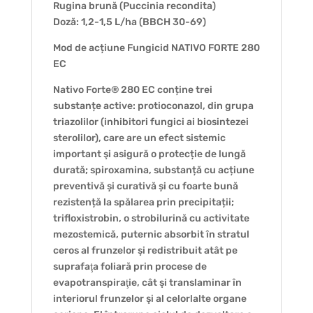
Rugina brună (Puccinia recondita)
Doză: 1,2-1,5 L/ha (BBCH 30-69)
Mod de acțiune Fungicid NATIVO FORTE 280
EC
Nativo Forte® 280 EC conține trei
substanțe active: protioconazol, din grupa
triazolilor (inhibitori fungici ai biosintezei
sterolilor), care are un efect sistemic
important şi asigură o protecție de lungă
durată; spiroxamina, substanță cu acțiune
preventivă și curativă și cu foarte bună
rezistență la spălarea prin precipitații;
trifloxistrobin, o strobilurină cu activitate
mezostemică, puternic absorbit în stratul
ceros al frunzelor şi redistribuit atât pe
suprafaţa foliară prin procese de
evapotranspiraţie, cât şi translaminar în
interiorul frunzelor şi al celorlalte organe