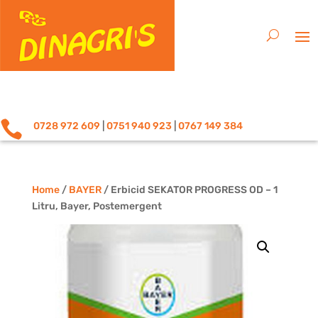

0728 972 609
|
0751 940 923
|
0767 149 384
Home
/
BAYER
/ Erbicid SEKATOR PROGRESS OD – 1
Litru, Bayer, Postemergent