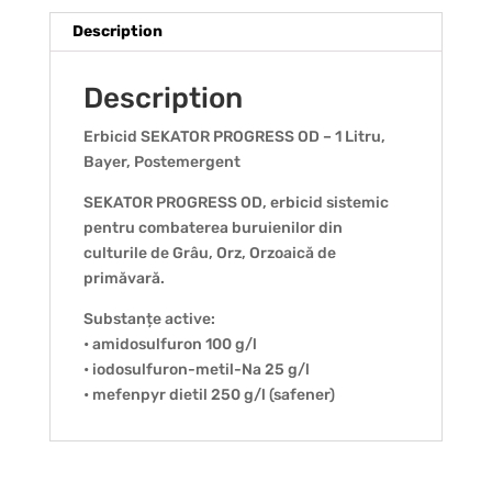
Description
Description
Erbicid SEKATOR PROGRESS OD – 1 Litru,
Bayer, Postemergent
SEKATOR PROGRESS OD, erbicid sistemic
pentru combaterea buruienilor din
culturile de Grâu, Orz, Orzoaică de
primăvară.
Substanțe active:
• amidosulfuron 100 g/l
• iodosulfuron-metil-Na 25 g/l
• mefenpyr dietil 250 g/l (safener)