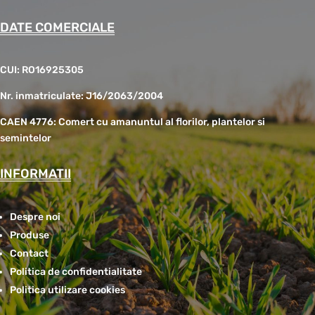
DATE COMERCIALE
CUI: RO16925305
Nr. inmatriculate: J16/2063/2004
CAEN 4776: Comert cu amanuntul al florilor, plantelor si
semintelor
INFORMATII
Despre noi
Produse
Contact
Politica de confidentialitate
Politica utilizare cookies