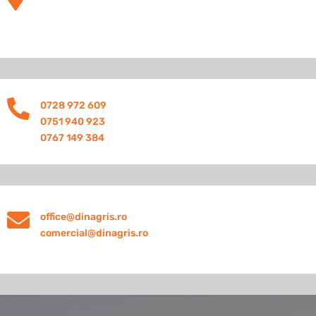

0728 972 609
0751 940 923
0767 149 384

office@dinagris.ro
comercial@dinagris.ro