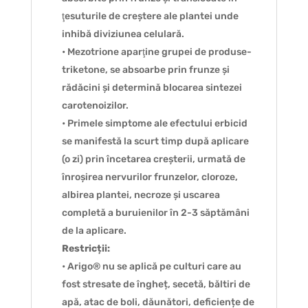
ţesuturile de creștere ale plantei unde
inhibă diviziunea celulară.
• Mezotrione aparţine grupei de produse-
triketone, se absoarbe prin frunze și
rădăcini și determină blocarea sintezei
carotenoizilor.
• Primele simptome ale efectului erbicid
se manifestă la scurt timp după aplicare
(o zi) prin încetarea creșterii, urmată de
înroșirea nervurilor frunzelor, cloroze,
albirea plantei, necroze și uscarea
completă a buruienilor în 2-3 săptămâni
de la aplicare.
Restricții:
• Arigo® nu se aplică pe culturi care au
fost stresate de îngheț, secetă, băltiri de
apă, atac de boli, dăunători, deficiențe de