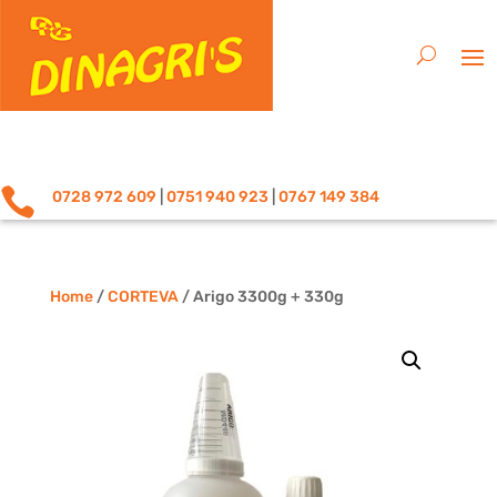

0728 972 609
|
0751 940 923
|
0767 149 384
Home
/
CORTEVA
/ Arigo 3300g + 330g