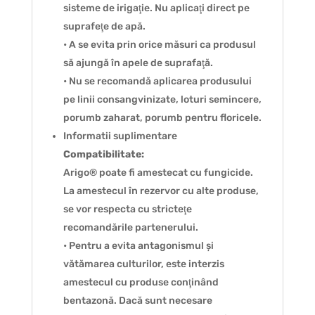
sisteme de irigaţie. Nu aplicaţi direct pe
suprafeţe de apă.
• A se evita prin orice măsuri ca produsul
să ajungă în apele de suprafaţă.
• Nu se recomandă aplicarea produsului
pe linii consangvinizate, loturi semincere,
porumb zaharat, porumb pentru floricele.
Informatii suplimentare
Compatibilitate:
Arigo® poate fi amestecat cu fungicide.
La amestecul în rezervor cu alte produse,
se vor respecta cu stricteţe
recomandările partenerului.
• Pentru a evita antagonismul și
vătămarea culturilor, este interzis
amestecul cu produse conţinând
bentazonă. Dacă sunt necesare