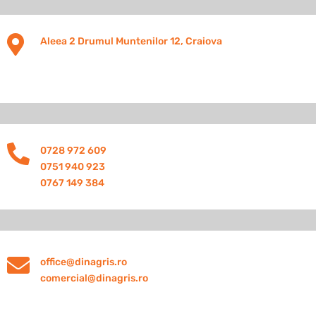

Aleea 2 Drumul Muntenilor 12, Craiova

0728 972 609
0751 940 923
0767 149 384

office@dinagris.ro
comercial@dinagris.ro