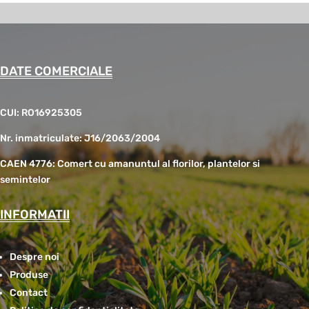
DATE COMERCIALE
CUI: RO16925305
Nr. inmatriculate: J16/2063/2004
CAEN 4776: Comert cu amanuntul al florilor, plantelor si
semintelor
INFORMATII
Despre noi
Produse
Contact