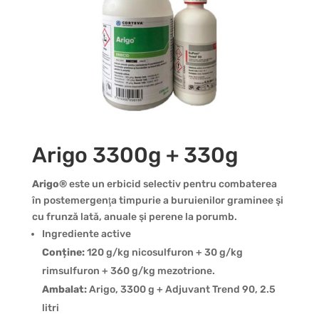
Arigo 3300g + 330g
Arigo
®
este un erbicid selectiv pentru combaterea
în postemergenţa timpurie a buruienilor graminee şi
cu frunză lată, anuale şi perene la porumb.
Ingrediente active
Conține:
120 g/kg nicosulfuron + 30 g/kg
rimsulfuron + 360 g/kg mezotrione.
Ambalat:
Arigo, 3300 g + Adjuvant Trend 90, 2.5
litri