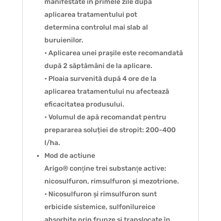
manifestate în primele zile după
aplicarea tratamentului pot
determina controlul mai slab al
buruienilor.
• Aplicarea unei prașile este recomandată
după 2 săptămâni de la aplicare.
• Ploaia survenită după 4 ore de la
aplicarea tratamentului nu afectează
eficacitatea produsului.
• Volumul de apă recomandat pentru
prepararea soluției de stropit: 200-400
l/ha.
Mod de actiune
Arigo® conţine trei substanţe active:
nicosulfuron, rimsulfuron și mezotrione.
• Nicosulfuron și rimsulfuron sunt
erbicide sistemice, sulfonilureice
absorbite prin frunze și translocate în