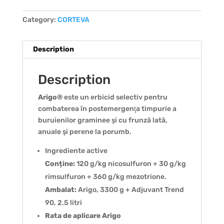
Category:
CORTEVA
Description
Description
Arigo
®
este un erbicid selectiv pentru
combaterea în postemergenţa timpurie a
buruienilor graminee şi cu frunză lată,
anuale şi perene la porumb.
Ingrediente active
Conține:
120 g/kg nicosulfuron + 30 g/kg
rimsulfuron + 360 g/kg mezotrione.
Ambalat:
Arigo, 3300 g + Adjuvant Trend
90, 2.5 litri
Rata de aplicare Arigo