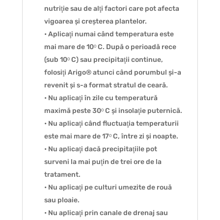
nutriţie sau de alţi factori care pot afecta
vigoarea și creșterea plantelor.
• Aplicaţi numai când temperatura este
mai mare de 10ᵒ C. După o perioadă rece
(sub 10ᵒ C) sau precipitaţii continue,
folosiţi Arigo® atunci când porumbul și-a
revenit și s-a format stratul de ceară.
• Nu aplicaţi în zile cu temperatură
maximă peste 30ᵒ C și insolaţie puternică.
• Nu aplicaţi când fluctuaţia temperaturii
este mai mare de 17ᵒ C, între zi și noapte.
• Nu aplicaţi dacă precipitaţiile pot
surveni la mai puţin de trei ore de la
tratament.
• Nu aplicaţi pe culturi umezite de rouă
sau ploaie.
• Nu aplicaţi prin canale de drenaj sau