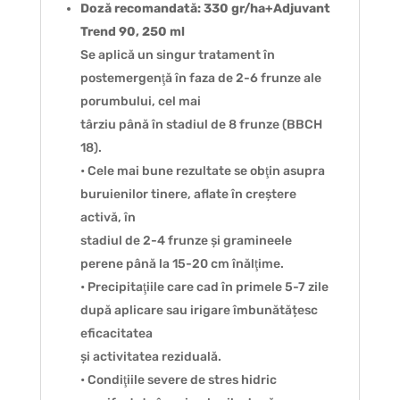
Doză recomandată: 330 gr/ha+Adjuvant
Trend 90, 250 ml
Se aplică un singur tratament în
postemergenţă în faza de 2-6 frunze ale
porumbului, cel mai
târziu până în stadiul de 8 frunze (BBCH
18).
• Cele mai bune rezultate se obţin asupra
buruienilor tinere, aflate în creștere
activă, în
stadiul de 2-4 frunze și gramineele
perene până la 15-20 cm înălţime.
• Precipitaţiile care cad în primele 5-7 zile
după aplicare sau irigare îmbunătățesc
eficacitatea
și activitatea reziduală.
• Condiţiile severe de stres hidric