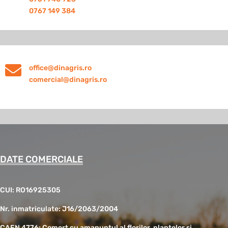
0767 149 384

office@dinagris.ro
comercial@dinagris.ro
DATE COMERCIALE
CUI: RO16925305
Nr. inmatriculate: J16/2063/2004
CAEN 4776: Comert cu amanuntul al florilor, plantelor si