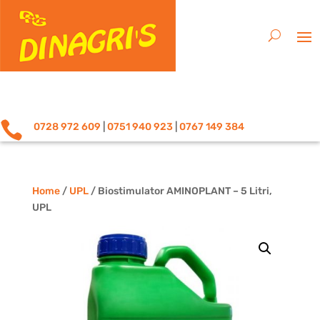

0728 972 609
|
0751 940 923
|
0767 149 384
Home
/
UPL
/ Biostimulator AMINOPLANT – 5 Litri,
UPL