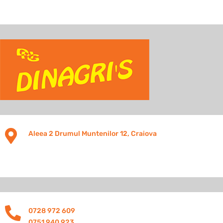

Aleea 2 Drumul Muntenilor 12, Craiova

0728 972 609
0751 940 923