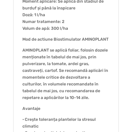
Moment aplicare: Se aplică din stadiul de
burduf și până la înspicare
Doză: 1 l/ha
Numar tratamente: 2
Volum de apă: 300 l/ha
Mod de actiune Biostimulator AMINOPLANT
AMINOPLANT se aplică foliar, folosin dozele
menționate în tabelul de mai jos, prin
pulverizare, la tomate, ardei gras,
castraveți, cartof. Se recomandă aplicări în
momentele critice de dezvoltare a
culturilor, în volumele recomandate în
tabelul de mai jos, cu recomandarea de
repetare a aplicărilor la 10-14 zile.
Avantaje
• Crește toleranța plantelor la stresul
climatic