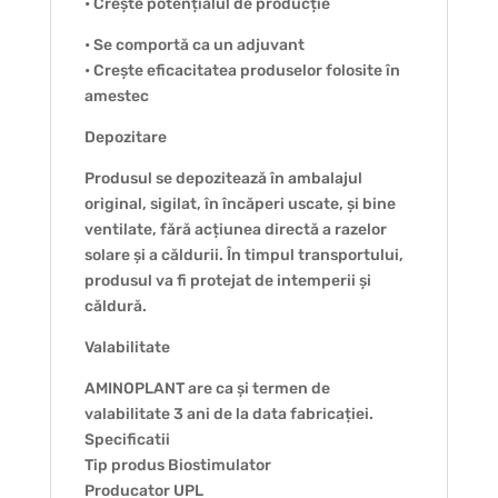
• Crește potențialul de producție
• Se comportă ca un adjuvant
• Crește eficacitatea produselor folosite în
amestec
Depozitare
Produsul se depozitează în ambalajul
original, sigilat, în încăperi uscate, și bine
ventilate, fără acțiunea directă a razelor
solare și a căldurii. În timpul transportului,
produsul va fi protejat de intemperii și
căldură.
Valabilitate
AMINOPLANT are ca și termen de
valabilitate 3 ani de la data fabricației.
Specificatii
Tip produs Biostimulator
Producator UPL