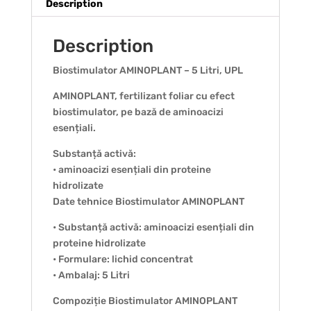
Description
Description
Biostimulator AMINOPLANT – 5 Litri, UPL
AMINOPLANT, fertilizant foliar cu efect
biostimulator, pe bază de aminoacizi
esențiali.
Substanță activă:
• aminoacizi esențiali din proteine
hidrolizate
Date tehnice Biostimulator AMINOPLANT
• Substanță activă: aminoacizi esențiali din
proteine hidrolizate
• Formulare: lichid concentrat
• Ambalaj: 5 Litri
Compoziție Biostimulator AMINOPLANT