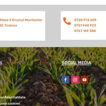

Aleea 2 Drumul Muntenilor
0728 972 609
12, Craiova
0751 940 923
0767 149 384
I
SOCIAL MEDIA
confidentialitate
lizare cookies