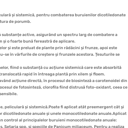
iculară și sistemică, pentru combaterea buruienilor dicotiledonate
ltura de porumb.
uă substanțe active, asigurând un spectru larg de combatere a
 și o foarte bună fereastră de aplicare.
lor și este preluat de plante prin rădăcini și frunze, apoi este
-se în vârfurile de creștere și frunzele acestora. Țesuturile se
elor, fiind o substanță cu acțiune sistemică care este absorbită
 translocată rapid în întreaga plantă prin xilem și floem.
vând acțiune directă, în procesul de biosinteză a carotenoidei din
ocesul de fotosinteză, clorofila fiind distrusă foto-oxidant, ceea ce
sensibile.
e, peliculară și sistemică.Poate fi aplicat atât preemergent cât și
r dicotiledonate anuale și unele monocotiledonate anuale.Aplicat
n control al principalelor buruieni monocotiledonate anuale:
is, Setaria spp. și speciile de Panicum miliaceum. Pentru a realiza