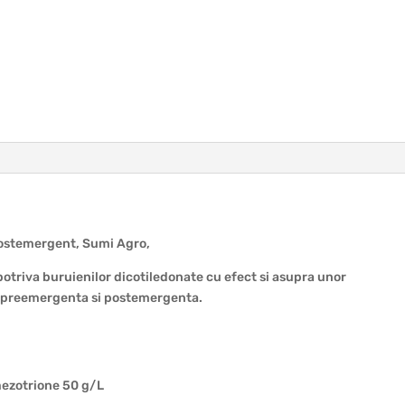
 Postemergent, Sumi Agro,
potriva buruienilor dicotiledonate cu efect si asupra unor
n preemergenta si postemergenta.
mezotrione 50 g/L