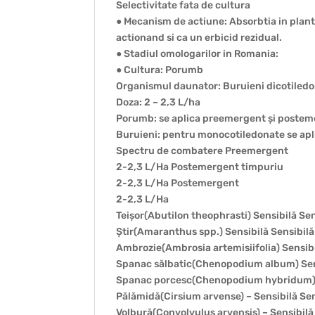
Selectivitate fata de cultura
● Mecanism de actiune: Absorbtia in planta e
actionand si ca un erbicid rezidual.
● Stadiul omologarilor in Romania:
● Cultura: Porumb
Organismul daunator: Buruieni dicotiledo
Doza: 2 – 2,3 L/ha
Porumb: se aplica preemergent și posteme
Buruieni: pentru monocotiledonate se apli
Spectru de combatere Preemergent
2-2,3 L/Ha Postemergent timpuriu
2-2,3 L/Ha Postemergent
2-2,3 L/Ha
Teișor(Abutilon theophrasti) Sensibilă Sen
Știr(Amaranthus spp.) Sensibilă Sensibilă
Ambrozie(Ambrosia artemisiifolia) Sensibi
Spanac sălbatic(Chenopodium album) Sens
Spanac porcesc(Chenopodium hybridum) S
Pălămidă(Cirsium arvense) – Sensibilă Sen
Volbură(Convolvulus arvensis) – Sensibilă