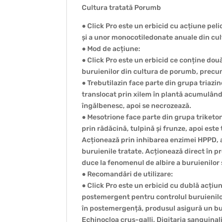
Cultura tratată Porumb
● Click Pro este un erbicid cu acțiune pel
și a unor monocotiledonate anuale din cu
● Mod de acțiune:
● Click Pro este un erbicid ce conține do
buruienilor din cultura de porumb, precum
● Trebutilazin face parte din grupa triazine
translocat prin xilem în plantă acumulându
îngălbenesc, apoi se necrozează.
● Mesotrione face parte din grupa triketon
prin rădăcină, tulpină și frunze, apoi este
Acționează prin inhibarea enzimei HPPD, a
buruienile tratate. Acționează direct în pr
duce la fenomenul de albire a buruienilor 
● Recomandări de utilizare:
● Click Pro este un erbicid cu dublă acțiun
postemergent pentru controlul buruienilo
în postemergență, produsul asigură un bu
Echinocloa crus-galli, Digitaria sanguinal