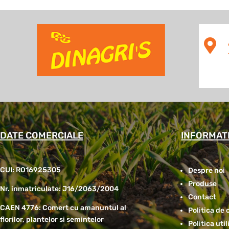

DATE COMERCIALE
INFORMATI
CUI: RO16925305
Despre noi
Produse
Nr. inmatriculate: J16/2063/2004
Contact
CAEN 4776: Comert cu amanuntul al
Politica de 
florilor, plantelor si semintelor
Politica uti