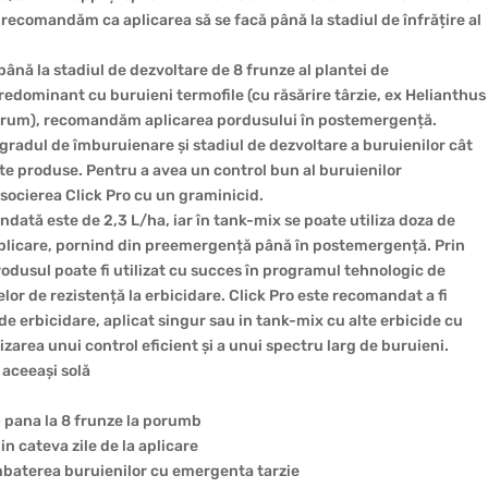
recomandăm ca aplicarea să se facă până la stadiul de înfrățire al
ână la stadiul de dezvoltare de 8 frunze al plantei de
dominant cu buruieni termofile (cu răsărire târzie, ex Helianthus
grum), recomandăm aplicarea pordusului în postemergență.
e gradul de îmburuienare și stadiul de dezvoltare a buruienilor cât
lte produse. Pentru a avea un control bun al buruienilor
cierea Click Pro cu un graminicid.
dată este de 2,3 L/ha, iar în tank-mix se poate utiliza doza de
 aplicare, pornind din preemergență până în postemergență. Prin
odusul poate fi utilizat cu succes în programul tehnologic de
lor de rezistență la erbicidare. Click Pro este recomandat a fi
de erbicidare, aplicat singur sau in tank-mix cu alte erbicide cu
zarea unui control eficient și a unui spectru larg de buruieni.
 aceeași solă
 – pana la 8 frunze la porumb
in cateva zile de la aplicare
mbaterea buruienilor cu emergenta tarzie