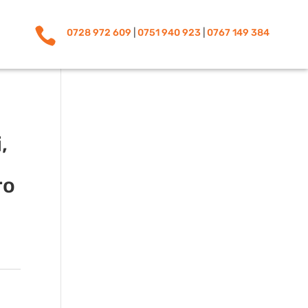

0728 972 609
|
0751 940 923
|
0767 149 384
,
ro