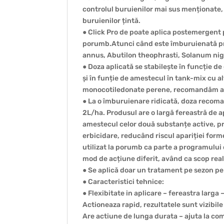
controlul buruienilor mai sus menționate, 
buruienilor țintă.
● Click Pro de poate aplica postemergent p
porumb.Atunci când este îmburuienată pre
annus, Abutilon theophrasti, Solanum ni
● Doza aplicată se stabilește în funcție d
și în funție de amestecul în tank-mix cu a
monocotiledonate perene, recomandăm aso
● La o îmburuienare ridicată, doza recoman
2L/ha. Produsul are o largă fereastră de
amestecul celor două substanțe active, pr
erbicidare, reducând riscul apariției forme
utilizat la porumb ca parte a programului 
mod de acțiune diferit, având ca scop reali
● Se aplică doar un tratament pe sezon pe
● Caracteristici tehnice:
● Flexibitate in aplicare – fereastra larga
Actioneaza rapid, rezultatele sunt vizibile 
Are actiune de lunga durata – ajuta la co