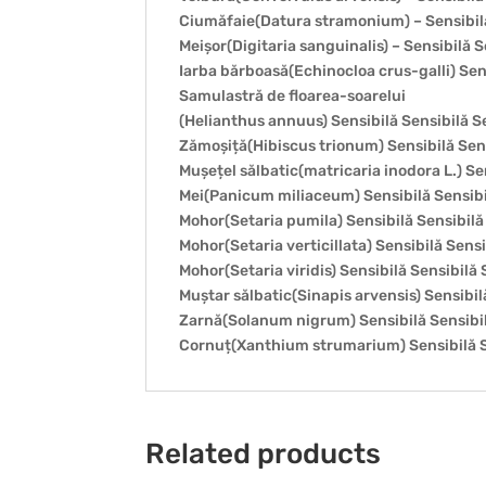
Ciumăfaie(Datura stramonium) – Sensibil
Meișor(Digitaria sanguinalis) – Sensibilă S
Iarba bărboasă(Echinocloa crus-galli) Sens
Samulastră de floarea-soarelui
(Helianthus annuus) Sensibilă Sensibilă S
Zămoșiță(Hibiscus trionum) Sensibilă Sens
Mușețel sălbatic(matricaria inodora L.) Se
Mei(Panicum miliaceum) Sensibilă Sensibi
Mohor(Setaria pumila) Sensibilă Sensibilă
Mohor(Setaria verticillata) Sensibilă Sensi
Mohor(Setaria viridis) Sensibilă Sensibilă 
Muștar sălbatic(Sinapis arvensis) Sensibil
Zarnă(Solanum nigrum) Sensibilă Sensibil
Cornuț(Xanthium strumarium) Sensibilă S
Related products