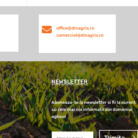

office@dinagris.ro
comercial@dinagris.ro
NEWSLETTER
Aboneaza-te la newsletter si fii la curent
cu cele mai noi informatii din domeniul
agricol
Trimite