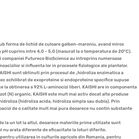
sub forma de lichid de culoare galben-maroniu, avand miros
un pH cuprins intre 4,0 – 5,0 (masurat la o temperatura de 20°C).
tii companiei Futureco BioScience au intreprins numeroase
cizilor si influenta lor in procesele fiziologice ale plantelor.
SHI sunt obtinuti prin procesul de „hidroliza enzimatica a
ec echilibrat de exoproteine si endoproteine specifice supuse
e la obtinerea a 92% L-aminocizi liberi. KAISHI are in componenta
 azot (N) organic. KAISHI este mult mai activ decat alte produse
droliza (hidroliza acida, hidroliza simpla sau dubla). Prin
oacizi de o calitate mult mai pura deoarece nu contin substante
 la un lot la altul, deoarece materiile prime utilizate sunt
 nu arata diferente de eficacitate la loturi diferite.
entru utilizarea in culturile agricole din Romania, pentru