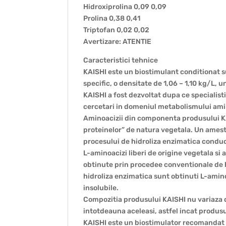
Hidroxiprolina 0,09 0,09
Prolina 0,38 0,41
Triptofan 0,02 0,02
Avertizare: ATENTIE
Caracteristici tehnice
KAISHI este un biostimulant conditionat 
specific, o densitate de 1,06 – 1,10 kg/L, 
KAISHI a fost dezvoltat dupa ce specialis
cercetari in domeniul metabolismului aminoa
Aminoacizii din componenta produsului KAI
proteinelor” de natura vegetala. Un amest
procesului de hidroliza enzimatica conduc
L-aminoacizi liberi de origine vegetala si
obtinute prin procedee conventionale de hi
hidroliza enzimatica sunt obtinuti L-amin
insolubile.
Compozitia produsului KAISHI nu variaza de
intotdeauna aceleasi, astfel incat produsul
KAISHI este un biostimulator recomandat p