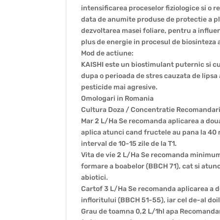
intensificarea proceselor fiziologice si o r
data de anumite produse de protectie a pla
dezvoltarea masei foliare, pentru a influe
plus de energie in procesul de biosinteza a
Mod de actiune:
KAISHI este un biostimulant puternic si cu
dupa o perioada de stres cauzata de lipsa 
pesticide mai agresive.
Omologari in Romania
Cultura Doza / Concentratie Recomandari
Mar 2 L/Ha Se recomanda aplicarea a doua
aplica atunci cand fructele au pana la 40
interval de 10-15 zile de la T1.
Vita de vie 2 L/Ha Se recomanda minimum 
formare a boabelor (BBCH 71), cat si atunci
abiotici.
Cartof 3 L/Ha Se recomanda aplicarea a do
infloritului (BBCH 51-55), iar cel de-al doi
Grau de toamna 0,2 L/1hl apa Recomandam