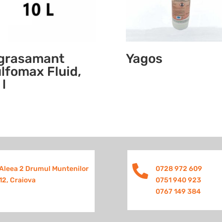
grasamant
Yagos
lfomax Fluid,
 l

Aleea 2 Drumul Muntenilor
0728 972 609
12, Craiova
0751 940 923
0767 149 384