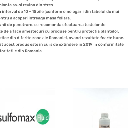
lanta sa-si revina din stres.
 interval de 10 – 15 zile (conform omologarii din tabelul de mai
entru a acoperi intreaga masa foliara.
iunii de penetrare, se recomanda efectuarea testelor de
te de a face amestecuri cu produse pentru protectia plantelor.
matice din diferite zone ale Romaniei, avand rezultate foarte bune.
lizat acest produs este in curs de extindere in 2019 in conformitate
toritatile din Romania.