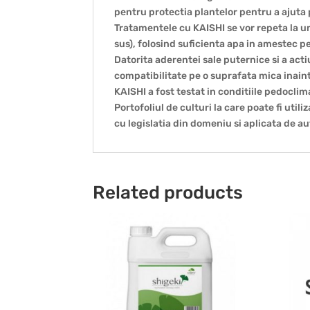
pentru protectia plantelor pentru a ajuta p
Tratamentele cu KAISHI se vor repeta la un
sus), folosind suficienta apa in amestec p
Datorita aderentei sale puternice si a act
compatibilitate pe o suprafata mica inain
KAISHI a fost testat in conditiile pedocli
Portofoliul de culturi la care poate fi uti
cu legislatia din domeniu si aplicata de au
Related products