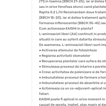
(T1) in toamna (BBCH 21-25), iar al doile
sau in orice fenofaza atunci cand plantele
Rapita 0,2 L/hl Recomandam doua tratamen
(BBCH 15-20), iar al doilea tratament aplic
formarea inflorescentei (BBCH 35-45) sau 
Cum actioneaza KAISHI in planta?
L-aminoacizii liberi (AA) continuti in pro
situatii in care au suferit datorita stresu
De asemenea, L-aminoacizii liberi sunt imp
● Activarea sitemului de fotosinteza
● Reglarea activitatii stomatelor
● Recuperarea plantelor care sufera de st
● Stimuleaza procesul de intarire a perete
● Cresc activitatea de polenizare si de fo
● Imbunatatesc procesul de formare a horm
● Imbunatatesc procesul de absorbtie si u
● Actioneaza ca un co-adjuvant-aplicat im
foliari.
KAISHI poate fi aplicat in orice moment in 
cauzat de seceta, inghet, atac masiv al d