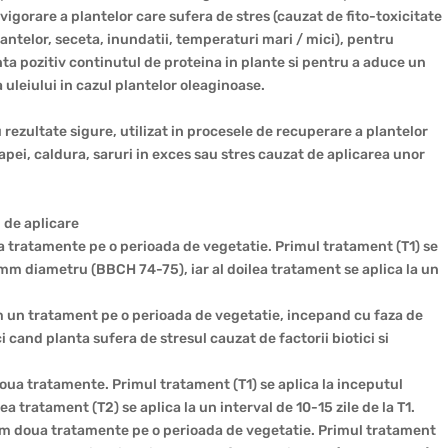
evigorare a plantelor care sufera de stres (cauzat de fito-toxicitate
ntelor, seceta, inundatii, temperaturi mari / mici), pentru
nta pozitiv continutul de proteina in plante si pentru a aduce un
 uleiului in cazul plantelor oleaginoase.
 rezultate sigure, utilizat in procesele de recuperare a plantelor
apei, caldura, saruri in exces sau stres cauzat de aplicarea unor
 de aplicare
 tratamente pe o perioada de vegetatie. Primul tratament (T1) se
 mm diametru (BBCH 74-75), iar al doilea tratament se aplica la un
un tratament pe o perioada de vegetatie, incepand cu faza de
 cand planta sufera de stresul cauzat de factorii biotici si
ua tratamente. Primul tratament (T1) se aplica la inceputul
lea tratament (T2) se aplica la un interval de 10-15 zile de la T1.
 doua tratamente pe o perioada de vegetatie. Primul tratament