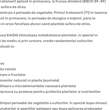
a tratament aplicat in primavara, la frunza stindard (BBCH 39-49)
 sufera de stres.
te pe o perioada de vegetatie. Primul tratament (T1) in toamna
at in primavara, in perioada de alungire a tulpinii, pana la
in orice fenofaza atunci cand plantele sufera de stres.
dusul KAISHI stimuleaza metabolismul plantelor, in special in
lui de mediu si prin urmare, creste randamentul culturilor.
licati in:
res
lui celular
rmare a fructelor
onilor naturali in plante (auxinele)
tilizare a microelementelor necesare plantelor
preuna cu produse pentru protectia plantelor si nutrientilor
timpul perioadei de vegetatie a culturilor, in special dupa stresul
aunatorilor si agentilor patogeni sau dupa aplicarea produselor