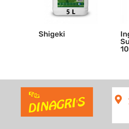
Shigeki
In
Su
10
