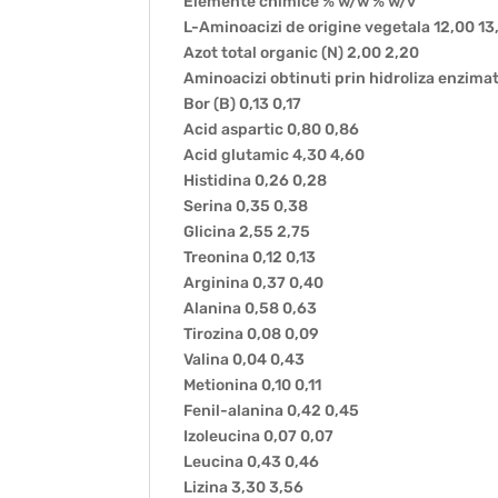
Elemente chimice % w/w % w/v
L-Aminoacizi de origine vegetala 12,00 13
Azot total organic (N) 2,00 2,20
Aminoacizi obtinuti prin hidroliza enzimat
Bor (B) 0,13 0,17
Acid aspartic 0,80 0,86
Acid glutamic 4,30 4,60
Histidina 0,26 0,28
Serina 0,35 0,38
Glicina 2,55 2,75
Treonina 0,12 0,13
Arginina 0,37 0,40
Alanina 0,58 0,63
Tirozina 0,08 0,09
Valina 0,04 0,43
Metionina 0,10 0,11
Fenil-alanina 0,42 0,45
Izoleucina 0,07 0,07
Leucina 0,43 0,46
Lizina 3,30 3,56