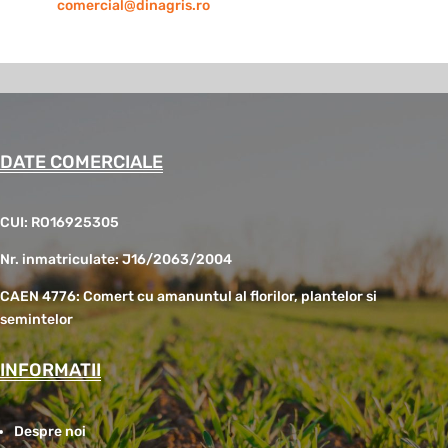
comercial@dinagris.ro
DATE COMERCIALE
CUI: RO16925305
Nr. inmatriculate: J16/2063/2004
CAEN 4776: Comert cu amanuntul al florilor, plantelor si
semintelor
INFORMATII
Despre noi