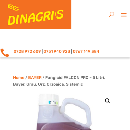

0728 972 609
|
0751 940 923
|
0767 149 384
Home
/
BAYER
/ Fungicid FALCON PRO – 5 Litri,
Bayer, Grau, Orz, Orzoaica, Sistemic