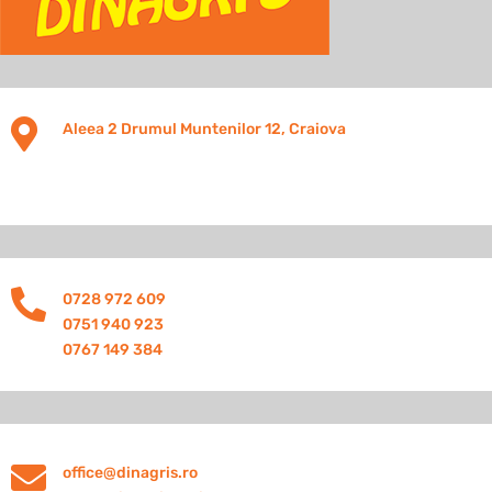

Aleea 2 Drumul Muntenilor 12, Craiova

0728 972 609
0751 940 923
0767 149 384

office@dinagris.ro