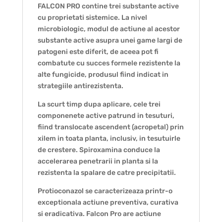
FALCON PRO contine trei substante active
cu proprietati sistemice. La nivel
microbiologic, modul de actiune al acestor
substante active asupra unei game largi de
patogeni este diferit, de aceea pot fi
combatute cu succes formele rezistente la
alte fungicide, produsul fiind indicat in
strategiile antirezistenta.
La scurt timp dupa aplicare, cele trei
componenete active patrund in tesuturi,
fiind translocate ascendent (acropetal) prin
xilem in toata planta, inclusiv, in tesutuirle
de crestere. Spiroxamina conduce la
accelerarea penetrarii in planta si la
rezistenta la spalare de catre precipitatii.
Protioconazol se caracterizeaza printr-o
exceptionala actiune preventiva, curativa
si eradicativa. Falcon Pro are actiune