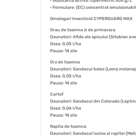
• Substanta activa: cipermetrin 500 g/L
• Formulare: (EC) concentrat emulsionabi
Omologari Insecticid CYPERGUARD MAX
Grau de toamna si de primavara
Daunatori: Afide ale spicului (Sitobion a
Doza: 0,05 l/ha
Pauza: 14 zile
Orz de toamna
Daunatori: Gandacul balos (Lema melano
Doza: 0,05 l/ha
Pauza: 14 zile
Cartof
Daunatori: Gandacul din Colorado (Lepti
Doza: 0,06 l/ha
Pauza: 14 zile
Rapita de toamna
Daunatori: Gandacul lucios al rapitei (Me