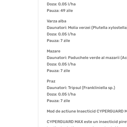
Doza: 0,05 l/ha
Pauza: 49 zile
Varza alba
Daunatori: Molia verzei (Plutella xylostella
Doza: 0,05 l/ha
Pauza: 7 zile
Mazare
Daunatori: Paduchele verde al mazarii (A
Doza: 0,05 l/ha
Pauza: 7 zile
Praz
Daunatori: Tripsul (Frankliniella sp.)
Doza: 0,05 l/ha
Pauza: 7 zile
Mod de actiune Insecticid CYPERGUARD 
CYPERGUARD MAX este un insecticid piretro