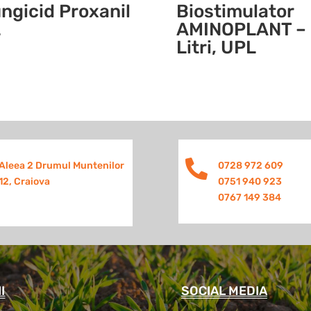
ngicid Proxanil
Biostimulator
L
AMINOPLANT – 
Litri, UPL

Aleea 2 Drumul Muntenilor
0728 972 609
12, Craiova
0751 940 923
0767 149 384
I
SOCIAL MEDIA