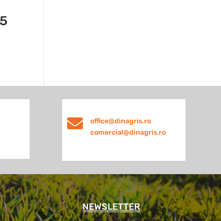
5

office@dinagris.ro
comercial@dinagris.ro
NEWSLETTER