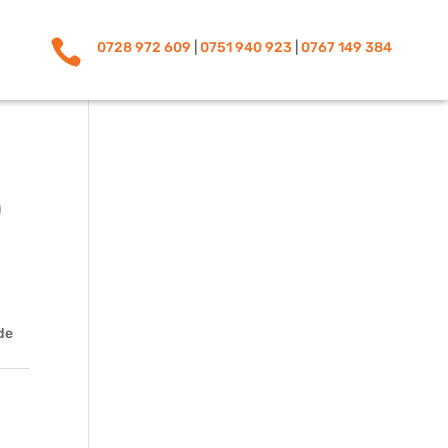

0728 972 609
|
0751 940 923
|
0767 149 384
D
 de