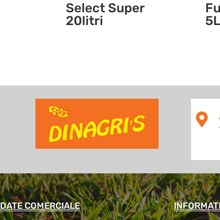
Select Super
Fu
20litri
5

DATE COMERCIALE
INFORMATI