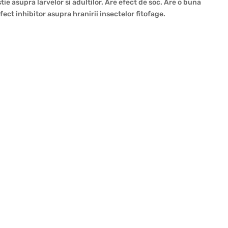
tie asupra larvelor si adultilor. Are efect de soc. Are o buna
fect inhibitor asupra hranirii insectelor fitofage.