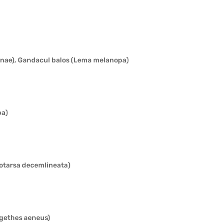
l
venae), Gandacul balos (Lema melanopa)
pa)
notarsa decemlineata)
ligethes aeneus)