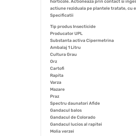
horticole. Actioneaza prin contact si inges
actiune reziduala pe plantele tratate, cu e
Specificatii
Tip produs Insecticide
Producator UPL
Substanta activa Cipermetrina
Ambalaj 1 Litru
Cultura Grau
Orz
Cartofi
Rapita
Varza
Mazare
Praz
Spectru daunatori Afide
Gandacul balos
Gandacul de Colorado
Gandacul lucios al rapitei
Molia verzei