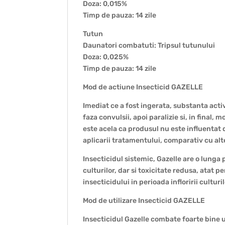
Doza: 0,015%
Timp de pauza: 14 zile
Tutun
Daunatori combatuti: Tripsul tutunului
Doza: 0,025%
Timp de pauza: 14 zile
Mod de actiune Insecticid GAZELLE
Imediat ce a fost ingerata, substanta acti
faza convulsii, apoi paralizie si, in final,
este acela ca produsul nu este influenta
aplicarii tratamentului, comparativ cu alte
Insecticidul sistemic, Gazelle are o lunga
culturilor, dar si toxicitate redusa, atat
insecticidului in perioada infloririi culturi
Mod de utilizare Insecticid GAZELLE
Insecticidul Gazelle combate foarte bine u