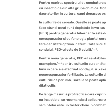
Pentru marirea spectrului de combatere si
cu insecticide din alta grupa chimica. Mome
daunatorilor in cultura, cand depasesc p
In culturile de cereale, Gazelle se poate 
face atunci cand sunt depistate larve sau
(PED) pentru generatia hibernanta este de 
corespunzator si cu fenologia plantei core
fara densitate optima, nefertilizate si cu
sondajul, PED-ul este de 5 adulti/m².
Pentru noua generatie, PED-ul se stabileste 
exemplare/m² pentru culturile cu densitat
lunii in care s-a efectuat sondajul, si 3 
necorespunzator fertilizate. La culturile
culturile de porumb, Gazelle se poate ap
dilaticollis.
Pe langa masurile profilactice care cuprin
cu insecticid, se recomanda si aplicarea 
semintelor este un factor cheie in combate