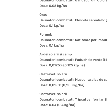
Daunatori combatuti: Gandacul din Colora
Doza: 0,06 kg/ha
Grau
Daunatori combatuti: Plosnita cerealelor 
Doza: 0,1 kg/ha
Porumb
Daunatori combatuti: Ratisoara porumbulu
Doza: 0,1 kg/ha
Ardei solarii si camp
Daunatori combatuti: Paduchele verde (M
Doza: 0,0125% (0,125 kg/ha)
Castraveti solarii
Daunatori combatuti: Musculita alba de s
Doza: 0,025% (0,250 kg/ha)
Castraveti solarii
Daunatori combatuti: Tripsul californian (
Doza: 0,04 (0,4 kg/ha)