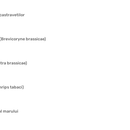
castravetilor
(Brevicoryne brassicae)
tra brassicae)
hrips tabaci)
l marului