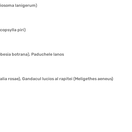
riosoma lanigerum)
opsylla piri)
Lobesia botrana), Paduchele lanos
lia rosae), Gandacul lucios al rapitei (Meligethes aeneus)