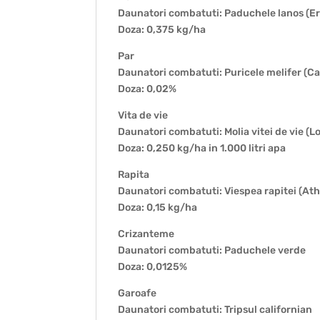
Daunatori combatuti: Paduchele lanos (E
Doza: 0,375 kg/ha
Par
Daunatori combatuti: Puricele melifer (Cac
Doza: 0,02%
Vita de vie
Daunatori combatuti: Molia vitei de vie (
Doza: 0,250 kg/ha in 1.000 litri apa
Rapita
Daunatori combatuti: Viespea rapitei (Atha
Doza: 0,15 kg/ha
Crizanteme
Daunatori combatuti: Paduchele verde
Doza: 0,0125%
Garoafe
Daunatori combatuti: Tripsul californian