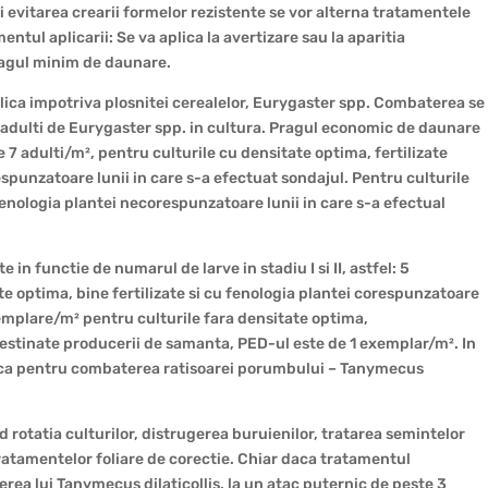
 evitarea crearii formelor rezistente se vor alterna tratamentele
ntul aplicarii: Se va aplica la avertizare sau la aparitia
ragul minim de daunare.
aplica impotriva plosnitei cerealelor, Eurygaster spp. Combaterea se
 adulti de Eurygaster spp. in cultura. Pragul economic de daunare
7 adulti/m², pentru culturile cu densitate optima, fertilizate
spunzatoare lunii in care s-a efectuat sondajul. Pentru culturile
 fenologia plantei necorespunzatoare lunii in care s-a efectual
in functie de numarul de larve in stadiu I si II, astfel: 5
e optima, bine fertilizate si cu fenologia plantei corespunzatoare
exemplare/m² pentru culturile fara densitate optima,
 destinate producerii de samanta, PED-ul este de 1 exemplar/m². In
lica pentru combaterea ratisoarei porumbului – Tanymecus
d rotatia culturilor, distrugerea buruienilor, tratarea semintelor
tratamentelor foliare de corectie. Chiar daca tratamentul
rea lui Tanymecus dilaticollis, la un atac puternic de peste 3