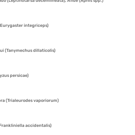
do (Leptinotarsa decemlineata), Afide (Aphis spp.)
(Eurygaster integriceps)
i (Tanymechus dillaticolis)
yzus persicae)
era (Trialeurodes vaporiorum)
Frankliniella accidentalis)