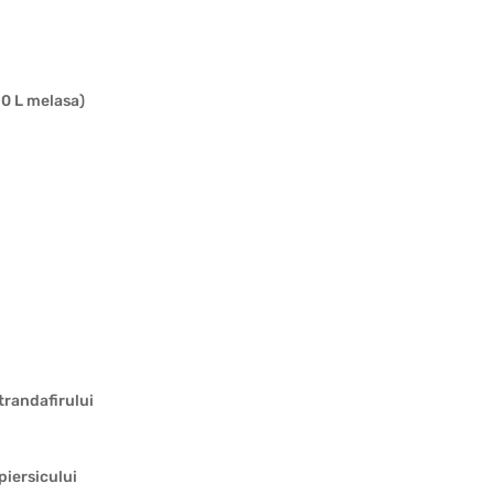
,0 L melasa)
trandafirului
piersicului