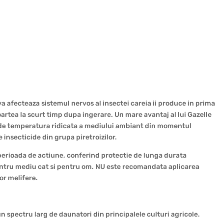
va afecteaza sistemul nervos al insectei careia ii produce in prima
 moartea la scurt timp dupa ingerare. Un mare avantaj al lui Gazelle
t de temperatura ridicata a mediului ambiant din momentul
 insecticide din grupa piretroizilor.
 perioada de actiune, conferind protectie de lunga durata
 pentru mediu cat si pentru om. NU este recomandata aplicarea
lor melifere.
n spectru larg de daunatori din principalele culturi agricole.