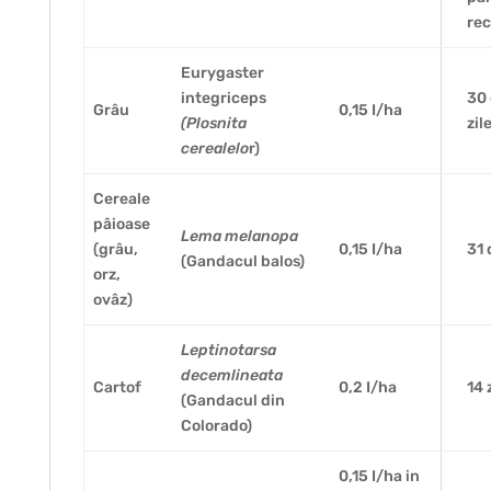
rec
Eurygaster
integriceps
30
Grâu
0,15 I/ha
(Plosnita
zil
cerealelo
r)
Cereale
pâioase
Lema melanopa
(grâu,
0,15 I/ha
31 
(Gandacul balos)
orz,
ovâz)
Leptinotarsa
decemlineata
Cartof
0,2 I/ha
14 
(Gandacul din
Colorado)
0,15 I/ha in