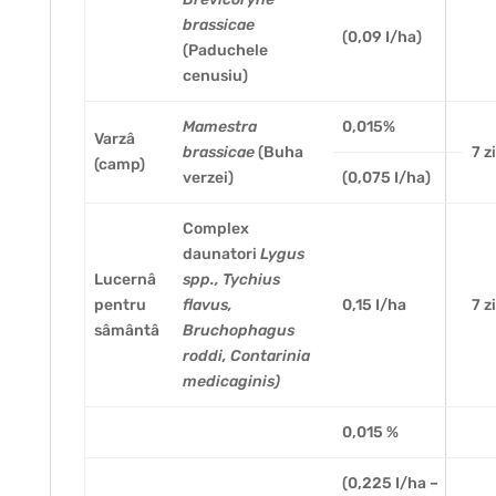
brassicae
(0,09 I/ha)
(Paduchele
cenusiu)
Mamestra
0,015%
Varzâ
brassicae
(Buha
7 z
(camp)
verzei)
(0,075 I/ha)
Complex
daunatori
Lygus
Lucernâ
spp., Tychius
pentru
flavus,
0,15 I/ha
7 z
sâmântâ
Bruchophagus
roddi, Contarinia
medicaginis)
0,015 %
(0,225 I/ha –