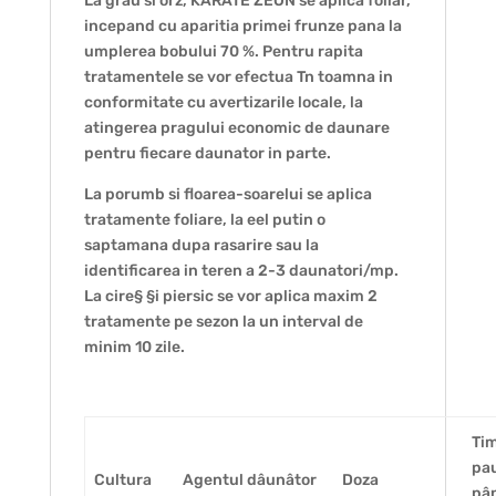
La grau si orz, KARATE ZEON se aplica foliar,
incepand cu aparitia primei frunze pana la
umplerea bobului 70 %. Pentru rapita
tratamentele se vor efectua Tn toamna in
conformitate cu avertizarile locale, la
atingerea pragului economic de daunare
pentru fiecare daunator in parte.
La porumb si floarea-soarelui se aplica
tratamente foliare, la eel putin o
saptamana dupa rasarire sau la
identificarea in teren a 2-3 daunatori/mp.
La cire§ §i piersic se vor aplica maxim 2
tratamente pe sezon la un interval de
minim 10 zile.
Ti
pa
Cultura
Agentul dâunâtor
Doza
pân