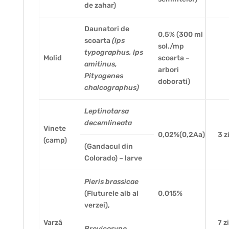
de zahar)
Daunatori de
0,5% (300 ml
scoarta
(lps
soI./mp
typographus, lps
Molid
scoarta –
amitinus,
arbori
Pityogenes
doborati)
chalcographus)
Leptinotarsa
decemlineata
Vinete
0,02%(0,2Aa)
3 z
(camp)
(Gandacul din
Colorado) – larve
Pieris brassicae
(Fluturele alb al
0,015%
verzei),
Varzâ
7 z
Brevicoryne