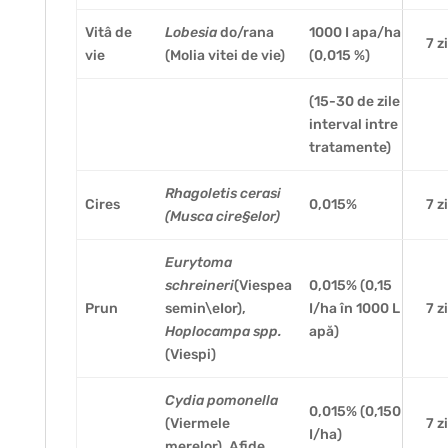
Vitâ de
Lobesia
do/rana
1000 I apa/ha
7 z
vie
(Molia vitei de vie)
(0,015 %)
(15-30 de zile
interval intre
tratamente)
Rhagoletis cerasi
Cires
0,015%
7 z
(Musca cire§elor)
Eurytoma
schreineri
(Viespea
0,015% (0,15
Prun
semin\eIor),
I/ha în 1000 L
7 z
Hoplocampa spp.
apă)
(Viespi)
Cydia pomonella
0,015% (0,150
(Viermele
7 z
I/ha)
merelor), Afide