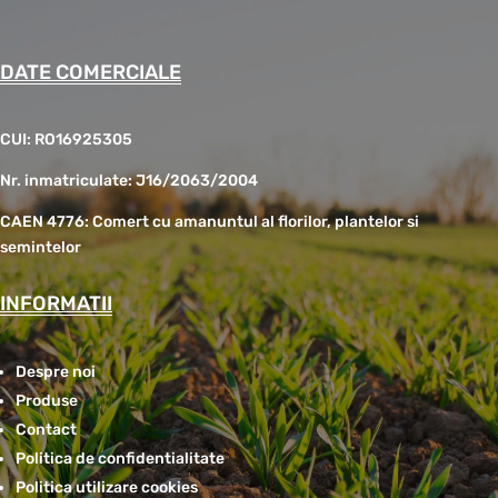
DATE COMERCIALE
CUI: RO16925305
Nr. inmatriculate: J16/2063/2004
CAEN 4776: Comert cu amanuntul al florilor, plantelor si
semintelor
INFORMATII
Despre noi
Produse
Contact
Politica de confidentialitate
Politica utilizare cookies