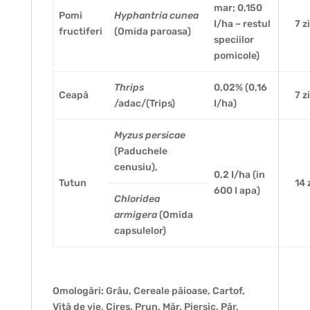
mar; 0,150
Pomi
Hyphantria cunea
I/ha – restul
7 z
fructiferi
(Omida paroasa)
speciilor
pomicole)
Thrips
0,02% (0,16
Ceapâ
7 z
/adac/(Trips)
I/ha)
Myzus persicae
(Paduchele
cenusiu),
0,2 I/ha (in
Tutun
14 
600 I apa)
Chloridea
armigera
(Omida
capsulelor)
Omologări: Grâu, Cereale păioase, Cartof,
Viță de vie, Cireș, Prun, Măr, Piersic, Păr,