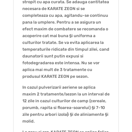
stropit cu apa curata. Se adauga cantitatea
necesara de KARATE ZEON si se
completeaza cu apa, agitandu-se continuu
pana la umplere. Pentru a se asigura un
efect maxim de combatere se recomanda o
acoperire cat mai buna §i uniforma a
culturilor tratate. Se va evita aplicarea la
temperaturile ridicate din timpul zilei, cand
daunatorii sunt putin expusi si
fotodegradarea este intensa. Nu se vor
aplica mai mult de 3 tratamente cu
produsul KARATE ZEON pe sezon.
In cazul pulverizarii aeriene se aplica
maxim 2 tratamente/sezon la un interval de
12 zile in cazul culturilor de camp (cereale,
porumb, rapita si floarea-soarelui) §i 7-10
zile pentru arbori izoIa|i §i de aliniamente §i
molid.