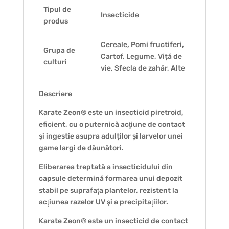
Tipul de
Insecticide
produs
Cereale, Pomi fructiferi,
Grupa de
Cartof, Legume, Viță de
culturi
vie, Sfecla de zahăr, Alte
Descriere
Karate Zeon® este un insecticid piretroid,
eficient, cu o puternică acţiune de contact
şi ingestie asupra adulților și larvelor unei
game largi de dăunători.
Eliberarea treptată a insecticidului din
capsule determină formarea unui depozit
stabil pe suprafaţa plantelor, rezistent la
acţiunea razelor UV şi a precipitaţiilor.
Karate Zeon® este un insecticid de contact