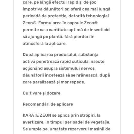
care, pe lângă efectul rapid și de șoc
împotriva dăunătorilor, oferă cea mai lungă
perioadă de protecție, datorită tehnologiei
Zeon®. Formularea în capsule Zeon®
permite ca o cantitate optimă de insecticid
să ajungă pe plantă, fără pierderi în
atmosferă la aplicare.
După aplicarea produsului, substanţa
activă penetrează rapid cuticula insectei
acţionând asupra sistemului nervos,
dăunătorii încetează să se hrănească, după
care paralizează şi mor repede.
Cultivare și dozare
Recomandări de aplicare
KARATE ZEON se aplica prin stropiri, la
avertizare, in timpul perioadei de vegeta|ie.
Se umple pe jumatate rezervorul masinii de