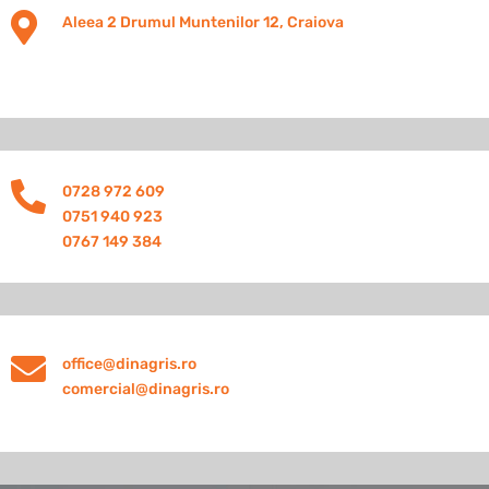

Aleea 2 Drumul Muntenilor 12, Craiova

0728 972 609
0751 940 923
0767 149 384

office@dinagris.ro
comercial@dinagris.ro