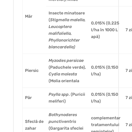
Insecte minatoare
Măr
(
Stigmella malella,
0,015% (0,225
Leucoptera
I/ha în 1000 L
7 z
malifoliella,
apă)
Phyllonorichter
blancardella)
Myzodes persicae
(Paduchele verde),
0,015% (0,150
Piersic
7 z
Cydia molesta
I/ha)
(Molia orientala
Psylla spp
. (Puricii
0,015% (0,150
Păr
7 z
meliferi)
I/ha)
Bothynoderes
complementar
Sfeclâ de
punctiventris
tratamentului
7 z
zahar
(Gargarita sfeclei
semintelor)