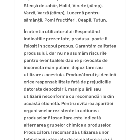
Sfecșă de zahăr, Molid, Vinete (câmp),
Varză, Varză (câmp), Lucernă pentru
sămânță, Pomi fructiferi, Ceapă, Tutun.
În atentia utilizatorului: Respectând
indicatiile prezentate, produsul poate fi
folosit în scopul propus. Garantăm calitatea
produsului, dar nu ne asumăm riscurile
pentru eventualele daune provocate de
incorecta manipulare, depozitare sau
utilizare a acestuia. Producătorul îşi declină
orice responsabilitate fată de prejudiciile
datorate depozitării, manipulării sau
utilizării neconforme cu recomandările din
această etichetă. Pentru evitarea aparitiei
organismelor rezistente la actiunea
produselor fitosanitare este indicată
alternarea grupelor chimice a produselor.
Producătorul recomandă utilizarea unor
tehnologii integrate de combatere care să