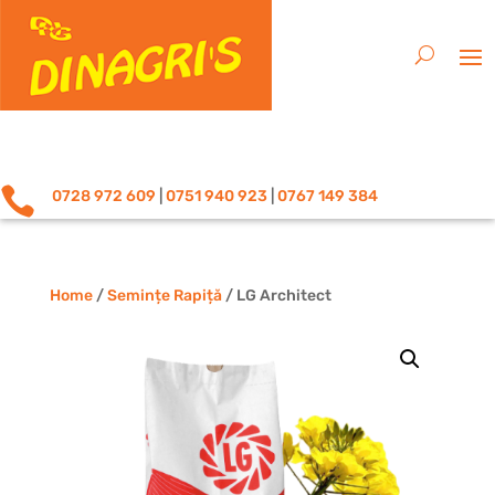

0728 972 609
|
0751 940 923
|
0767 149 384
Home
/
Semințe Rapiță
/ LG Architect