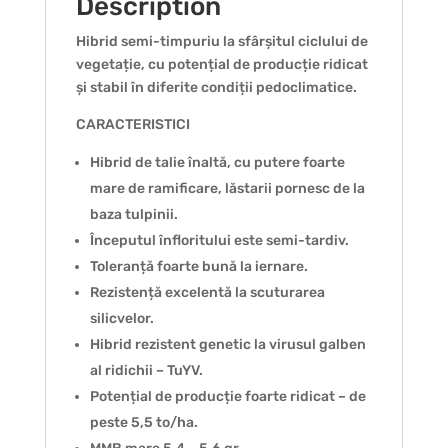
Description
Hibrid semi-timpuriu la sfârșitul ciclului de
vegetație, cu potențial de producție ridicat
și stabil în diferite condiții pedoclimatice.
CARACTERISTICI
Hibrid de talie înaltă, cu putere foarte
mare de ramificare, lăstarii pornesc de la
baza tulpinii.
Începutul înfloritului este semi-tardiv.
Toleranță foarte bună la iernare.
Rezistență excelentă la scuturarea
silicvelor.
Hibrid rezistent genetic la virusul galben
al ridichii – TuYV.
Potențial de producție foarte ridicat – de
peste 5,5 to/ha.