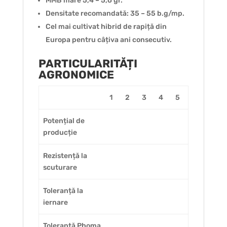
MMB mare 5,4 – 5,6 gr.
Densitate recomandată: 35 – 55 b.g/mp.
Cel mai cultivat hibrid de rapiță din
Europa pentru câțiva ani consecutiv.
PARTICULARITĂȚI
AGRONOMICE
1
2
3
4
5
Potențial de
producție
Rezistență la
scuturare
Toleranță la
iernare
Toleranță Phoma