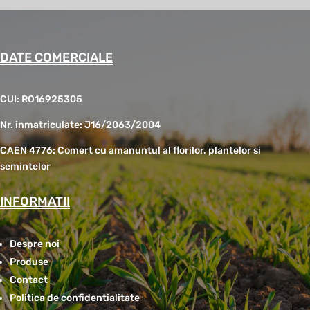
DATE COMERCIALE
CUI: RO16925305
Nr. inmatriculate: J16/2063/2004
CAEN 4776: Comert cu amanuntul al florilor, plantelor si
semintelor
INFORMATII
Despre noi
Produse
Contact
Politica de confidentialitate