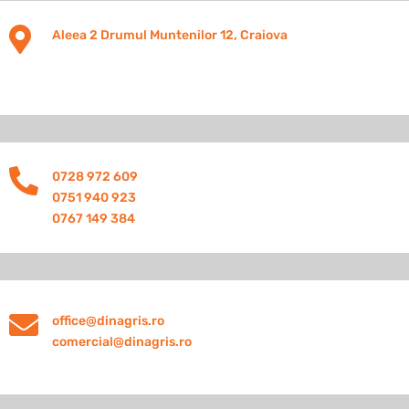

Aleea 2 Drumul Muntenilor 12, Craiova

0728 972 609
0751 940 923
0767 149 384

office@dinagris.ro
comercial@dinagris.ro