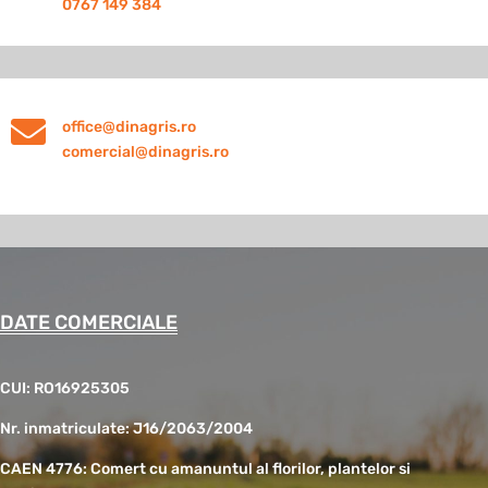
0767 149 384

office@dinagris.ro
comercial@dinagris.ro
DATE COMERCIALE
CUI: RO16925305
Nr. inmatriculate: J16/2063/2004
CAEN 4776: Comert cu amanuntul al florilor, plantelor si