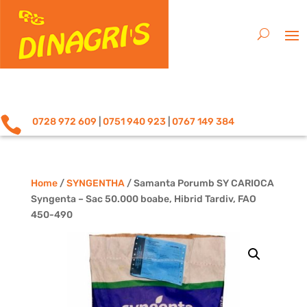

0728 972 609
|
0751 940 923
|
0767 149 384
Home
/
SYNGENTHA
/ Samanta Porumb SY CARIOCA
Syngenta – Sac 50.000 boabe, Hibrid Tardiv, FAO
450-490