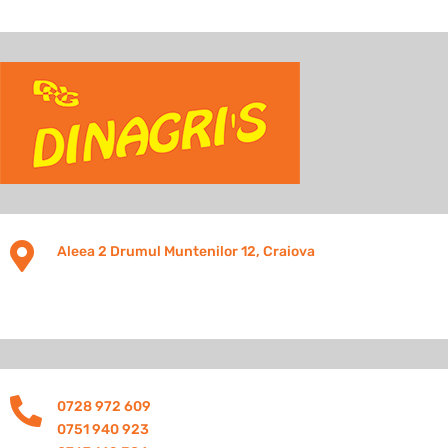

Aleea 2 Drumul Muntenilor 12, Craiova

0728 972 609
0751 940 923