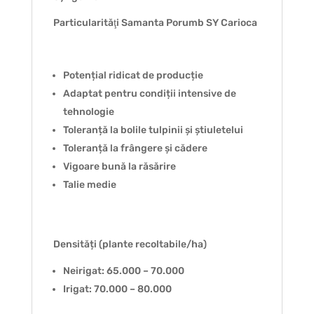
Particularităţi Samanta Porumb SY Carioca
Potențial ridicat de producție
Adaptat pentru condiții intensive de
tehnologie
Toleranță la bolile tulpinii și știuletelui
Toleranță la frângere și cădere
Vigoare bună la răsărire
Talie medie
Densități (plante recoltabile/ha)
Neirigat: 65.000 – 70.000
Irigat: 70.000 – 80.000