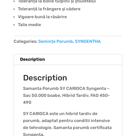
Toleranță la bolile tulpinii și știuletelui
Toleranță la frângere și cădere
Vigoare bună la răsărire
Talie medie
Categories:
Semințe Porumb
,
SYNGENTHA
Description
Description
Samanta Porumb SY CARIOCA Syngenta –
Sac 50.000 boabe, Hibrid Tardiv, FAO 450-
490
SY CARIOCA este un hibrid tardiv de
porumb, adaptat pentru conditii intensive
de tehnologie. Samanta porumb certificata
Syngenta.