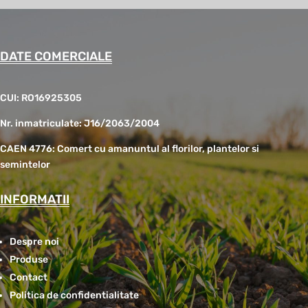
DATE COMERCIALE
CUI: RO16925305
Nr. inmatriculate: J16/2063/2004
CAEN 4776: Comert cu amanuntul al florilor, plantelor si
semintelor
INFORMATII
Despre noi
Produse
Contact
Politica de confidentialitate