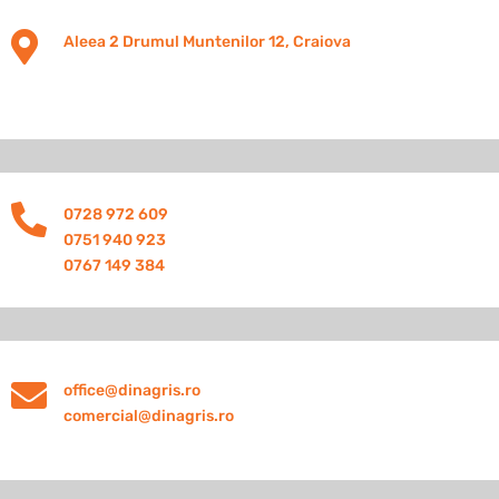

Aleea 2 Drumul Muntenilor 12, Craiova

0728 972 609
0751 940 923
0767 149 384

office@dinagris.ro
comercial@dinagris.ro