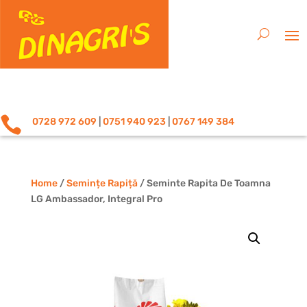

0728 972 609
|
0751 940 923
|
0767 149 384
Home
/
Semințe Rapiță
/ Seminte Rapita De Toamna
LG Ambassador, Integral Pro