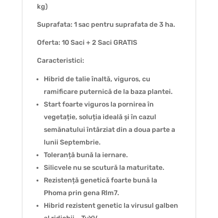
kg)
Suprafata: 1 sac pentru suprafata de 3 ha.
Oferta: 10 Saci + 2 Saci GRATIS
Caracteristici:
Hibrid de talie înaltă, viguros, cu
ramificare puternică de la baza plantei.
Start foarte viguros la pornirea în
vegetație, soluția ideală și în cazul
semănatului întârziat din a doua parte a
lunii Septembrie.
Toleranță bună la iernare.
Silicvele nu se scutură la maturitate.
Rezistență genetică foarte bună la
Phoma prin gena Rlm7.
Hibrid rezistent genetic la virusul galben