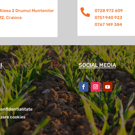

Aleea 2 Drumul Muntenilor
0728 972 609
12, Craiova
0751 940 923
0767 149 384
I
SOCIAL MEDIA
confidentialitate
lizare cookies