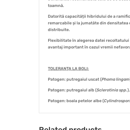
toamnă.
Datorită capacității hibridului de a ramifi
remarcabile și la jumatăte din densitatea 
distribuite.
Flexibilitate în alegerea datei recoltatului
avantaj important în cazul vremii nefavora
TOLERANȚA LA BOLI:
Patogen: putregaiul uscat (
Phoma lingam
Patogen: putregaiul alb (
Sclerotinia spp.
)
Patogen: boala petelor albe (
Cylindrospo
Related products