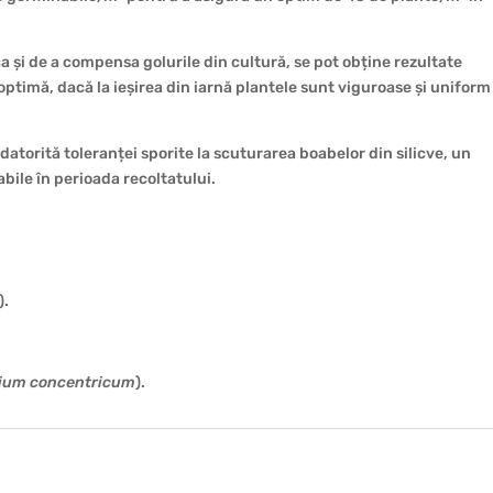
ca și de a compensa golurile din cultură, se pot obține rezultate
optimă, dacă la ieșirea din iarnă plantele sunt viguroase și uniform
 datorită toleranței sporite la scuturarea boabelor din silicve, un
bile în perioada recoltatului.
).
.
rium concentricum
).