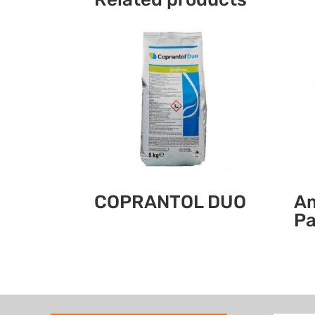
COPRANTOL DUO
Am
P