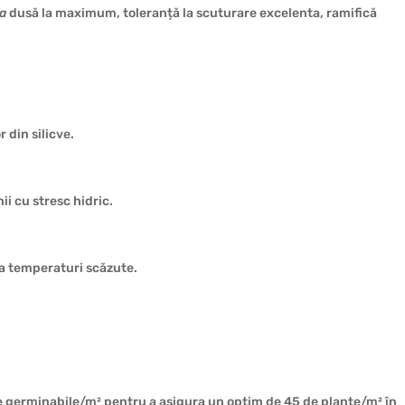
a
dusă la maximum, toleranță la scuturare excelenta, ramifică
 din silicve.
nii cu stresc hidric.
la temperaturi scăzute.
 germinabile/m² pentru a asigura un optim de 45 de plante/m² în