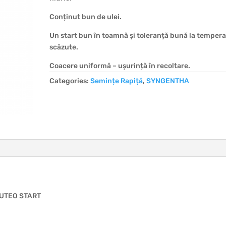
Conținut bun de ulei.
Un start bun în toamnă și toleranță bună la tempera
scăzute.
Coacere uniformă – ușurință în recoltare.
Categories:
Semințe Rapiță
,
SYNGENTHA
BUTEO START