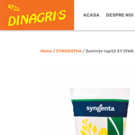
ACASA
DESPRE NOI
Home
/
SYNGENTHA
/ Semințe rapiță SY IOW