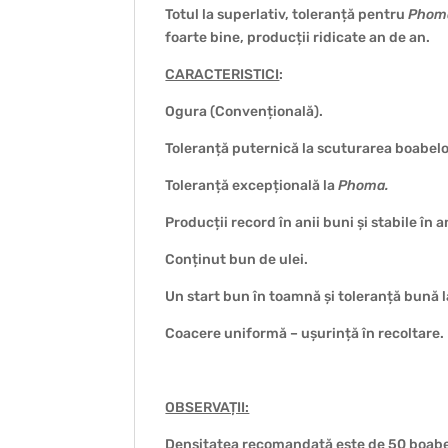
Totul la superlativ, toleranță pentru
Phom
foarte bine, producții ridicate an de an.
CARACTERISTICI
:
Ogura (Convențională).
Toleranță puternică la scuturarea boabelor
Toleranță excepțională la
Phoma.
Producții record în anii buni și stabile în a
Conținut bun de ulei.
Un start bun în toamnă și toleranță bună 
Coacere uniformă – ușurință în recoltare.
OBSERVAȚII:
Densitatea recomandată este de 50 boabe