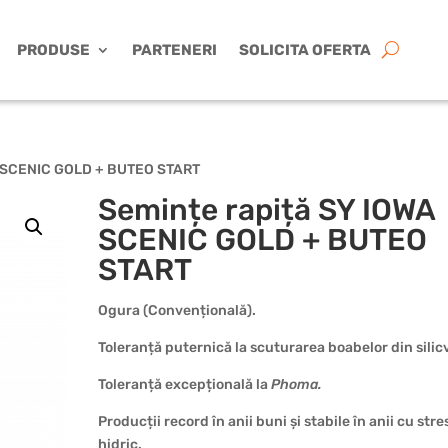
PRODUSE
PARTENERI
SOLICITA OFERTA
A SCENIC GOLD + BUTEO START
Semințe rapiță SY IOWA
SCENIC GOLD + BUTEO
START
Ogura (Convențională).
Toleranță puternică la scuturarea boabelor din silic
Toleranță excepțională la
Phoma.
Producții record în anii buni și stabile în anii cu stre
hidric.