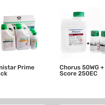
istar Prime
Chorus 50WG +
ack
Score 250EC