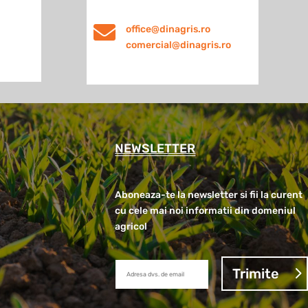

office@dinagris.ro
comercial@dinagris.ro
NEWSLETTER
Aboneaza-te la newsletter si fii la curent
cu cele mai noi informatii din domeniul
agricol
Trimite