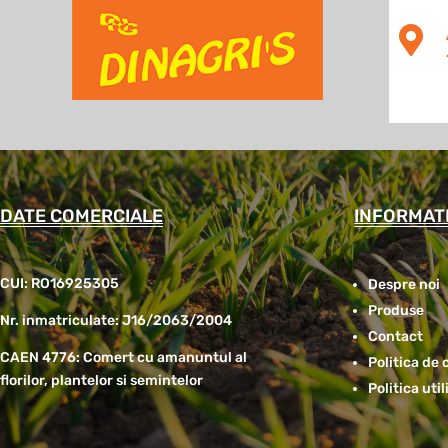

DATE COMERCIALE
INFORMATI
CUI: RO16925305
Despre noi
Produse
Nr. inmatriculate: J16/2063/2004
Contact
CAEN 4776: Comert cu amanuntul al
Politica de 
florilor, plantelor si semintelor
Politica uti