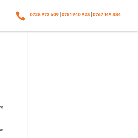

0728 972 609
|
0751 940 923
|
0767 149 384
ve.
sc