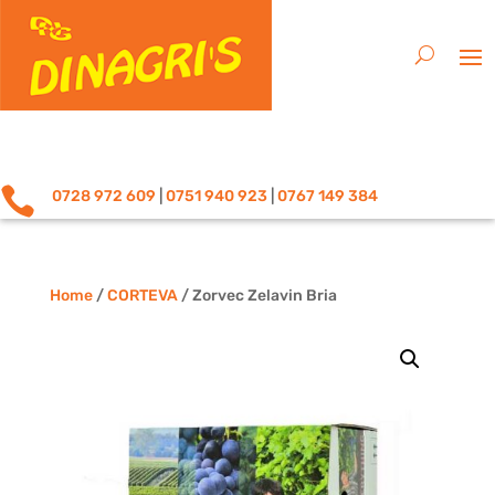

0728 972 609
|
0751 940 923
|
0767 149 384
Home
/
CORTEVA
/ Zorvec Zelavin Bria