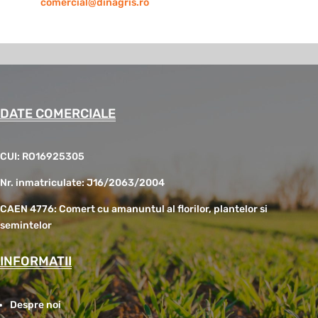
comercial@dinagris.ro
DATE COMERCIALE
CUI: RO16925305
Nr. inmatriculate: J16/2063/2004
CAEN 4776: Comert cu amanuntul al florilor, plantelor si
semintelor
INFORMATII
Despre noi