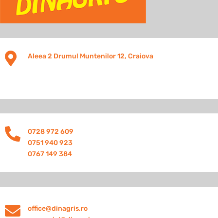

Aleea 2 Drumul Muntenilor 12, Craiova

0728 972 609
0751 940 923
0767 149 384

office@dinagris.ro