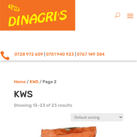

0728 972 609
|
0751 940 923
|
0767 149 384
Home
/
KWS
/ Page 2
KWS
Showing 13–23 of 23 results