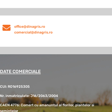

office@dinagris.ro
comercial@dinagris.ro
DATE COMERCIALE
CUI: RO16925305
Nr. inmatriculate: J16/2063/2004
CAEN 4776: Comert cu amanuntul al florilor, plantelor si
semintelor