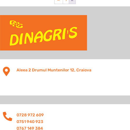

Aleea 2 Drumul Muntenilor 12, Craiova

0728 972 609
0751 940 923
0767 149 384