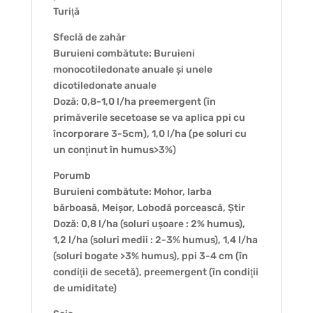
Turiţă
Sfeclă de zahăr
Buruieni combătute: Buruieni
monocotiledonate anuale și unele
dicotiledonate anuale
Doză: 0,8-1,0 l/ha preemergent (în
primăverile secetoase se va aplica ppi cu
încorporare 3-5cm), 1,0 l/ha (pe soluri cu
un conţinut în humus>3%)
Porumb
Buruieni combătute: Mohor, Iarba
bărboasă, Meișor, Lobodă porcească, Știr
Doză: 0,8 l/ha (soluri ușoare : 2% humus),
1,2 l/ha (soluri medii : 2-3% humus), 1,4 l/ha
(soluri bogate >3% humus), ppi 3-4 cm (în
condiţii de secetă), preemergent (în condiţii
de umiditate)