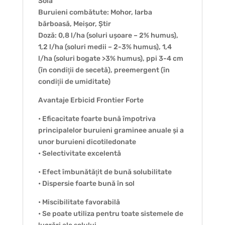
Soia
Buruieni combătute: Mohor, Iarba
bărboasă, Meișor, Știr
Doză: 0,8 l/ha (soluri ușoare – 2% humus),
1,2 l/ha (soluri medii – 2-3% humus), 1,4
l/ha (soluri bogate >3% humus), ppi 3-4 cm
(în condiţii de secetă), preemergent (în
condiţii de umiditate)
Avantaje Erbicid Frontier Forte
• Eficacitate foarte bună împotriva
principalelor buruieni graminee anuale și a
unor buruieni dicotiledonate
• Selectivitate excelentă
• Efect îmbunătăţit de bună solubilitate
• Dispersie foarte bună în sol
• Miscibilitate favorabilă
• Se poate utiliza pentru toate sistemele de