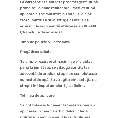
La cartof se erbicidează preemergent, după
prima sau a doua rebilonare. Imediat după
aplicare nu se mai intră cu alte utilaje pe
teren, pentru a nu distruge pelicula de
erbicid. Se recomandă utilizarea a 200-400
l/ha soluţie de erbicidat.
Timp de pauză: Nu este cazul.
Pregătirea soluţiei
Se umple rezervorul maşinii de erbicidat
până la jumătate, se adaugă cantitatea
adecvată de produs, și apoi se completează
cu restul de apă. Se va agita bine soluția de
stropit în timpul umplerii şi aplicării.
Tehnica de aplicare
Se pot folosi echipamente terestre pentru
aplicarea în câmp a erbicidelor lichide,
utilizate în mod obişnuit la culturile sus