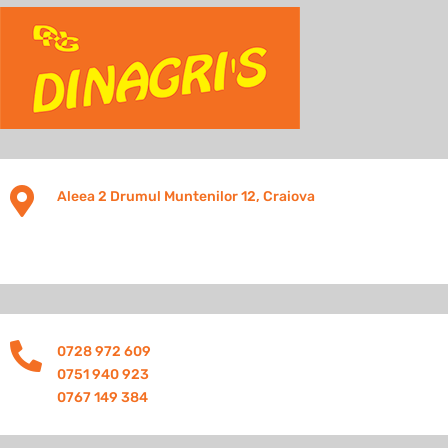

Aleea 2 Drumul Muntenilor 12, Craiova

0728 972 609
0751 940 923
0767 149 384