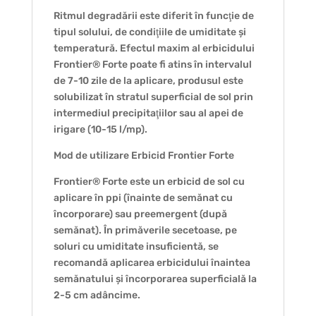
Ritmul degradării este diferit în funcţie de
tipul solului, de condiţiile de umiditate și
temperatură. Efectul maxim al erbicidului
Frontier® Forte poate fi atins în intervalul
de 7-10 zile de la aplicare, produsul este
solubilizat în stratul superficial de sol prin
intermediul precipitaţiilor sau al apei de
irigare (10-15 l/mp).
Mod de utilizare Erbicid Frontier Forte
Frontier® Forte este un erbicid de sol cu
aplicare în ppi (înainte de semănat cu
încorporare) sau preemergent (după
semănat). În primăverile secetoase, pe
soluri cu umiditate insuficientă, se
recomandă aplicarea erbicidului înaintea
semănatului și încorporarea superficială la
2-5 cm adâncime.