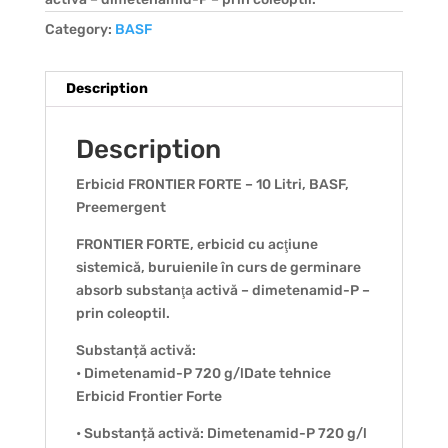
Category:
BASF
Description
Description
Erbicid FRONTIER FORTE – 10 Litri, BASF,
Preemergent
FRONTIER FORTE, erbicid cu acţiune
sistemică, buruienile în curs de germinare
absorb substanţa activă – dimetenamid-P –
prin coleoptil.
Substanță activă:
• Dimetenamid-P 720 g/lDate tehnice
Erbicid Frontier Forte
• Substanță activă: Dimetenamid-P 720 g/l