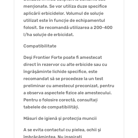
menţionate. Se vor utiliza duze specifice
aplicării erbicidelor. Volumul de soluţie
utilizat este în funcţie de echipamentul
folosit. Se recomandă utilizarea a 200-400
l/ha soluţie de erbicidat.
Compatibilitate
Deşi Frontier Forte poate fi amestecat
direct în rezervor cu alte erbicide sau cu
îngrăşăminte lichide specifice, este
recomandat să se procedeze la un test
preliminar cu amestecul preconizat, pentru
a observa aspectele fizice ale amestecului.
Pentru o folosire corectă, consultaţi
tabelele de compatibilităţi.
Măsuri de igienă şi protecţia muncii
A se evita contactul cu pielea, ochii şi
îmbrăcămintea. Nu inspirați