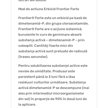
lucrări ale solului
Mod de actiune Erbicid Frontier Forte
Frontier® Forte este un erbicid pe bază de
dimetenamid-P, din grupa cloroacetamide.
Frontier® Forte are o acţiune sistemică,
buruienile în curs de germinare absorb
substanţa activă – dimetenamid-P – prin
coleoptil. Cantităţi foarte mici din
substanţa activă sunt preluate de radiculă
(traseu secundar).
Pentru solubilizarea substanţei active este
nevoie de umiditate. Produsul este
persistent până la 3 luni fără a lăsa
reziduuri culturilor următoare. Substanţa
activă dimetenamid-P se descompune (mai
ales prin intermediul microorganismelor
din sol) în proporţie de 90% în două luni de
la aplicare.