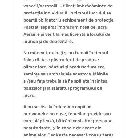
vaporii/aerosolii. Utilizați îmbrăcăminte de
protecție individuală. În timpul lucrului se
poartă obligatoriu echipament de protecţie.
Păstraţi separat îmbrăcămintea de lucru.
Aerisire și ventilare suficientă a locului de
muncă și de depozitare.
Nu mâncaţi, nu beţi şi nu fumaţi în timpul
folosirii. A se păstra ferit de produse
alimentare, băuturi şi produse furajere,
seminţe sau ambalajele acestora. Mâinile
şi/sau faţa trebuie să fie spălate înaintea
pauzelor şi la sfârşitul programului de
lucru.
A nu se lăsa la îndemâna copiilor,
persoanelor bolnave, femeilor gravide sau
care alăptează, bătrânilor şi altor persoane
neautorizate, şi în zonele de acces ale
animalelor. Dacă este necesară consultarea