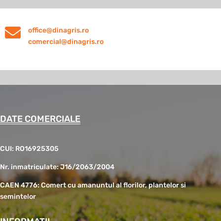

office@dinagris.ro
comercial@dinagris.ro
DATE COMERCIALE
CUI: RO16925305
Nr. inmatriculate: J16/2063/2004
CAEN 4776: Comert cu amanuntul al florilor, plantelor si
semintelor