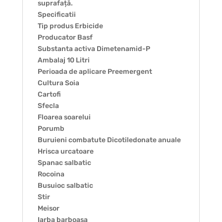
suprafață.
Specificatii
Tip produs Erbicide
Producator Basf
Substanta activa Dimetenamid-P
Ambalaj 10 Litri
Perioada de aplicare Preemergent
Cultura Soia
Cartofi
Sfecla
Floarea soarelui
Porumb
Buruieni combatute Dicotiledonate anuale
Hrisca urcatoare
Spanac salbatic
Rocoina
Busuioc salbatic
Stir
Meisor
Iarba barboasa