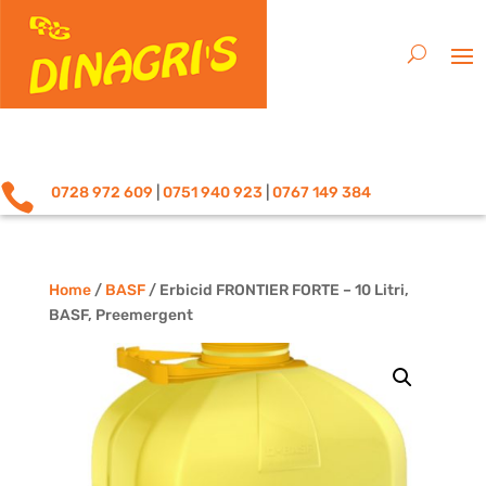

0728 972 609
|
0751 940 923
|
0767 149 384
Home
/
BASF
/ Erbicid FRONTIER FORTE – 10 Litri,
BASF, Preemergent