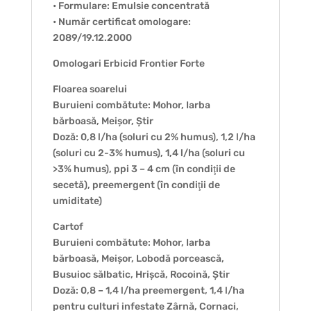
• Formulare: Emulsie concentrată
• Număr certificat omologare:
2089/19.12.2000
Omologari Erbicid Frontier Forte
Floarea soarelui
Buruieni combătute: Mohor, Iarba
bărboasă, Meișor, Știr
Doză: 0,8 l/ha (soluri cu 2% humus), 1,2 l/ha
(soluri cu 2-3% humus), 1,4 l/ha (soluri cu
>3% humus), ppi 3 – 4 cm (în condiţii de
secetă), preemergent (în condiţii de
umiditate)
Cartof
Buruieni combătute: Mohor, Iarba
bărboasă, Meișor, Lobodă porcească,
Busuioc sălbatic, Hrișcă, Rocoină, Știr
Doză: 0,8 – 1,4 l/ha preemergent, 1,4 l/ha
pentru culturi infestate Zârnă, Cornaci,