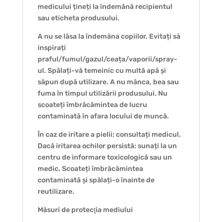
medicului țineți la îndemână recipientul
sau eticheta produsului.
A nu se lăsa la îndemâna copiilor. Evitați să
inspirați
praful/fumul/gazul/ceața/vaporii/spray-
ul. Spălați-vă temeinic cu multă apă și
săpun după utilizare. A nu mânca, bea sau
fuma în timpul utilizării produsului. Nu
scoateți îmbrăcămintea de lucru
contaminată în afara locului de muncă.
În caz de iritare a pielii: consultați medicul.
Dacă iritarea ochilor persistă: sunați la un
centru de informare toxicologică sau un
medic. Scoateți îmbrăcămintea
contaminată și spălați-o înainte de
reutilizare.
Măsuri de protecţia mediului